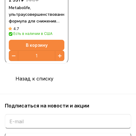
2 812 ₽
Metabolife,
ультраусовершенствованная
формула для снижения
веса, 45 капсул
4.7
Есть в наличии в США
В корзину
Назад к списку
Подписаться
на новости и акции