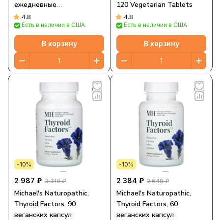
ежедневные
120 Vegetarian Tablets
поливитамины, 120
4.8
4.8
Есть в наличии в США
Есть в наличии в США
вегетарианских таблеток
В корзину
В корзину
-10%
-10%
2 987 ₽
2 384 ₽
3 319 ₽
2 649 ₽
Michael's Naturopathic,
Michael's Naturopathic,
Thyroid Factors, 90
Thyroid Factors, 60
веганских капсул
веганских капсул