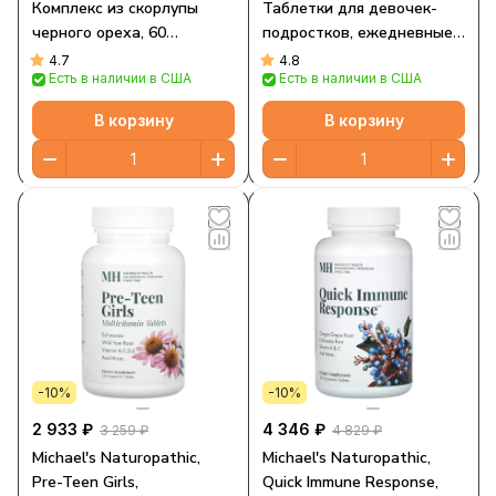
Комплекс из скорлупы
Таблетки для девочек-
черного ореха, 60
подростков, ежедневные
веганских капсул
поливитамины, 90
4.7
4.8
Есть в наличии в США
Есть в наличии в США
вегетарианских таблеток
В корзину
В корзину
-10%
-10%
2 933 ₽
4 346 ₽
3 259 ₽
4 829 ₽
Michael's Naturopathic,
Michael's Naturopathic,
Pre-Teen Girls,
Quick Immune Response,