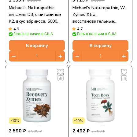
2 839 ₽
6 359 ₽
Michael's Naturopathic,
Michael's Naturopathic, W-
витамин D3, с витамином
Zymes Xtra,
K2, вкус абрикоса, 5000
восстановительные
мкг, 90 вегетарианских
ферменты, 180 таблеток,
4.9
4.7
Есть в наличии в США
Есть в наличии в США
жевательных таблеток
покрытых
кишечнорастворимой
В корзину
В корзину
оболочкой
-10%
-10%
3 590 ₽
2 492 ₽
3 989 ₽
2 769 ₽