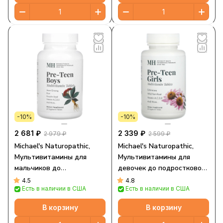
-10%
-10%
2 681 ₽
2 339 ₽
2 979 ₽
2 599 ₽
Michael's Naturopathic,
Michael's Naturopathic,
Мультивитамины для
Мультивитамины для
мальчиков до
девочек до подросткового
подросткового возраста,
возраста, 60
4.5
4.8
Есть в наличии в США
Есть в наличии в США
60 вегетарианских
вегетарианских таблеток
таблеток
В корзину
В корзину