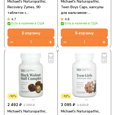
Michael's Naturopathic,
Michael's Naturopathic,
Recovery Zymes, 90
Teen Boys Caps, капсулы
таблеток с
для мальчиков-
кишечнорастворимой
подростков,
4.7
4.8
Есть в наличии в США
Есть в наличии в США
оболочкой и стабильным
мультивитамины для
уровнем pH
ежедневного приема, 60
В корзину
В корзину
вегетарианских капсул
-10%
-10%
2 492 ₽
3 095 ₽
2 769 ₽
3 439 ₽
Michael's Naturopathic,
Michael's Naturopathic,