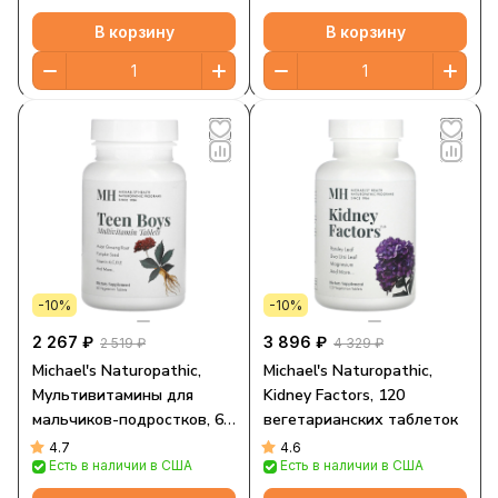
В корзину
В корзину
-10%
-10%
2 267 ₽
3 896 ₽
2 519 ₽
4 329 ₽
Michael's Naturopathic,
Michael's Naturopathic,
Мультивитамины для
Kidney Factors, 120
мальчиков-подростков, 60
вегетарианских таблеток
вегетарианских таблеток
4.7
4.6
Есть в наличии в США
Есть в наличии в США