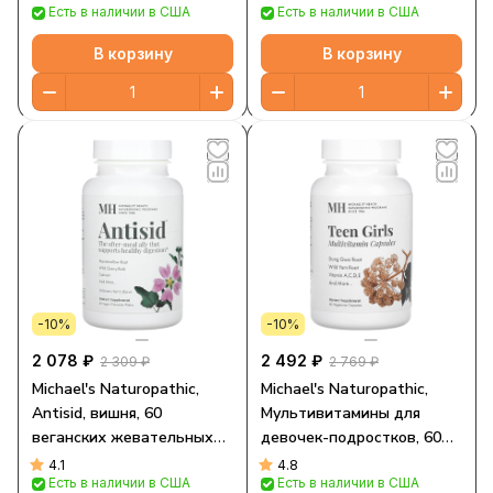
Есть в наличии в США
Есть в наличии в США
В корзину
В корзину
-10%
-10%
2 078 ₽
2 492 ₽
2 309 ₽
2 769 ₽
Michael's Naturopathic,
Michael's Naturopathic,
Antisid, вишня, 60
Мультивитамины для
веганских жевательных
девочек-подростков, 60
вафель
вегетарианских капсул
4.1
4.8
Есть в наличии в США
Есть в наличии в США