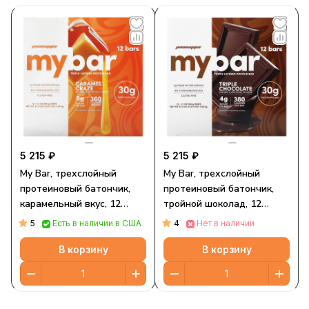
5 215 ₽
5 215 ₽
My Bar, трехслойный
My Bar, трехслойный
протеиновый батончик,
протеиновый батончик,
карамельный вкус, 12
тройной шоколад, 12
батончиков по 88 г (3,1
батончиков по 88 г (3,1
5
4
Есть в наличии в США
Нет в наличии
унции)
унции)
В корзину
В корзину