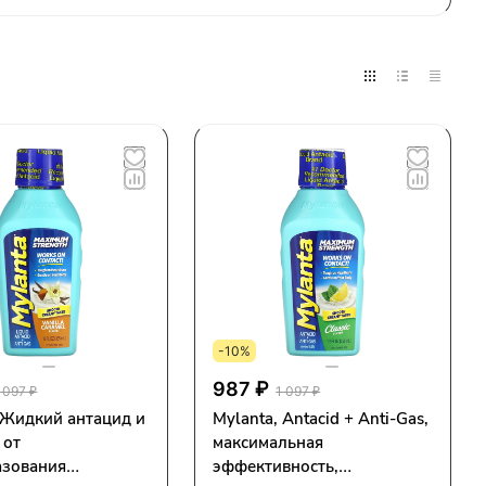
-10%
987 ₽
 097 ₽
1 097 ₽
 Жидкий антацид и
Mylanta, Antacid + Anti-Gas,
 от
максимальная
азования
эффективность,