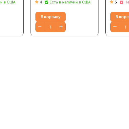
мл (12
максима
ии в США
4
Есть в наличии в США
5
Не
эффекти
карамель
В корзину
В корз
Унций)