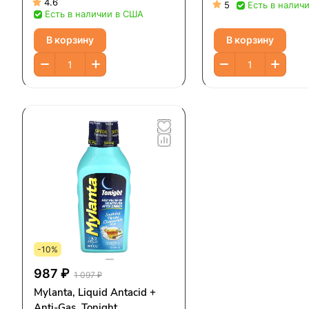
таблеток
классический, 355 
4.6
5
Есть в налич
Есть в наличии в США
жидк. Унций)
В корзину
В корзину
-10%
987 ₽
1 097 ₽
Mylanta, Liquid Antacid +
Anti-Gas, Tonight,