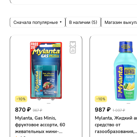
Сначала популярные
Магазин выкуп
В наличии (
5
)
-10%
-10%
870 ₽
987 ₽
967 ₽
1 097 ₽
Mylanta, Gas Minis,
Mylanta, Жидкий а
фруктовое ассорти, 60
средство от
жевательных мини-
газообразования,