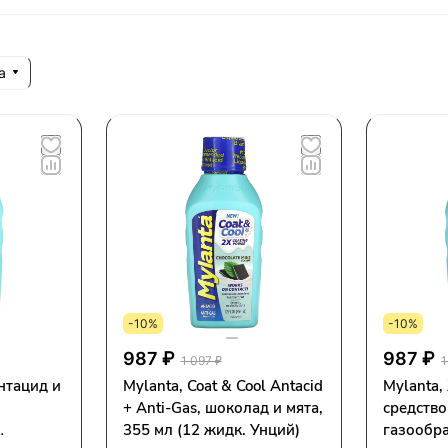
а
-10%
-10%
987 ₽
987 ₽
1 097 ₽
1
нтацид и
Mylanta, Coat & Cool Antacid
Mylanta,
+ Anti-Gas, шоколад и мята,
средство
355 мл (12 жидк. Унций)
газообр