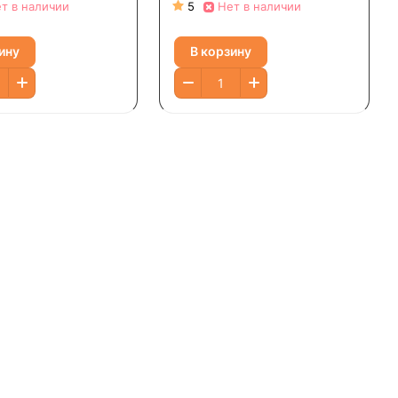
льной
классический, 355 мл (12
т в наличии
5
Нет в наличии
вности, ванильная
жидк. Унций)
, 355 мл (12 жидк.
ину
В корзину