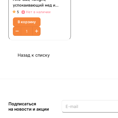
успокаивающий мед и
ромашка, 355 мл (12 жидк.
5
Нет в наличии
Унций)
В корзину
Назад к списку
Подписаться
на новости и акции