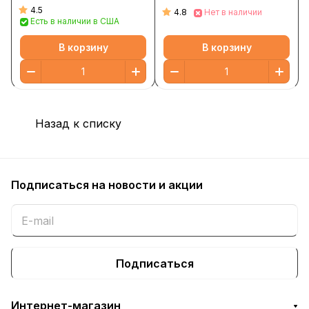
част./млн, 30 мл (1 жидк.
4.5
4.8
Нет в наличии
Есть в наличии в США
унция) (50 част./млн в 8
распылениях)
В корзину
В корзину
Назад к списку
Подписаться
на новости и акции
Подписаться
Интернет-магазин