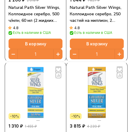
2 518 ₽
1 827 ₽
Natural Path Silver Wings,
Natural Path Silver Wings,
Коллоидное серебро, 500
Коллоидное серебро, 250
ч/млн, 60 мл (2 жидких
частей на миллион, 2
унции)
жидких унции (60 мл)
4.8
4.8
Есть в наличии в США
Есть в наличии в США
В корзину
В корзину
-10%
-10%
1 310 ₽
3 815 ₽
1 455 ₽
4 239 ₽