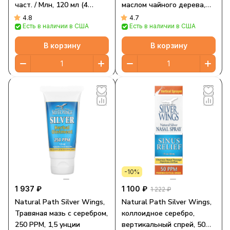
част. / Млн, 120 мл (4
маслом чайного дерева,
жидк. Унции)
200 част. / Млн, 1,5 унции
4.8
4.7
Есть в наличии в США
Есть в наличии в США
В корзину
В корзину
-10%
1 937 ₽
1 100 ₽
1 222 ₽
Natural Path Silver Wings,
Natural Path Silver Wings,
Травяная мазь с серебром,
коллоидное серебро,
250 PPM, 1,5 унции
вертикальный спрей, 50