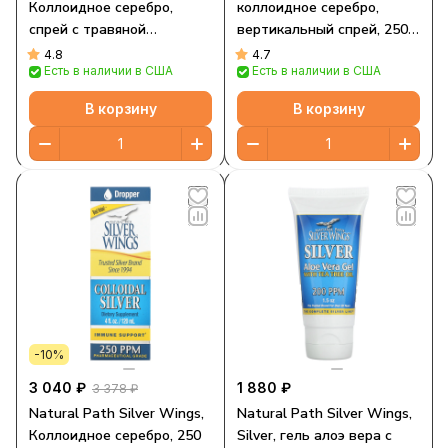
Коллоидное серебро,
коллоидное серебро,
спрей с травяной
вертикальный спрей, 250
настойкой, 150 ч/млн, 1
част./млн, 30 мл (1 жидк.
4.8
4.7
Есть в наличии в США
Есть в наличии в США
жидк. унц. (30 мл)
унция) (250 част./млн в 8
распылениях)
В корзину
В корзину
-10%
3 040 ₽
1 880 ₽
3 378 ₽
Natural Path Silver Wings,
Natural Path Silver Wings,
Коллоидное серебро, 250
Silver, гель алоэ вера с