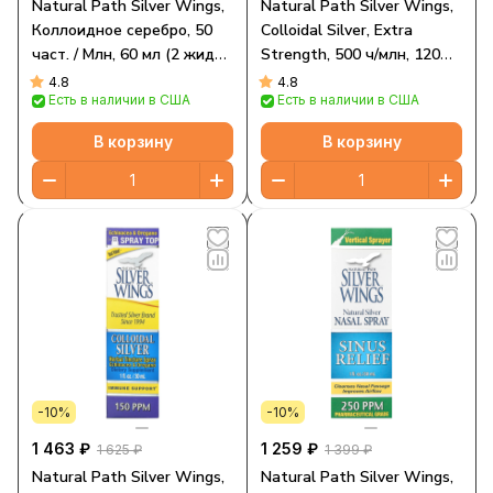
Natural Path Silver Wings,
Natural Path Silver Wings,
Коллоидное серебро, 50
Colloidal Silver, Extra
част. / Млн, 60 мл (2 жидк.
Strength, 500 ч/млн, 120
Унции)
мл (4 жидких унции)
4.8
4.8
Есть в наличии в США
Есть в наличии в США
В корзину
В корзину
-10%
-10%
1 463 ₽
1 259 ₽
1 625 ₽
1 399 ₽
Natural Path Silver Wings,
Natural Path Silver Wings,