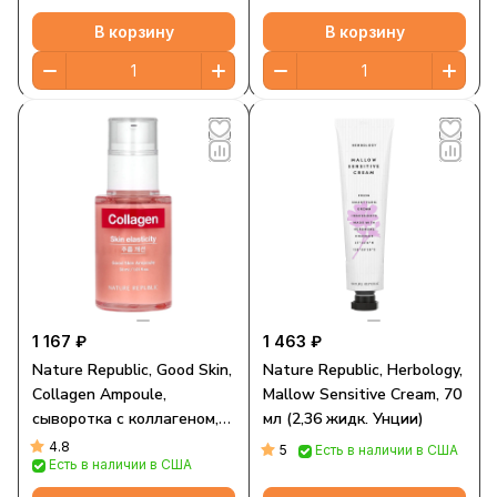
Унции)
В корзину
В корзину
1 167 ₽
1 463 ₽
Nature Republic, Good Skin,
Nature Republic, Herbology,
Collagen Ampoule,
Mallow Sensitive Cream, 70
сыворотка с коллагеном,
мл (2,36 жидк. Унции)
30 мл (1,01 жидк. унции)
4.8
5
Есть в наличии в США
Есть в наличии в США