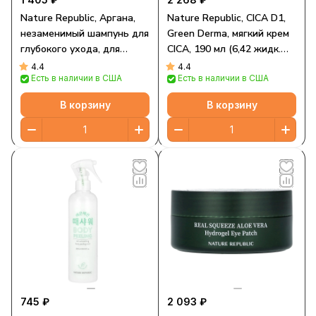
Nature Republic, Аргана,
Nature Republic, CICA D1,
незаменимый шампунь для
Green Derma, мягкий крем
глубокого ухода, для
CICA, 190 мл (6,42 жидк.
очень поврежденных
унции)
4.4
4.4
Есть в наличии в США
Есть в наличии в США
волос, 300 мл (10,14 жидк.
Унции)
В корзину
В корзину
745 ₽
2 093 ₽