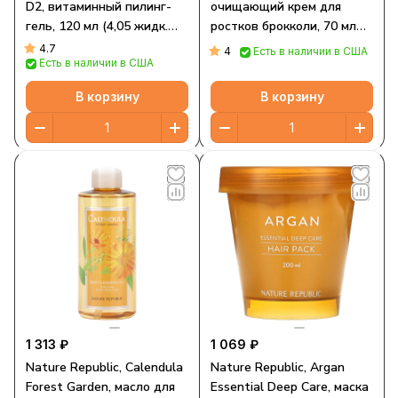
D2, витаминный пилинг-
очищающий крем для
гель, 120 мл (4,05 жидк.
ростков брокколи, 70 мл
Унции)
(2,36 жидк. Унции)
4.7
4
Есть в наличии в США
Есть в наличии в США
В корзину
В корзину
1 313 ₽
1 069 ₽
Nature Republic, Calendula
Nature Republic, Argan
Forest Garden, масло для
Essential Deep Care, маска