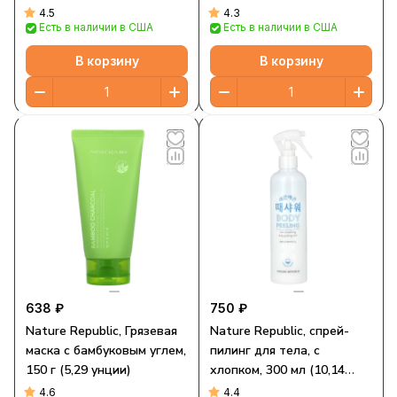
водянистый крем, 80 мл
персик, 300 мл (10,14
4.5
4.3
Есть в наличии в США
Есть в наличии в США
(2,7 жидк. Унции)
жидк. унции)
В корзину
В корзину
638 ₽
750 ₽
Nature Republic, Грязевая
Nature Republic, спрей-
маска с бамбуковым углем,
пилинг для тела, с
150 г (5,29 унции)
хлопком, 300 мл (10,14
жидк. унции)
4.6
4.4