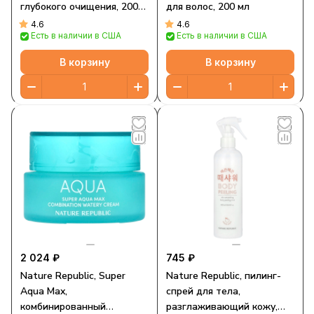
глубокого очищения, 200
для волос, 200 мл
мл (6,76 жидк. Унции)
4.6
4.6
Есть в наличии в США
Есть в наличии в США
В корзину
В корзину
2 024 ₽
745 ₽
Nature Republic, Super
Nature Republic, пилинг-
Aqua Max,
спрей для тела,
комбинированный
разглаживающий кожу,