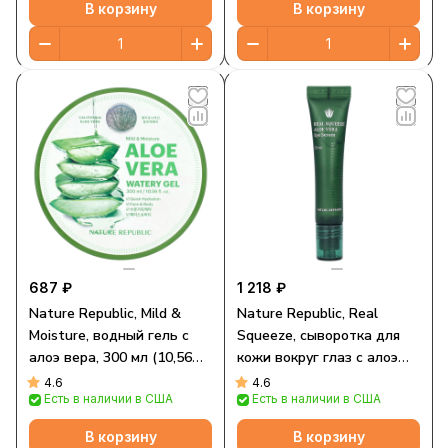
В корзину
В корзину
687 ₽
1 218 ₽
Nature Republic, Mild &
Nature Republic, Real
Moisture, водный гель с
Squeeze, сыворотка для
алоэ вера, 300 мл (10,56
кожи вокруг глаз с алоэ
жидк. унции)
вера, 15 мл (0,5 жидк.
4.6
4.6
Есть в наличии в США
Есть в наличии в США
унции)
В корзину
В корзину