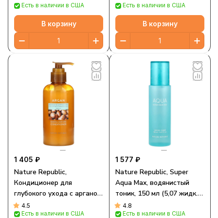
Есть в наличии в США
Есть в наличии в США
В корзину
В корзину
1 405 ₽
1 577 ₽
Nature Republic,
Nature Republic, Super
Кондиционер для
Aqua Max, водянистый
глубокого ухода с арганой,
тоник, 150 мл (5,07 жидк.
для очень поврежденных
унц.)
4.5
4.8
Есть в наличии в США
Есть в наличии в США
волос, 300 мл (10,14 жидк.