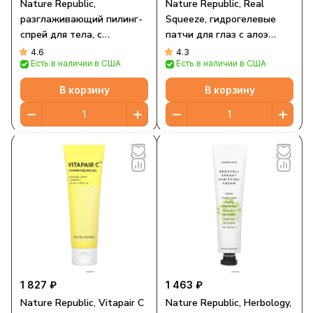
Nature Republic,
Nature Republic, Real
разглаживающий пилинг-
Squeeze, гидрогелевые
спрей для тела, с
патчи для глаз с алоэ
фитонцидом, 300 мл (10,14
вера, 60 шт., 70 г (2,46
4.6
4.3
Есть в наличии в США
Есть в наличии в США
жидк. унции)
унции)
В корзину
В корзину
1 827 ₽
1 463 ₽
Nature Republic, Vitapair C
Nature Republic, Herbology,