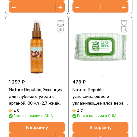
1 297 ₽
478 ₽
Nature Republic, Эссенция
Nature Republic,
для глубокого ухода с
успокаивающее и
арганой, 80 мл (2,7 жидк.
увлажняющее алоэ вера,
Унции)
очищающая салфетка, 80
4.5
4.7
Есть в наличии в США
Есть в наличии в США
шт.
В корзину
В корзину