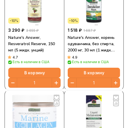
-10%
-10%
3 290 ₽
1 518 ₽
3 655 ₽
1 687 ₽
Nature's Answer,
Nature's Answer, корень
Resveratrol Reserve, 150
одуванчика, без спирта,
мл (5 жидк. унций)
2000 мг, 30 мл (1 жидк.
унция)
4.7
4.9
Есть в наличии в США
Есть в наличии в США
В корзину
В корзину