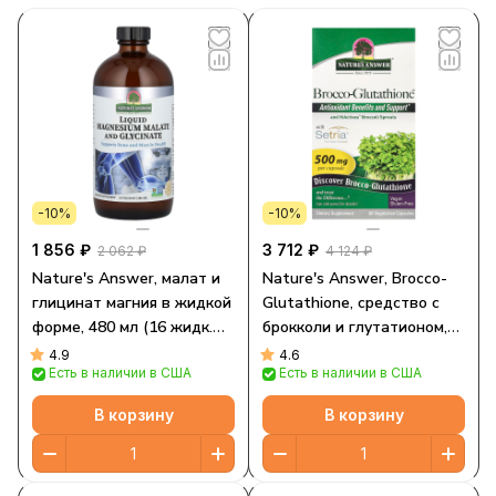
-10%
-10%
1 856 ₽
3 712 ₽
2 062 ₽
4 124 ₽
Nature's Answer, малат и
Nature's Answer, Brocco-
глицинат магния в жидкой
Glutathione, средство с
форме, 480 мл (16 жидк.
брокколи и глутатионом,
унций)
500 мг, 60 растительных
4.9
4.6
Есть в наличии в США
Есть в наличии в США
капсул
В корзину
В корзину