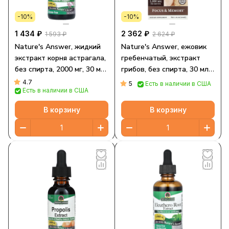
-10%
-10%
1 434 ₽
2 362 ₽
1 593 ₽
2 624 ₽
Nature's Answer, жидкий
Nature's Answer, ежовик
экстракт корня астрагала,
гребенчатый, экстракт
без спирта, 2000 мг, 30 мл
грибов, без спирта, 30 мл
(1 жидк. унция)
(1 жидк. унция)
4.7
5
Есть в наличии в США
Есть в наличии в США
В корзину
В корзину