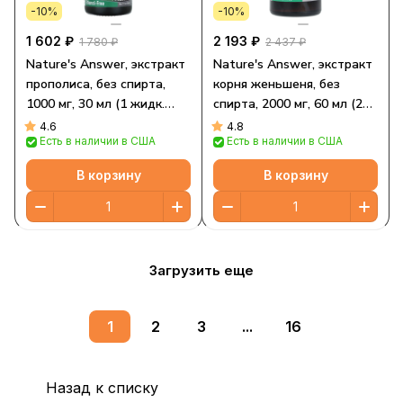
-10%
-10%
1 602 ₽
2 193 ₽
1 780 ₽
2 437 ₽
Nature's Answer, экстракт
Nature's Answer, экстракт
прополиса, без спирта,
корня женьшеня, без
1000 мг, 30 мл (1 жидк.
спирта, 2000 мг, 60 мл (2
унция)
жидк. унции)
4.6
4.8
Есть в наличии в США
Есть в наличии в США
В корзину
В корзину
Загрузить еще
1
2
3
...
16
Назад к списку