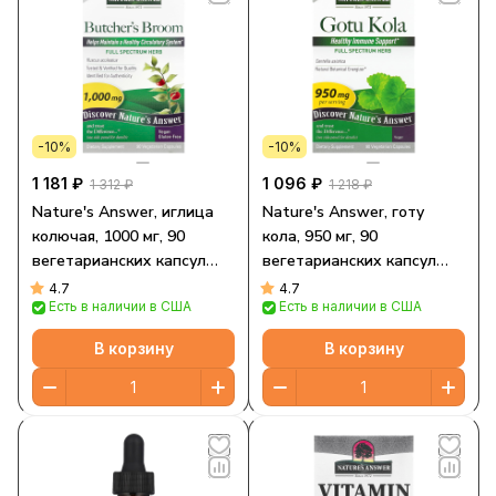
-10%
-10%
1 181 ₽
1 096 ₽
1 312 ₽
1 218 ₽
Nature's Answer, иглица
Nature's Answer, готу
колючая, 1000 мг, 90
кола, 950 мг, 90
вегетарианских капсул
вегетарианских капсул
(500 мг в 1 капсуле)
(475 мг в 1 капсуле)
4.7
4.7
Есть в наличии в США
Есть в наличии в США
В корзину
В корзину