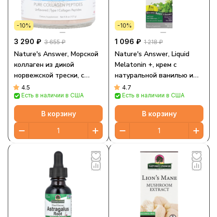
-10%
-10%
3 290 ₽
1 096 ₽
3 655 ₽
1 218 ₽
Nature's Answer, Морской
Nature's Answer, Liquid
коллаген из дикой
Melatonin +, крем с
норвежской трески, с
натуральной ванилью и
нейтральным вкусом, 137 г
апельсином, 5 мг, 60 мл (2
4.5
4.7
Есть в наличии в США
Есть в наличии в США
(4,8 унции)
жидк. Унции)
В корзину
В корзину