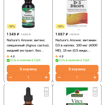
-10%
-10%
1 349 ₽
1 687 ₽
1 499 ₽
1 874 ₽
Nature's Answer, витекс
Nature's Answer, витамин
священный (Agnus castus),
D3 в каплях, 100 мкг (4000
жидкий экстракт, без
МЕ), 15 мл (0,5 жидк.
спирта, 2000 мг, 30 мл (1
унции)
4.6
4.8
Есть в наличии в США
Есть в наличии в США
жидк. унция)
В корзину
В корзину