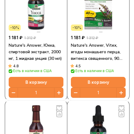
-10%
-10%
1 181 ₽
1 181 ₽
1 312 ₽
1 312 ₽
Nature's Answer, Юкка,
Nature's Answer, Vitex,
спиртовой экстракт, 2000
ягоды монашьего перца,
мг, 1 жидкая унция (30 мл)
витекса священного, 90
вегетарианских капсул
4.8
4.5
Есть в наличии в США
Есть в наличии в США
В корзину
В корзину