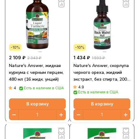
-10%
-10%
2 109 ₽
1 434 ₽
2 343 ₽
1 593 ₽
Nature's Answer, жидкая
Nature's Answer, скорлупа
куркума с черным перцем,
черного ореха, жидкий
480 мл (16 жидк. унций)
экстракт, без спирта, 2000
мг, 30 мл (1 жидк. унция)
4.9
4
Есть в наличии в США
Есть в наличии в США
В корзину
В корзину