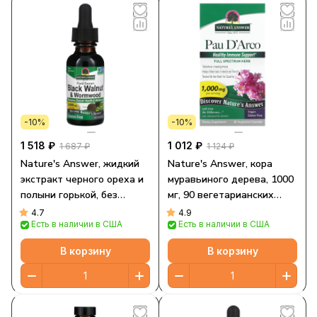
-10%
-10%
1 518 ₽
1 012 ₽
1 687 ₽
1 124 ₽
Nature's Answer, жидкий
Nature's Answer, кора
экстракт черного ореха и
муравьиного дерева, 1000
полыни горькой, без
мг, 90 вегетарианских
спирта, 2000 мг, 30 мл (1
капсул (500 мг в 1 капсуле)
4.7
4.9
Есть в наличии в США
Есть в наличии в США
жидк. унция)
В корзину
В корзину