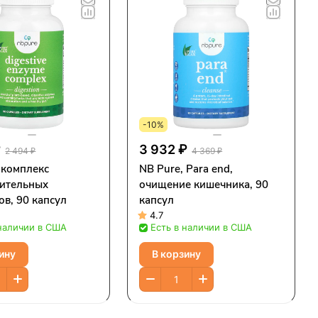
-10%
₽
3 932 ₽
2 494 ₽
4 369 ₽
 комплекс
NB Pure, Para end,
ительных
очищение кишечника, 90
в, 90 капсул
капсул
4.7
 наличии в США
Есть в наличии в США
ину
В корзину