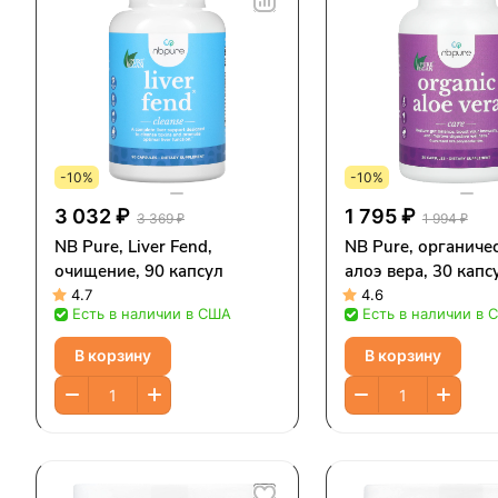
-10%
-10%
3 032 ₽
1 795 ₽
3 369 ₽
1 994 ₽
NB Pure, Liver Fend,
NB Pure, органиче
очищение, 90 капсул
алоэ вера, 30 капс
4.7
4.6
Есть в наличии в США
Есть в наличии в 
В корзину
В корзину