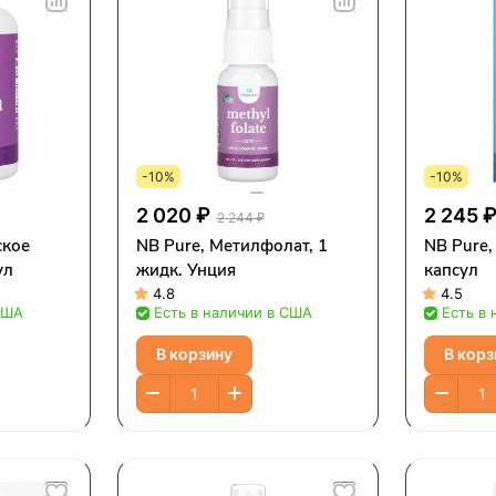
-10%
-10%
2 020 ₽
2 245 
2 244 ₽
ское
NB Pure, Метилфолат, 1
NB Pure
ул
жидк. Унция
капсул
4.8
4.5
США
Есть в наличии в США
Есть в
В корзину
В корз