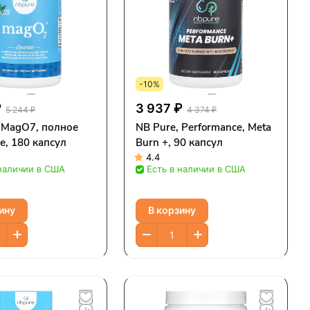
-10%
₽
3 937 ₽
5 244 ₽
4 374 ₽
, MagO7, полное
NB Pure, Performance, Meta
, 180 капсул
Burn +, 90 капсул
4.4
 наличии в США
Есть в наличии в США
ину
В корзину