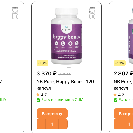
-10%
-10%
3 370 ₽
2 807 
3 744 ₽
2
NB Pure, Happy Bones, 120
NB Pure,
капсул
капсул
4.7
4.2
США
Есть в наличии в США
Есть в
В корзину
В корз