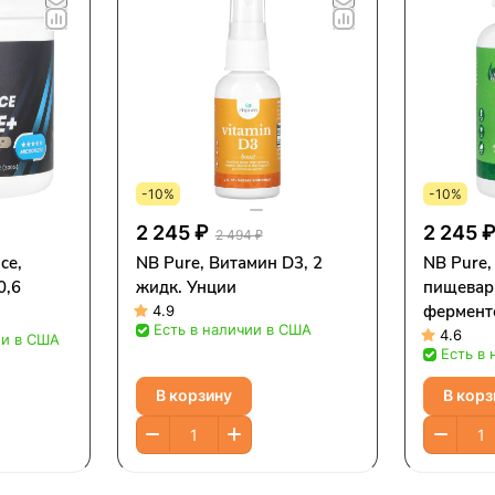
-10%
-10%
2 245 ₽
2 245 
2 494 ₽
ce,
NB Pure, Витамин D3, 2
NB Pure,
0,6
жидк. Унции
пищевар
ферменто
4.9
Есть в наличии в США
4.6
ии в США
Есть в
В корзину
В корз