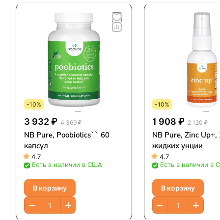
-10%
-10%
3 932 ₽
1 908 ₽
4 369 ₽
2 120 ₽
NB Pure, Poobiotics`` 60
NB Pure, Zinc Up+, 
капсул
жидких унции
4.7
4.7
Есть в наличии в США
Есть в наличии в 
В корзину
В корзину