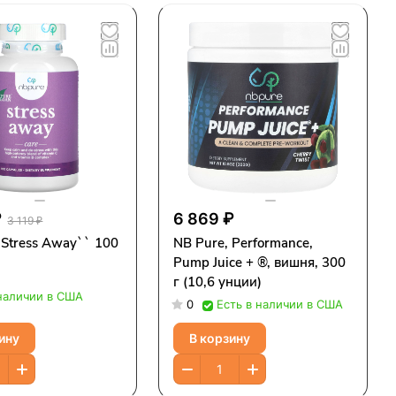
₽
6 869 ₽
3 119 ₽
 Stress Away`` 100
NB Pure, Performance,
Pump Juice + ®, вишня, 300
г (10,6 унции)
 наличии в США
0
Есть в наличии в США
ину
В корзину