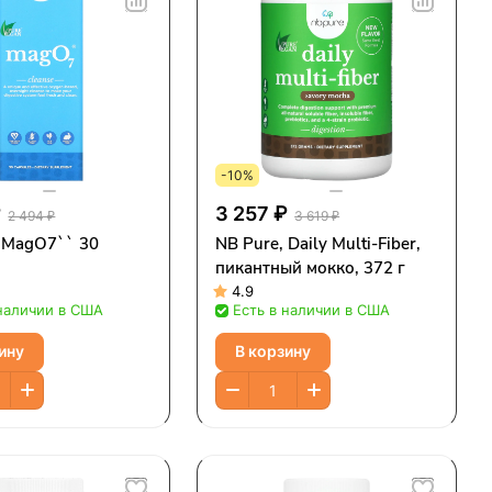
-10%
₽
3 257 ₽
2 494 ₽
3 619 ₽
, MagO7`` 30
NB Pure, Daily Multi-Fiber,
пикантный мокко, 372 г
4.9
 наличии в США
Есть в наличии в США
ину
В корзину