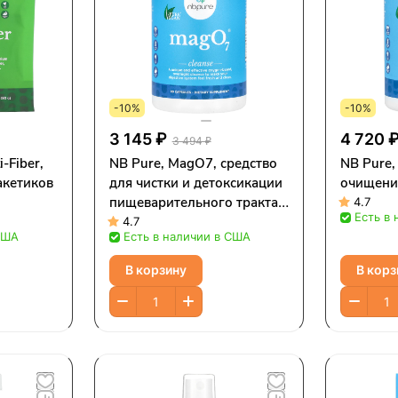
-10%
-10%
3 145 ₽
4 720 
3 494 ₽
i-Fiber,
NB Pure, MagO7, средство
NB Pure
акетиков
для чистки и детоксикации
очищение
пищеварительного тракта,
4.7
Есть в
90 капсул
4.7
США
Есть в наличии в США
В корзину
В корз