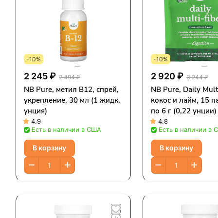
-10%
-10%
2 245 ₽
2 920 ₽
2 494 ₽
3 244 ₽
NB Pure, метил B12, спрей,
NB Pure, Daily Mult
укрепление, 30 мл (1 жидк.
кокос и лайм, 15 п
унция)
по 6 г (0,22 унции)
4.9
4.8
Есть в наличии в США
Есть в наличии в 
В корзину
В корзину