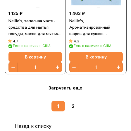
1 125 ₽
1 463 ₽
Nellie's, запасная часть
Nellie's,
средства для мытья
Ароматизированный
посуды, масло для мытья
шарик для сушки,
посуды, 1 шт.
бергамот, 1 шарик для
4.7
4.3
Есть в наличии в США
Есть в наличии в США
сушки
В корзину
В корзину
Загрузить еще
1
2
Назад к списку