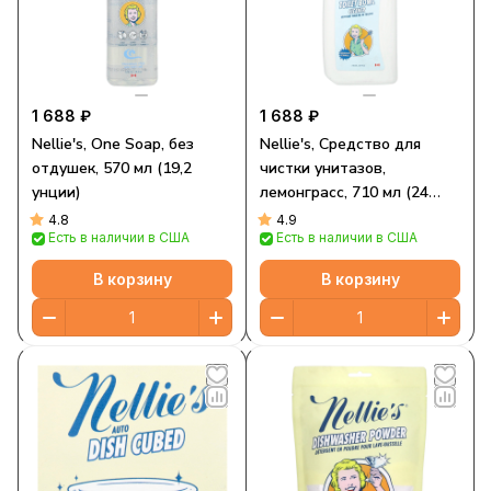
1 688 ₽
1 688 ₽
Nellie's, One Soap, без
Nellie's, Средство для
отдушек, 570 мл (19,2
чистки унитазов,
унции)
лемонграсс, 710 мл (24
жидк. Унции)
4.8
4.9
Есть в наличии в США
Есть в наличии в США
В корзину
В корзину