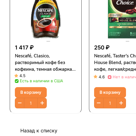
1 417 ₽
250 ₽
Nescafé, Clasico,
Nescafé, Taster's Ch
растворимый кофе без
House Blend, раст
кофеина, темная обжарка,
кофе, легкая/сред
без кофеина, 200 г (7
обжарка, без кофе
4.5
4.6
Нет в нали
Есть в наличии в США
унций)
пакетиков по 3 г (0
унции)
В корзину
В корзину
Назад к списку