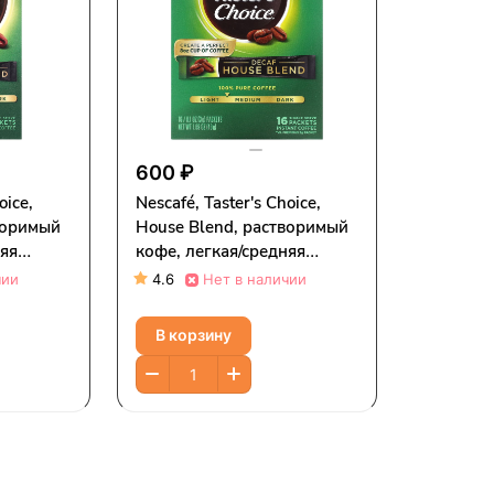
600 ₽
oice,
Nescafé, Taster's Choice,
воримый
House Blend, растворимый
няя
кофе, легкая/средняя
ина, 5
обжарка, без кофеина, 16
чии
4.6
Нет в наличии
,1
пакетиков по 3 г (0,1
унции)
В корзину