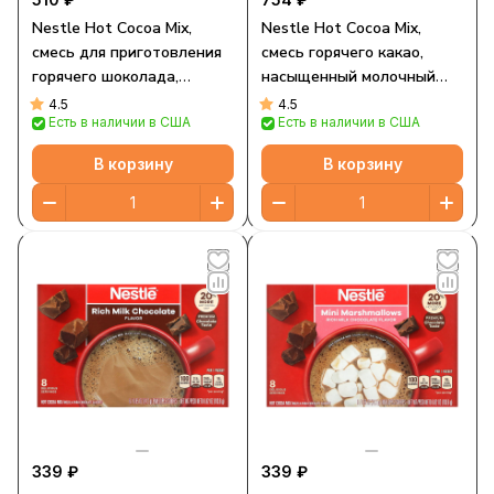
Nestle Hot Cocoa Mix,
Nestle Hot Cocoa Mix,
смесь для приготовления
смесь горячего какао,
горячего шоколада,
насыщенный молочный
насыщенный вкус
шоколад, 208 г (7,33
4.5
4.5
Есть в наличии в США
Есть в наличии в США
молочного шоколада, 8
унции)
упаковок по 8 г (0,28
В корзину
В корзину
унции)
339 ₽
339 ₽