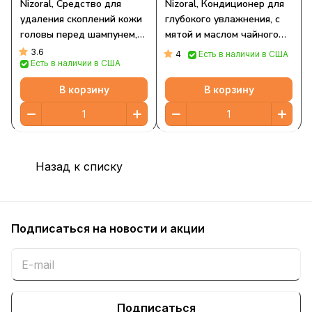
Nizoral, Средство для
Nizoral, Кондиционер для
удаления скоплений кожи
глубокого увлажнения, с
головы перед шампунем,
мятой и маслом чайного
148 мл (5 жидк. Унций)
дерева, 278 мл (9,4 жидк.
3.6
4
Есть в наличии в США
Есть в наличии в США
Унции)
В корзину
В корзину
Назад к списку
Подписаться
на новости и акции
Подписаться