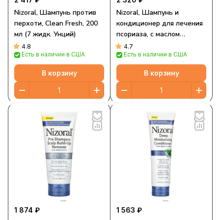
Nizoral, Шампунь против
Nizoral, Шампунь и
перхоти, Clean Fresh, 200
кондиционер для лечения
мл (7 жидк. Унций)
псориаза, с маслом
чайного дерева, 325 мл
4.8
4.7
Есть в наличии в США
Есть в наличии в США
(11 жидк. Унций)
В корзину
В корзину
1 874 ₽
1 563 ₽