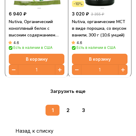
-10%
6 940 ₽
3 020 ₽
3 355 ₽
Nutiva, Органический
Nutiva, органические MCT
конопляный белок с
в виде порошка, со вкусом
высоким содержанием
ванили, 300 г (10,6 унций)
клетчатки, 3 фунта (1,36
4.6
4.6
Есть в наличии в США
Есть в наличии в США
кг)
В корзину
В корзину
Загрузить еще
1
2
3
Назад к списку