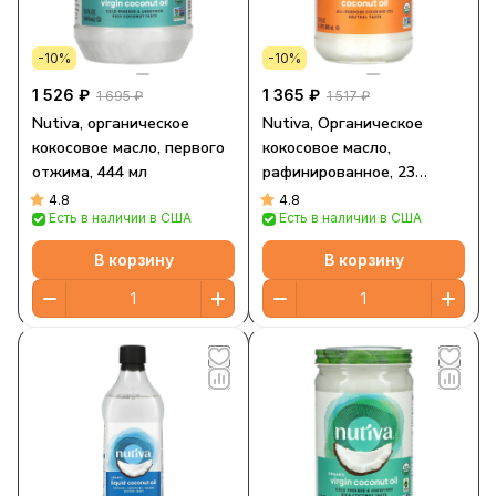
-10%
-10%
1 526 ₽
1 365 ₽
1 695 ₽
1 517 ₽
Nutiva, органическое
Nutiva, Органическое
кокосовое масло, первого
кокосовое масло,
отжима, 444 мл
рафинированное, 23
жидких унций (680 мл)
4.8
4.8
Есть в наличии в США
Есть в наличии в США
В корзину
В корзину