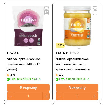
-10%
1 240 ₽
1 094 ₽
1 215 ₽
Nutiva, органические
Nutiva, органическое
семена чиа, 340 г (12
кокосовое масло, с
унций)
ароматом сливочного
масла, 414 мл (14 жидк.
4.6
4.7
Есть в наличии в США
Есть в наличии в США
унций)
В корзину
В корзину