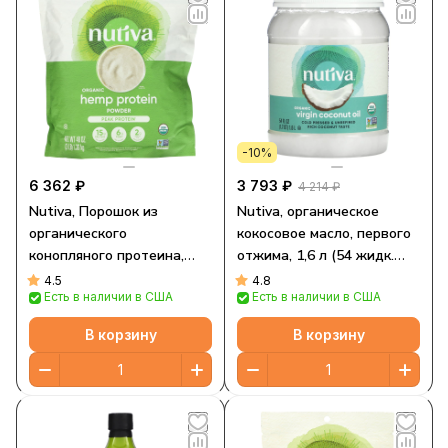
-10%
6 362 ₽
3 793 ₽
4 214 ₽
Nutiva, Порошок из
Nutiva, органическое
органического
кокосовое масло, первого
конопляного протеина,
отжима, 1,6 л (54 жидк.
1,36 кг (3 фунта)
унции)
4.5
4.8
Есть в наличии в США
Есть в наличии в США
В корзину
В корзину