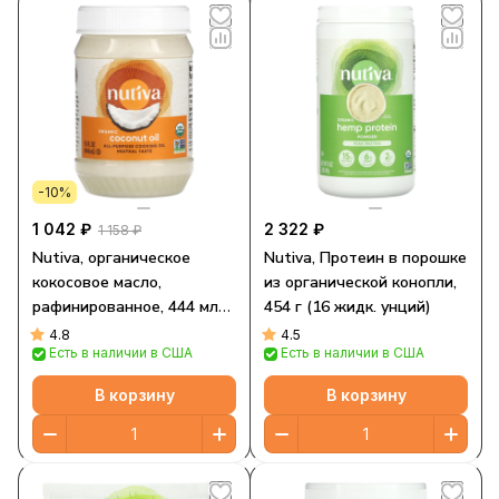
-10%
1 042 ₽
2 322 ₽
1 158 ₽
Nutiva, органическое
Nutiva, Протеин в порошке
кокосовое масло,
из органической конопли,
рафинированное, 444 мл
454 г (16 жидк. унций)
(15 жидких унций)
4.8
4.5
Есть в наличии в США
Есть в наличии в США
В корзину
В корзину