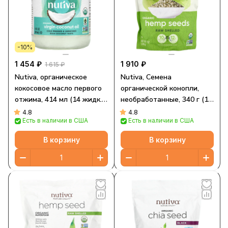
-10%
1 454 ₽
1 910 ₽
1 615 ₽
Nutiva, органическое
Nutiva, Семена
кокосовое масло первого
органической конопли,
отжима, 414 мл (14 жидк.
необработанные, 340 г (12
унций)
унций)
4.8
4.8
Есть в наличии в США
Есть в наличии в США
В корзину
В корзину