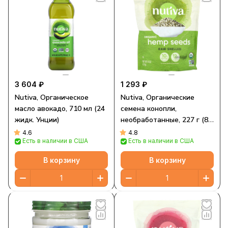
3 604 ₽
1 293 ₽
Nutiva, Органическое
Nutiva, Органические
масло авокадо, 710 мл (24
семена конопли,
жидк. Унции)
необработанные, 227 г (8
унций)
4.6
4.8
Есть в наличии в США
Есть в наличии в США
В корзину
В корзину