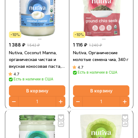
-10%
-10%
1 388 ₽
1 116 ₽
1 542 ₽
1 240 ₽
Nutiva, Coconut Manna,
Nutiva, Органические
органическая чистая и
молотые семена чиа, 340 г
вкусная кокосовая паста,
4.7
Есть в наличии в США
425 г (15 унций)
4.7
Есть в наличии в США
В корзину
В корзину