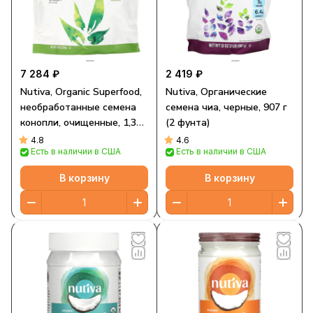
7 284 ₽
2 419 ₽
Nutiva, Organic Superfood,
Nutiva, Органические
необработанные семена
семена чиа, черные, 907 г
конопли, очищенные, 1,36
(2 фунта)
кг (3 фунта)
4.8
4.6
Есть в наличии в США
Есть в наличии в США
В корзину
В корзину