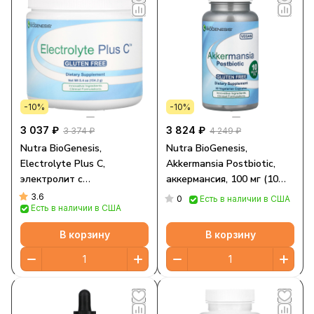
-10%
-10%
3 037 ₽
3 824 ₽
3 374 ₽
4 249 ₽
Nutra BioGenesis,
Nutra BioGenesis,
Electrolyte Plus C,
Akkermansia Postbiotic,
электролит с
аккермансия, 100 мг (10
электролитом, 154,2 г (5,4
млрд КОЕ), 30
3.6
0
Есть в наличии в США
Есть в наличии в США
унции)
вегетарианских капсул
В корзину
В корзину