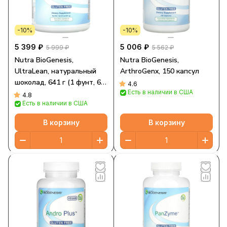
-10%
-10%
5 399 ₽
5 006 ₽
5 999 ₽
5 562 ₽
Nutra BioGenesis,
Nutra BioGenesis,
UltraLean, натуральный
ArthroGenx, 150 капсул
шоколад, 641 г (1 фунт, 6,6
4.6
Есть в наличии в США
унции)
4.8
Есть в наличии в США
В корзину
В корзину