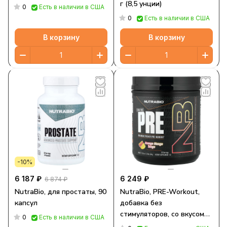
г (8,5 унции)
0
Есть в наличии в США
0
Есть в наличии в США
В корзину
В корзину
-10%
6 187 ₽
6 249 ₽
6 874 ₽
NutraBio, для простаты, 90
NutraBio, PRE-Workout,
капсул
добавка без
стимуляторов, со вкусом
0
Есть в наличии в США
апельсина и манго, 604 г