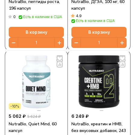
NutraBio, пептиды роста,
NutraBio, ДГЭА, 100 мг, 60
196 капсул
капсул
4.9
0
Есть в наличии в США
Есть в наличии в США
В корзину
В корзину
-10%
5 062 ₽
6 249 ₽
5 624 ₽
NutraBio, Quiet Mind, 60
NutraBio, креатин и HMB,
капсул
без вкусовых добавок, 243