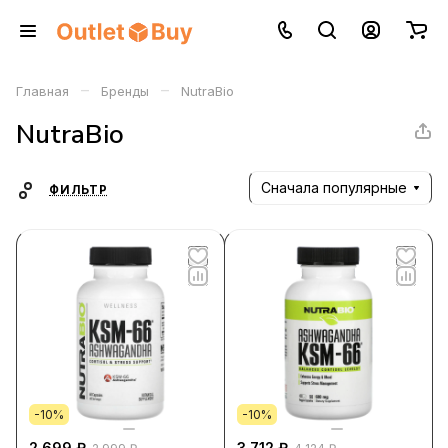
–
–
Главная
Бренды
NutraBio
NutraBio
Сначала популярные
ФИЛЬТР
-10%
-10%
2 699 ₽
3 712 ₽