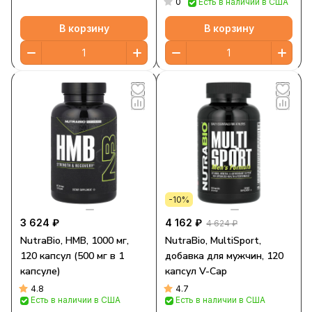
0
Есть в наличии в США
(1,33 фунта)
В корзину
В корзину
-10%
3 624 ₽
4 162 ₽
4 624 ₽
NutraBio, HMB, 1000 мг,
NutraBio, MultiSport,
120 капсул (500 мг в 1
добавка для мужчин, 120
капсуле)
капсул V-Cap
4.8
4.7
Есть в наличии в США
Есть в наличии в США