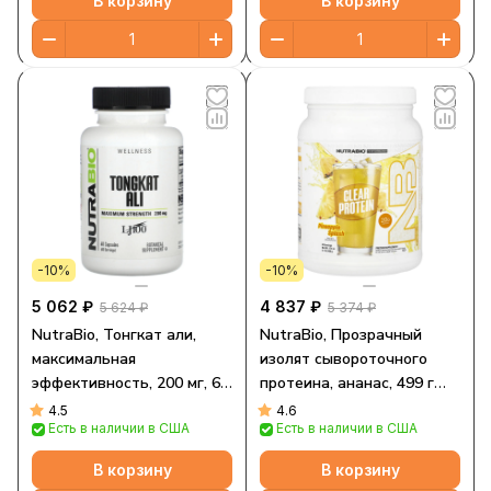
В корзину
В корзину
-10%
-10%
5 062 ₽
4 837 ₽
5 624 ₽
5 374 ₽
NutraBio, Тонгкат али,
NutraBio, Прозрачный
максимальная
изолят сывороточного
эффективность, 200 мг, 60
протеина, ананас, 499 г
капсул
(1,1 фунта)
4.5
4.6
Есть в наличии в США
Есть в наличии в США
В корзину
В корзину