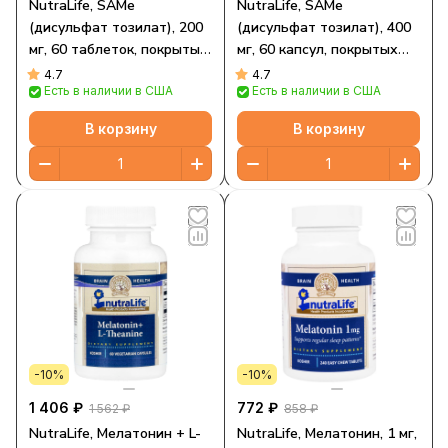
NutraLife, SAMe
NutraLife, SAMe
(дисульфат тозилат), 200
(дисульфат тозилат), 400
мг, 60 таблеток, покрытых
мг, 60 капсул, покрытых
кишечнорастворимой
кишечнорастворимой
4.7
4.7
Есть в наличии в США
Есть в наличии в США
оболочкой
оболочкой
В корзину
В корзину
-10%
-10%
1 406 ₽
772 ₽
1 562 ₽
858 ₽
NutraLife, Мелатонин + L-
NutraLife, Мелатонин, 1 мг,