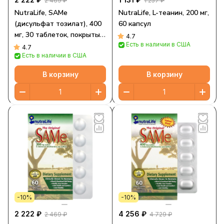
2 469 ₽
1 257 ₽
NutraLife, SAMe
NutraLife, L-теанин, 200 мг,
(дисульфат тозилат), 400
60 капсул
мг, 30 таблеток, покрытых
4.7
Есть в наличии в США
кишечнорастворимой
4.7
Есть в наличии в США
оболочкой
В корзину
В корзину
-10%
-10%
2 222 ₽
4 256 ₽
2 469 ₽
4 729 ₽