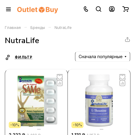
–
–
Главная
Бренды
NutraLife
NutraLife
Сначала популярные
ФИЛЬТР
-10%
-10%
2 222 ₽
1 131 ₽