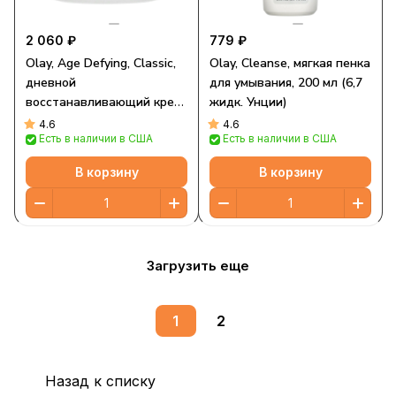
2 060 ₽
779 ₽
Olay, Age Defying, Classic,
Olay, Cleanse, мягкая пенка
дневной
для умывания, 200 мл (6,7
восстанавливающий крем,
жидк. Унции)
60 мл (2 жидк. унции)
4.6
4.6
Есть в наличии в США
Есть в наличии в США
В корзину
В корзину
Загрузить еще
1
2
Назад к списку