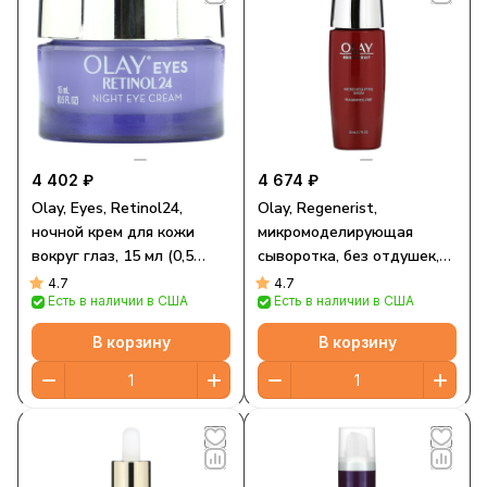
4 402 ₽
4 674 ₽
Olay, Eyes, Retinol24,
Olay, Regenerist,
ночной крем для кожи
микромоделирующая
вокруг глаз, 15 мл (0,5
сыворотка, без отдушек,
жидк. Унции)
50 мл (1,7 жидк. унции)
4.7
4.7
Есть в наличии в США
Есть в наличии в США
В корзину
В корзину