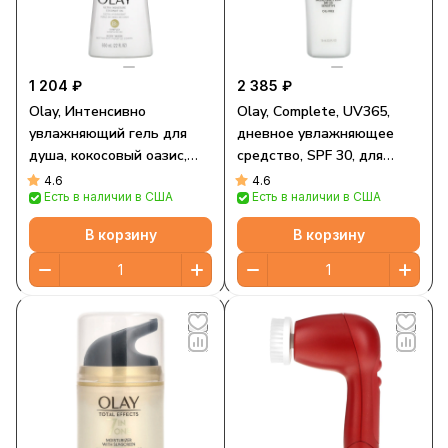
1 204 ₽
2 385 ₽
Olay, Интенсивно
Olay, Complete, UV365,
увлажняющий гель для
дневное увлажняющее
душа, кокосовый оазис,
средство, SPF 30, для
650 мл (22 жидк. унции)
чувствительной кожи, 75
4.6
4.6
Есть в наличии в США
Есть в наличии в США
мл (2,5 жидк. унции)
В корзину
В корзину