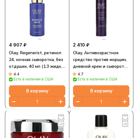
4 907 ₽
2 410 ₽
Olay, Regenerist, ретинол
Olay, Антивозрастное
24, ночная сыворотка, без
средство против морщин,
отдушек, 40 мл (1,3 жидк.
дневной крем и сыворотка
Унции)
2 в 1, 50 мл (1,7 жидк.
4.4
4.7
Есть в наличии в США
Есть в наличии в США
унции)
В корзину
В корзину