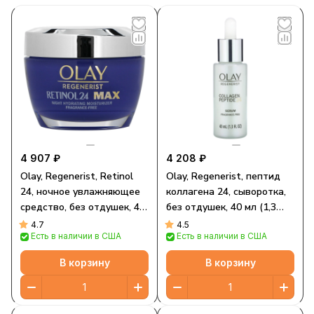
4 907 ₽
4 208 ₽
Olay, Regenerist, Retinol
Olay, Regenerist, пептид
24, ночное увлажняющее
коллагена 24, сыворотка,
средство, без отдушек, 48
без отдушек, 40 мл (1,3
унций (1,7 унции)
жидк. Унции)
4.7
4.5
Есть в наличии в США
Есть в наличии в США
В корзину
В корзину