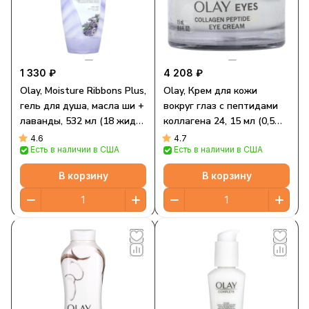
1 330 ₽
4 208 ₽
Olay, Moisture Ribbons Plus,
Olay, Крем для кожи
гель для душа, масла ши +
вокруг глаз с пептидами
лаванды, 532 мл (18 жидк.
коллагена 24, 15 мл (0,5
унций)
жидк. Унции)
4.6
4.7
Есть в наличии в США
Есть в наличии в США
В корзину
В корзину