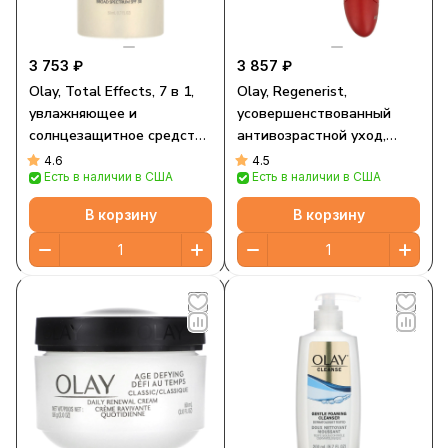
3 753 ₽
3 857 ₽
Olay, Total Effects, 7 в 1,
Olay, Regenerist,
увлажняющее и
усовершенствованный
солнцезащитное средство
антивозрастной уход,
с SPF 30, 50 мл (1,7 жидк.
щетка для очистки лица, 1
4.6
4.5
Есть в наличии в США
Есть в наличии в США
унции)
устройство, 2 насадки
В корзину
В корзину