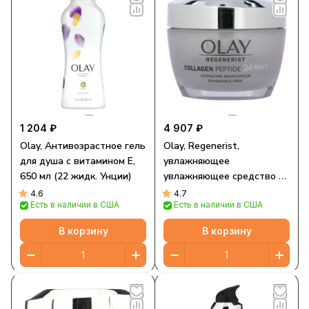
1 204 ₽
4 907 ₽
Olay, Антивозрастное гель
Olay, Regenerist,
для душа с витамином Е,
увлажняющее
650 мл (22 жидк. Унции)
увлажняющее средство с
пептидами коллагена 24,
4.6
4.7
Есть в наличии в США
Есть в наличии в США
без отдушек, 48 г (1,7
унции)
В корзину
В корзину