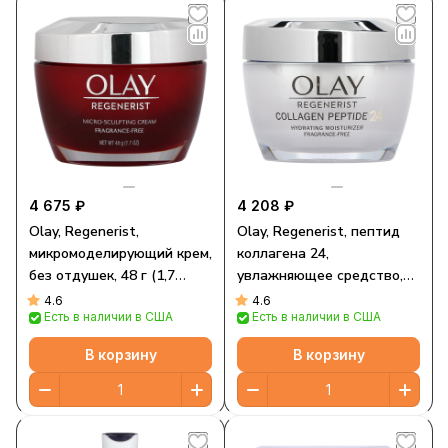
4 675 ₽
4 208 ₽
Olay, Regenerist,
Olay, Regenerist, пептид
микромоделирующий крем,
коллагена 24,
без отдушек, 48 г (1,7
увлажняющее средство,
унции)
без отдушек, 48 г (1,7
4.6
4.6
Есть в наличии в США
Есть в наличии в США
унции)
В корзину
В корзину