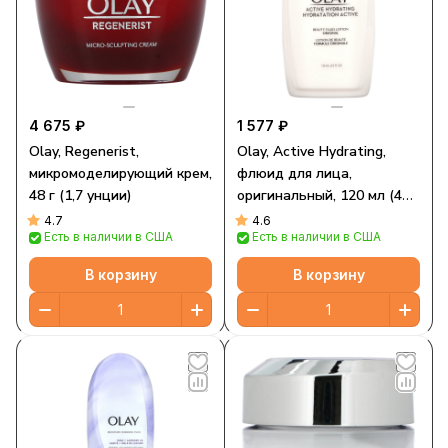
4 675 ₽
1 577 ₽
Olay, Regenerist,
Olay, Active Hydrating,
микромоделирующий крем,
флюид для лица,
48 г (1,7 унции)
оригинальный, 120 мл (4
жидк. унции)
4.7
4.6
Есть в наличии в США
Есть в наличии в США
В корзину
В корзину