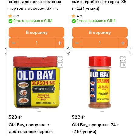
смесь для приготовления
смесь крабового торта, 35
тортов с лососем, 37 г
г (1,24 унции)
(1,34 унции)
3.8
4.8
Есть в наличии в США
Есть в наличии в США
В корзину
В корзину
528 ₽
528 ₽
Old Bay, приправа, с
Old Bay, приправа, 74 г
добавлением черного
(2,62 унции)