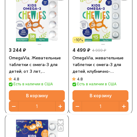
-10%
3 244 ₽
4 499 ₽
4 999 ₽
OmegaVia, Жевательные
OmegaVia, жевательные
таблетки с омега-3 для
таблетки с омега-3 для
детей, от 3 лет,
детей, клубнично-
натуральные фрукты, 30
цитрусовый вкус, 45 штук
4.8
4.8
Есть в наличии в США
Есть в наличии в США
жевательных таблеток
В корзину
В корзину