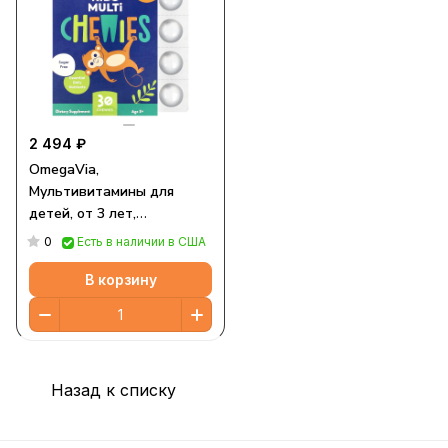
2 494 ₽
OmegaVia,
Мультивитамины для
детей, от 3 лет,
натуральный апельсин, 30
0
Есть в наличии в США
жевательных таблеток
В корзину
Назад к списку