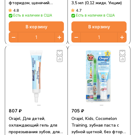
фторидом, щенячий
3,5 мл (0,12 жидк. Унции)
патруль, для детей 2–10
4.8
4.7
Есть в наличии в США
Есть в наличии в США
лет, натуральный
фруктовый вкус, 119 г (4,2
В корзину
В корзину
унции)
807 ₽
705 ₽
Orajel, Для детей,
Orajel, Kids, Cocomelon
охлаждающий гель для
Training, зубная паста с
прорезывания зубов, для
зубной щеткой, без фтора,