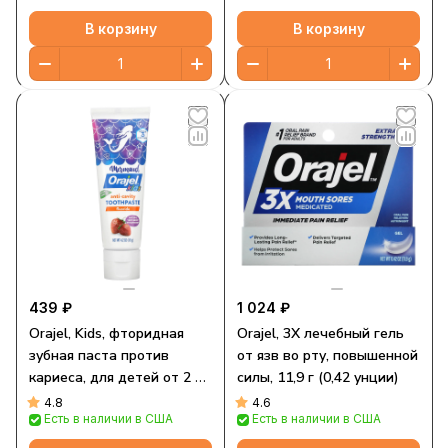
В корзину
В корзину
439 ₽
1 024 ₽
Orajel, Kids, фторидная
Orajel, 3X лечебный гель
зубная паста против
от язв во рту, повышенной
кариеса, для детей от 2 до
силы, 11,9 г (0,42 унции)
10 лет, натуральная
4.8
4.6
Есть в наличии в США
Есть в наличии в США
ягодная клубника, 119 г
(4,2 унции)