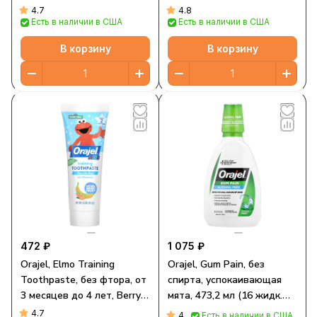
детей от 0 лет, 9,4 г (0,33
для детей от 0 до 3 лет,
4.7
4.8
Есть в наличии в США
Есть в наличии в США
унции)
арбуз, набор из 2
предметов, 28,3 г (1 унция)
В корзину
В корзину
472 ₽
1 075 ₽
Orajel, Elmo Training
Orajel, Gum Pain, без
Toothpaste, без фтора, от
спирта, успокаивающая
3 месяцев до 4 лет, Berry
мята, 473,2 мл (16 жидк.
Fun, 42,5 г (1,5 унции)
унций)
4.7
4
Есть в наличии в США