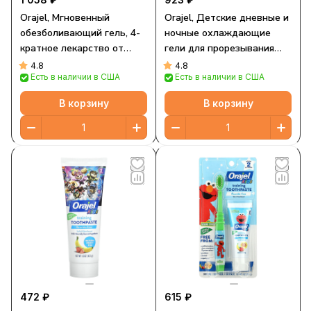
Orajel, Мгновенный
Orajel, Детские дневные и
обезболивающий гель, 4-
ночные охлаждающие
кратное лекарство от
гели для прорезывания
зубной боли и десен, 7 г
зубов, для детей от 0 лет,
4.8
4.8
Есть в наличии в США
Есть в наличии в США
(0,25 унции)
2 тюбика по 5,1 г (0,18
унции)
В корзину
В корзину
472 ₽
615 ₽