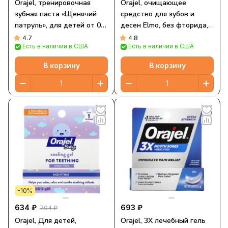
Orajel, тренировочная
Orajel, очищающее
зубная паста «Щенячий
средство для зубов и
патруль», для детей от 0
десен Elmo, без фторида,
до 3 лет, без фторида,
для детей в возрасте от 3
4.7
4.8
Есть в наличии в США
Есть в наличии в США
натуральный фруктовый
до 24 месяцев, смесь
вкус, 42,5 г (1,5 унции)
банана и яблока, 28,3 г (1
В корзину
В корзину
унция)
-10%
634 ₽
693 ₽
704 ₽
Orajel, Для детей,
Orajel, 3X лечебный гель