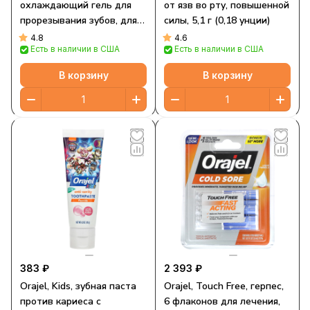
охлаждающий гель для
от язв во рту, повышенной
прорезывания зубов, для
силы, 5,1 г (0,18 унции)
детей от 0 лет, 5,1 г (0,18
4.8
4.6
Есть в наличии в США
Есть в наличии в США
унции)
В корзину
В корзину
383 ₽
2 393 ₽
Orajel, Kids, зубная паста
Orajel, Touch Free, герпес,
против кариеса с
6 флаконов для лечения,