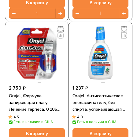
В корзину
В корзину
2 750 ₽
1 237 ₽
Orajel, Формула,
Orajel, Антисептическое
запирающая влагу.
ополаскиватель, без
Лечение герпеса, 0,105
спирта, успокаивающая
унц.(3 г)
мята, 473,2 мл (16 жидк.
4.5
4.8
Есть в наличии в США
Есть в наличии в США
Унций)
В корзину
В корзину