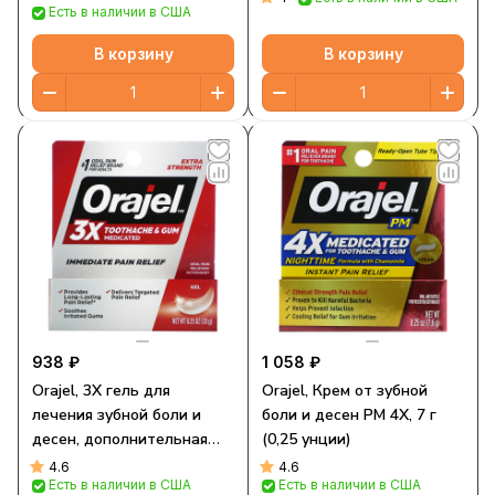
Есть в наличии в США
В корзину
В корзину
938 ₽
1 058 ₽
Orajel, 3X гель для
Orajel, Крем от зубной
лечения зубной боли и
боли и десен PM 4X, 7 г
десен, дополнительная
(0,25 унции)
сила, 7 г (0,25 унции)
4.6
4.6
Есть в наличии в США
Есть в наличии в США