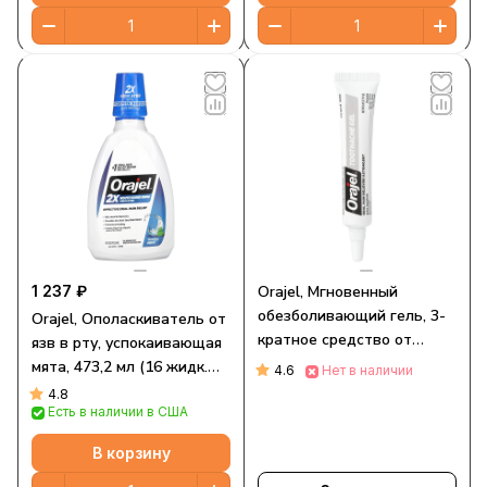
1 237 ₽
Orajel, Мгновенный
обезболивающий гель, 3-
Orajel, Ополаскиватель от
кратное средство от
язв в рту, успокаивающая
зубной боли и десен, 11,9 г
мята, 473,2 мл (16 жидк.
4.6
Нет в наличии
(0,42 унции)
Унций)
4.8
Есть в наличии в США
В корзину