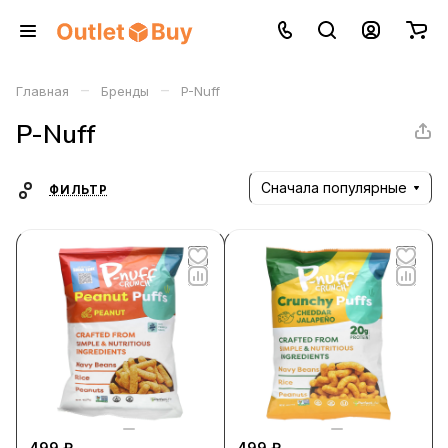
–
–
Главная
Бренды
P-Nuff
P-Nuff
Сначала популярные
ФИЛЬТР
499 ₽
499 ₽