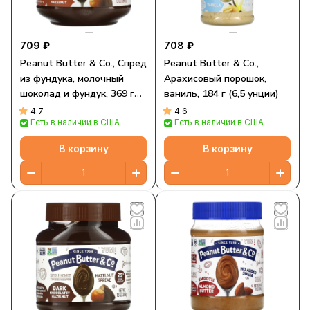
709 ₽
708 ₽
Peanut Butter & Co., Спред
Peanut Butter & Co.,
из фундука, молочный
Арахисовый порошок,
шоколад и фундук, 369 г
ваниль, 184 г (6,5 унции)
(13 унций)
4.7
4.6
Есть в наличии в США
Есть в наличии в США
В корзину
В корзину