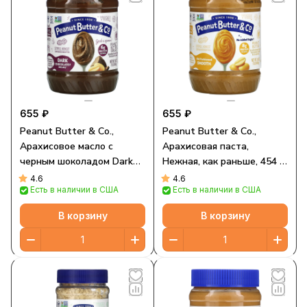
655 ₽
655 ₽
Peanut Butter & Co.,
Peanut Butter & Co.,
Арахисовое масло с
Арахисовая паста,
черным шоколадом Dark
Нежная, как раньше, 454 г
Chocolate Dreams 454 г
(16 унций)
4.6
4.6
Есть в наличии в США
Есть в наличии в США
В корзину
В корзину