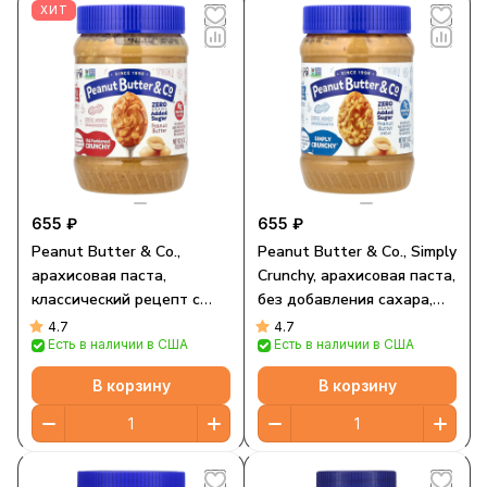
ХИТ
655 ₽
655 ₽
Peanut Butter & Co.,
Peanut Butter & Co., Simply
арахисовая паста,
Crunchy, арахисовая паста,
классический рецепт с
без добавления сахара,
хрустящими кусочками
454 г (16 унций)
4.7
4.7
Есть в наличии в США
Есть в наличии в США
арахиса, 454 г (16 унций)
В корзину
В корзину