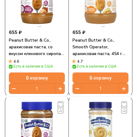
655 ₽
655 ₽
Peanut Butter & Co.,
Peanut Butter & Co.,
арахисовая паста, со
Smooth Operator,
вкусом кленового сиропа,
арахисовая паста, 454 г
454 г (16 унций)
(16 унций)
4.6
4.7
Есть в наличии в США
Есть в наличии в США
В корзину
В корзину