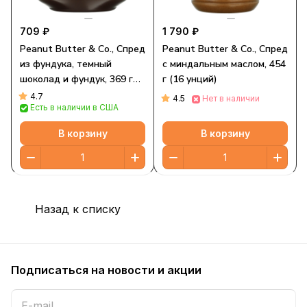
709 ₽
1 790 ₽
Peanut Butter & Co., Спред
Peanut Butter & Co., Спред
из фундука, темный
с миндальным маслом, 454
шоколад и фундук, 369 г
г (16 унций)
(13 унций)
4.7
4.5
Нет в наличии
Есть в наличии в США
В корзину
В корзину
Назад к списку
Подписаться
на новости и акции