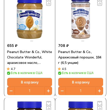
655 ₽
708 ₽
Peanut Butter & Co., White
Peanut Butter & Co.,
Chocolate Wonderful,
Арахисовый порошок, 184
арахисовое масло,
г (6,5 унции)
смешанное со сладким
4.7
4.5
Есть в наличии в США
Есть в наличии в США
белым шоколадом, 454 г
В корзину
В корзину