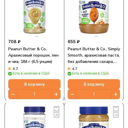
708 ₽
655 ₽
Peanut Butter & Co.,
Peanut Butter & Co., Simply
Арахисовый порошок, лен
Smooth, арахисовая паста,
и чиа, 184 г (6,5 унции)
без добавления сахара,
454 г (16 унций)
4.7
4.7
Есть в наличии в США
Есть в наличии в США
В корзину
В корзину