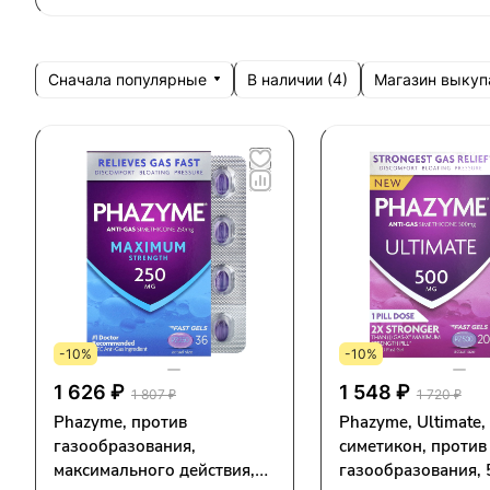
Сначала популярные
Магазин выкуп
В наличии (
4
)
-10%
-10%
1 626 ₽
1 548 ₽
1 807 ₽
1 720 ₽
Phazyme, против
Phazyme, Ultimate,
газообразования,
симетикон, против
максимального действия,
газообразования, 5