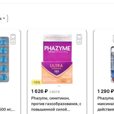
а
-10%
1 626 ₽
1 290 
1 807 ₽
Phazyme, симетикон,
Phazyme,
против газообразования, с
максима
00 мг,
повышенной силой
действия