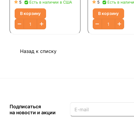
250 мг, 36 капсул
20 быстрораствор
5
Есть в наличии в США
5
Есть в налич
капсул
В корзину
В корзину
Назад к списку
Подписаться
на новости и акции