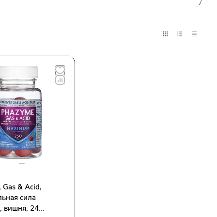
₽
 Gas & Acid,
льная сила
, вишня, 24