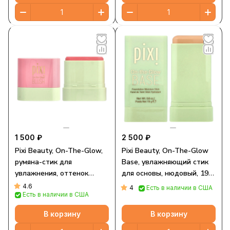
1 500 ₽
2 500 ₽
Pixi Beauty, On-The-Glow,
Pixi Beauty, On-The-Glow
румяна-стик для
Base, увлажняющий стик
увлажнения, оттенок
для основы, нюдовый, 19 г
«Флер», 10 г (0,3 унции)
(0,6 унции)
4.6
4
Есть в наличии в США
Есть в наличии в США
В корзину
В корзину