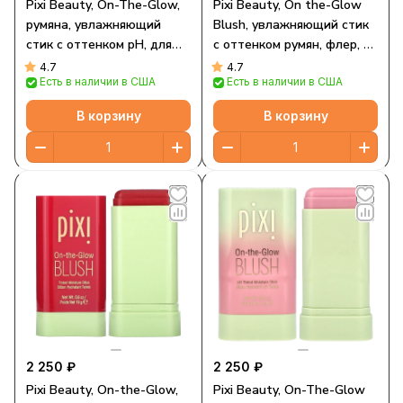
Pixi Beauty, On-The-Glow,
Pixi Beauty, On the-Glow
румяна, увлажняющий
Blush, увлажняющий стик
стик с оттенком pH, для
с оттенком румян, флер, 19
подчеркивания объема
г (0,6 унции)
4.7
4.7
Есть в наличии в США
Есть в наличии в США
щек, 10 г (0,3 унции)
В корзину
В корзину
2 250 ₽
2 250 ₽
Pixi Beauty, On-the-Glow,
Pixi Beauty, On-The-Glow