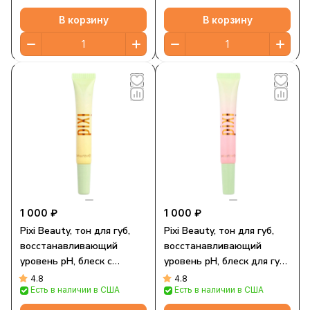
В корзину
В корзину
1 000 ₽
1 000 ₽
Pixi Beauty, тон для губ,
Pixi Beauty, тон для губ,
восстанавливающий
восстанавливающий
уровень pH, блеск с
уровень pH, блеск для губ,
золотом, 12 мл (0,4 жидк.
розовый, 12 мл (0,4 жидк.
4.8
4.8
Есть в наличии в США
Есть в наличии в США
унции)
унции)