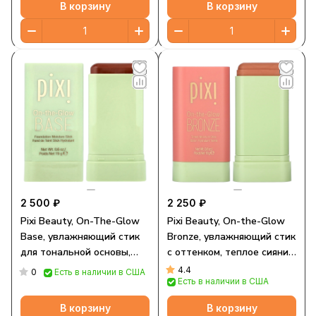
В корзину
В корзину
2 500 ₽
2 250 ₽
Pixi Beauty, On-The-Glow
Pixi Beauty, On-the-Glow
Base, увлажняющий стик
Bronze, увлажняющий стик
для тональной основы,
с оттенком, теплое сияние,
какао, 19 г (0,6 унции)
19 г (0,6 унции)
4.4
0
Есть в наличии в США
Есть в наличии в США
В корзину
В корзину