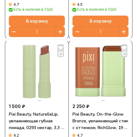
рубиновый, 10 г (0,3 унции)
+ лопатка
4.7
4.5
Есть в наличии в США
Есть в наличии в США
В корзину
В корзину
1 500 ₽
2 250 ₽
Pixi Beauty, NaturelleLip,
Pixi Beauty, On-the-Glow
увлажняющая губная
Bronze, увлажняющий стик
помада, 0293 нектар, 3,3 г
с оттенком, RichGlow, 19 г
(0,1 унции)
(0,6 унции)
4.2
4.7