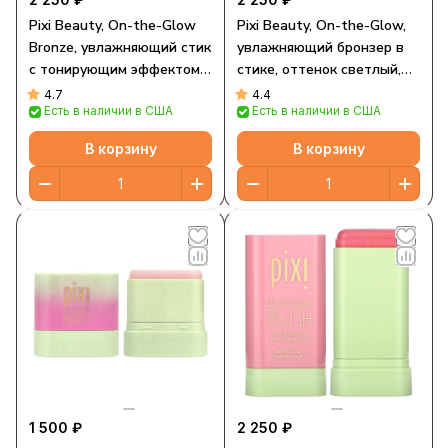
Pixi Beauty, On-the-Glow
Pixi Beauty, On-the-Glow,
Bronze, увлажняющий стик
увлажняющий бронзер в
с тонирующим эффектом,
стике, оттенок светлый,
Beach Glow, 19 г (0,6
19 г (0,6 унции)
4.7
4.4
Есть в наличии в США
Есть в наличии в США
унции)
В корзину
В корзину
1 500 ₽
2 250 ₽