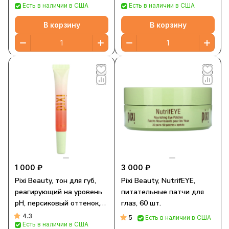
Есть в наличии в США
Есть в наличии в США
В корзину
В корзину
1 000 ₽
3 000 ₽
Pixi Beauty, тон для губ,
Pixi Beauty, NutrifEYE,
реагирующий на уровень
питательные патчи для
pH, персиковый оттенок,
глаз, 60 шт.
12 мл (0,4 жидк. унции)
4.3
5
Есть в наличии в США
Есть в наличии в США