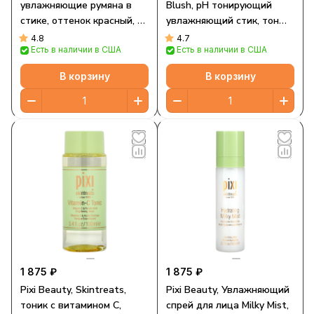
увлажняющие румяна в
Blush, pH тонирующий
стике, оттенок красный, 19
увлажняющий стик, тон
г (0,6 унции)
для щек, 19 г (0,6 унции)
4.8
4.7
Есть в наличии в США
Есть в наличии в США
В корзину
В корзину
1 875 ₽
1 875 ₽
Pixi Beauty, Skintreats,
Pixi Beauty, Увлажняющий
тоник с витамином C,
спрей для лица Milky Mist,