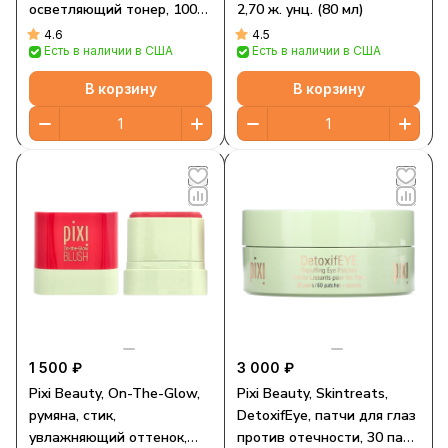
осветляющий тонер, 100
2,70 ж. унц. (80 мл)
мл (3,4 жидких унции)
4.6
4.5
Есть в наличии в США
Есть в наличии в США
В корзину
В корзину
1 500 ₽
3 000 ₽
Pixi Beauty, On-The-Glow,
Pixi Beauty, Skintreats,
румяна, стик,
DetoxifEye, патчи для глаз
увлажняющий оттенок,
против отечности, 30 пар