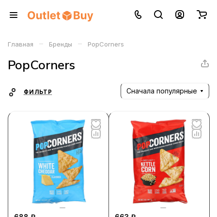
–
–
Главная
Бренды
PopCorners
PopCorners
Сначала популярные
ФИЛЬТР
688 ₽
663 ₽