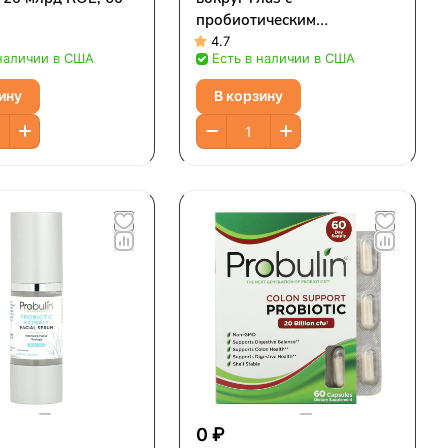
пробиотическим
экстрактом марулы, без
4.7
 наличии в США
Есть в наличии в США
запаха, 29,9 мл (1,01 жидк.
Унции)
ину
В корзину
₽
0 ₽