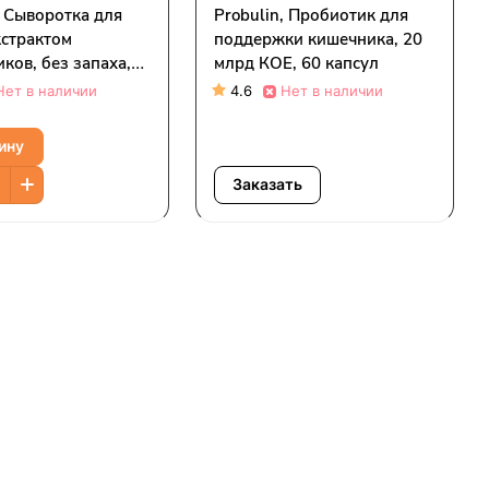
, Сыворотка для
Probulin, Пробиотик для
кстрактом
поддержки кишечника, 20
ков, без запаха,
млрд КОЕ, 60 капсул
(1,01 жидк. Унции)
Нет в наличии
4.6
Нет в наличии
ину
Заказать