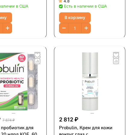
 20 млрд, 30
4.8
 наличии в США
Есть в наличии в США
20 млрд КОЕ в 1
ину
В корзину
₽
2 812 ₽
7 874 ₽
, пробиотик для
Probulin, Крем для кожи
 20 млрд КОЕ, 60
вокруг глаз с