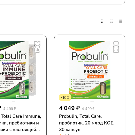
-10%
₽
4 049 ₽
4 499 ₽
4 499 ₽
, Total Care Immune,
Probulin, Total Care,
ики, пребиотики и
пробиотик, 20 млрд КОЕ,
ики с настоящей
30 капсул