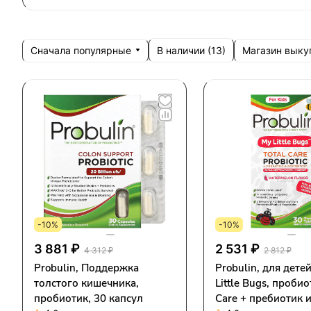
Сначала популярные
Магазин выку
В наличии (
13
)
-10%
-10%
3 881 ₽
2 531 ₽
4 312 ₽
2 812 ₽
Probulin, Поддержка
Probulin, для дете
толстого кишечника,
Little Bugs, пробио
пробиотик, 30 капсул
Care + пребиотик 