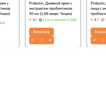
рем с
Probulin, Дневной крем с
Probulin
тиков,
экстрактом пробиотиков,
лица с э
Унции)
50 мл (1,69 жидк. Унции)
пробиоти
29,9 мл 
4.1
Есть в наличии в США
4.7
США
В корзину
В корз