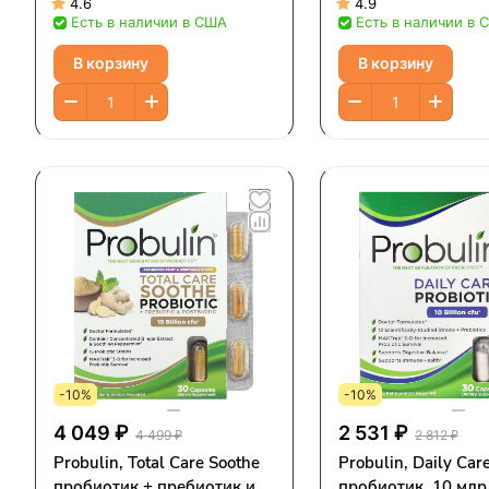
постбиотик, арбуз,
4.6
4.9
Есть в наличии в США
Есть в наличии в 
жевательных табл
В корзину
В корзину
-10%
-10%
4 049 ₽
2 531 ₽
4 499 ₽
2 812 ₽
Probulin, Total Care Soothe
Probulin, Daily Care
пробиотик + пребиотик и
пробиотик, 10 млр