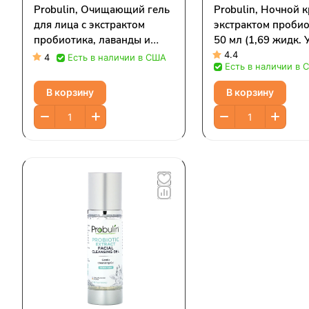
Probulin, Очищающий гель
Probulin, Ночной к
для лица с экстрактом
экстрактом пробио
пробиотика, лаванды и
50 мл (1,69 жидк. 
цитрусовых, 100 мл (3,38
4.4
4
Есть в наличии в США
Есть в наличии в 
жидк. унц.)
В корзину
В корзину