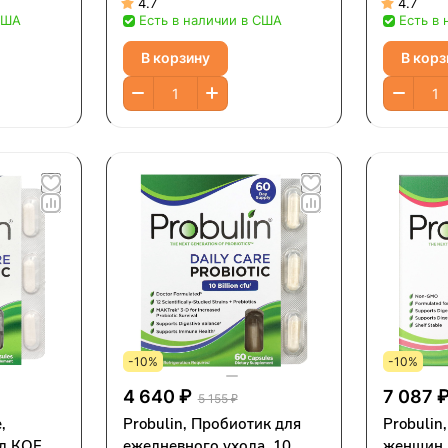
 30
системы, 20 млрд КОЕ, 30
бузиной,
4.7
4.7
США
Есть в наличии в США
Есть в
еток
капсул
капсул (
капсуле)
В корзину
В корз
-10%
-10%
4 640 ₽
7 087 
5 155 ₽
,
Probulin, Пробиотик для
Probulin
д КОЕ,
ежедневного ухода, 10
женщин,