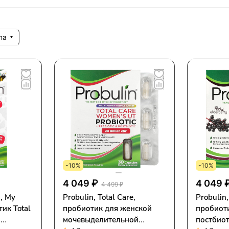
па
-10%
-10%
4 049 ₽
4 049 
4 499 ₽
й, My
Probulin, Total Care,
Probulin
тик Total
пробиотик для женской
пробиот
и
мочевыделительной
постбиот