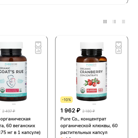
-10%
₽
1 962 ₽
2 497 ₽
2 180 ₽
, органическая
Pure Co., концентрат
та, 60 веганских
органической клюквы, 60
375 мг в 1 капсуле)
растительных капсул