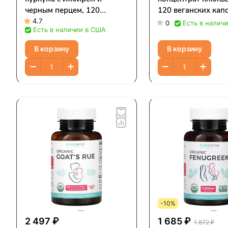
черным перцем, 120
120 веганских кап
веганских капсул
4.7
0
Есть в налич
Есть в наличии в США
В корзину
В корзину
-10%
2 497 ₽
1 685 ₽
1 872 ₽