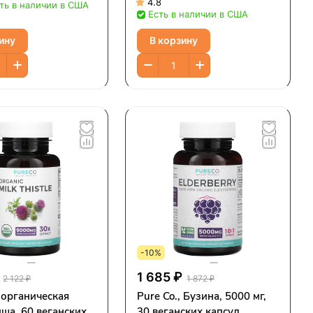
4.8
ть в наличии в США
Есть в наличии в США
ину
В корзину
-10%
1 685 ₽
2 122 ₽
1 872 ₽
, органическая
Pure Co., Бузина, 5000 мг,
ша, 60 веганских
30 веганских капсул