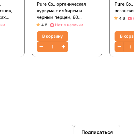
,
Pure Co., органическая
Pure Co.,
итник,
куркума с имбирем и
вегански
ких
черным перцем, 60
4.6
 капсуле)
растительных капсул
чии
4.8
Нет в наличии
ганской
В корзину
В корз
Подписаться