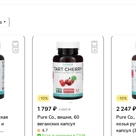
а
-10%
-10%
1 797 ₽
2 247 
1 997 ₽
ская
Pure Co., вишня, 60
Pure Co.
 и
веганских капсул
козья ру
капсул (
4.7
Есть в наличии в США