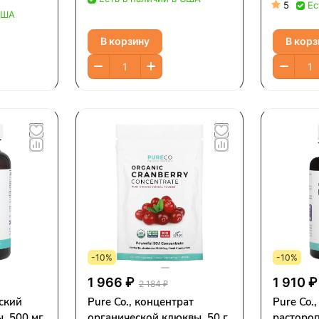
5
Ес
США
В корзину
В корз
-10%
-10%
1 966 ₽
1 910 ₽
2 184 ₽
еский
Pure Co., концентрат
Pure Co.
, 500 мг,
органической клюквы, 50 г
растороп