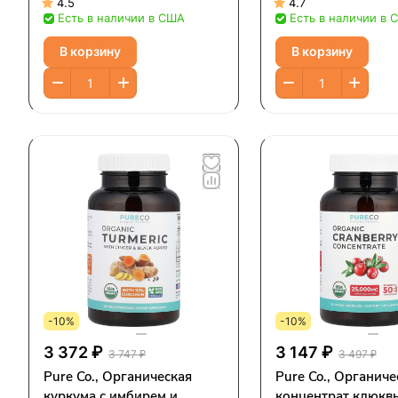
капсул
веганских капсул
4.5
4.7
Есть в наличии в США
Есть в наличии в 
В корзину
В корзину
-10%
-10%
3 372 ₽
3 147 ₽
3 747 ₽
3 497 ₽
Pure Co., Органическая
Pure Co., Органич
куркума с имбирем и
концентрат клюквы