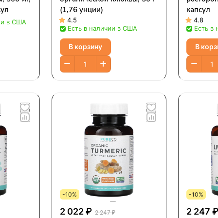
сул
(1,76 унции)
капсул
4.5
4.8
ии в США
Есть в наличии в США
Есть в
В корзину
В корз
-10%
-10%
2 022 ₽
2 247 
2 247 ₽