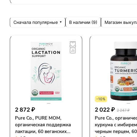
Сначала популярные
Магазин выкуп
В наличии (
9
)
-10%
2 872 ₽
2 022 ₽
2 247 ₽
Pure Co., PURE MOM,
Pure Co., органиче
органическая поддержка
куркума с имбирем
лактации, 60 веганских
черным перцем, 60