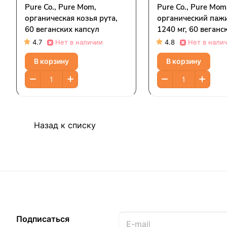
Pure Co., Pure Mom,
Pure Co., Pure Mom
органическая козья рута,
органический паж
60 веганских капсул
1240 мг, 60 веганс
капсул (620 мг в 1
4.7
Нет в наличии
4.8
Нет в нали
(620 мг в одной ве
В корзину
В корзину
капсуле)
Назад к списку
Подписаться