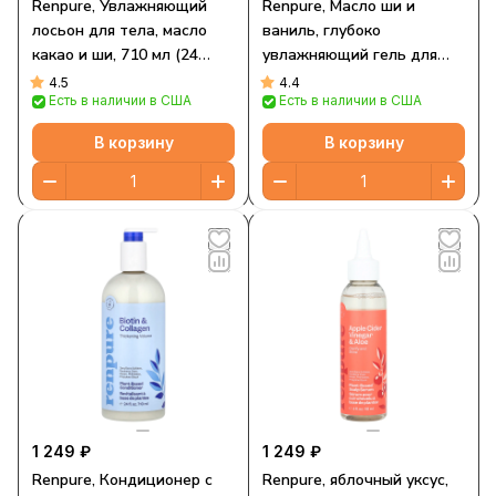
Renpure, Увлажняющий
Renpure, Масло ши и
лосьон для тела, масло
ваниль, глубоко
какао и ши, 710 мл (24
увлажняющий гель для
жидк. Унции)
душа, 710 мл (24 жидк.
4.5
4.4
Есть в наличии в США
Есть в наличии в США
Унции)
В корзину
В корзину
1 249 ₽
1 249 ₽
Renpure, Кондиционер с
Renpure, яблочный уксус,