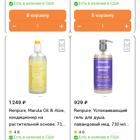
Есть в наличии в США
Есть в наличии в США
жидк. Унции)
В корзину
В корзину
1 249 ₽
929 ₽
Renpure, Marula Oil & Aloe,
Renpure, Успокаивающий
кондиционер на
гель для душа,
растительной основе, 710
лавандовый мед, 710 мл
мл (24 жидк. Унции)
(24 жидк. Унции)
4.6
4.6
Есть в наличии в США
Есть в наличии в США