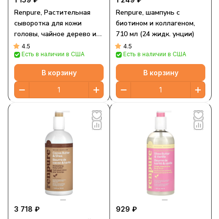
Renpure, Растительная
Renpure, шампунь с
сыворотка для кожи
биотином и коллагеном,
головы, чайное дерево и
710 мл (24 жидк. унции)
розмарин, 118 мл (4 жидк.
4.5
4.5
Есть в наличии в США
Есть в наличии в США
Унции)
В корзину
В корзину
3 718 ₽
929 ₽