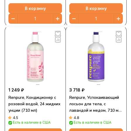
В корзину
В корзину
1 249 ₽
3 718 ₽
Renpure, Кондиционер с
Renpure, Успокаивающий
розовой водой, 24 жидких
лосьон для тела, с
унции (710 мл)
лавандой и медом, 710 мл
(24 жидк. Унции)
4.5
4.8
Есть в наличии в США
Есть в наличии в США