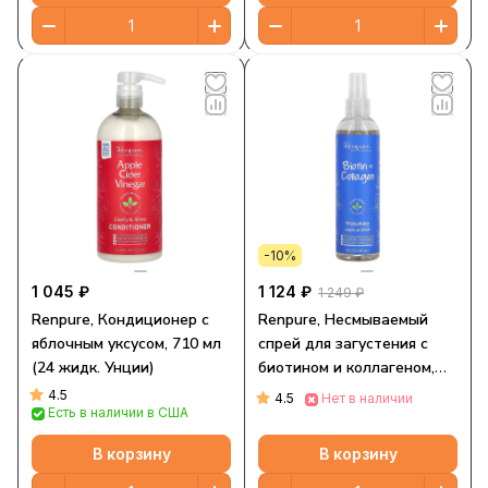
-10%
1 045 ₽
1 124 ₽
1 249 ₽
Renpure, Кондиционер с
Renpure, Несмываемый
яблочным уксусом, 710 мл
спрей для загустения с
(24 жидк. Унции)
биотином и коллагеном,
236 мл (8 жидк. Унций)
4.5
4.5
Нет в наличии
Есть в наличии в США
В корзину
В корзину