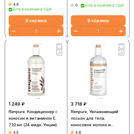
4.6
0
Есть в наличии в США
Есть в наличии в США
В корзину
В корзину
1 249 ₽
3 718 ₽
Renpure, Кондиционер с
Renpure, Увлажняющий
кокосом и витамином E,
лосьон для тела,
710 мл (24 жидк. Унции)
кокосовое молоко и
витамин E, 710 мл (24
4.5
4.8