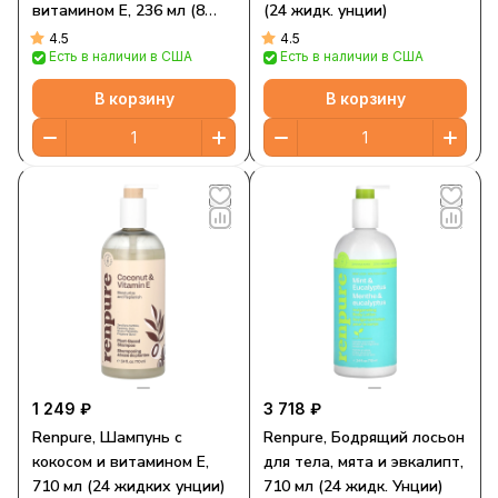
витамином E, 236 мл (8
(24 жидк. унции)
жидк. Унций)
4.5
4.5
Есть в наличии в США
Есть в наличии в США
В корзину
В корзину
1 249 ₽
3 718 ₽
Renpure, Шампунь с
Renpure, Бодрящий лосьон
кокосом и витамином Е,
для тела, мята и эвкалипт,
710 мл (24 жидких унции)
710 мл (24 жидк. Унции)