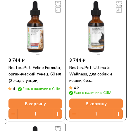
3 744 ₽
3 744 ₽
RestoraPet, Feline Formula,
RestoraPet, Ultimate
органический тунец, 60 мл
Wellness, для собак и
(2 жидк. унции)
кошек, без
ароматизаторов, 60 мл (2
4.2
4
Есть в наличии в США
Есть в наличии в США
жидк. унции)
В корзину
В корзину