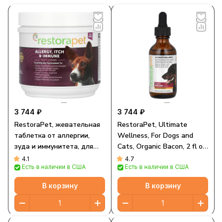
3 744 ₽
3 744 ₽
RestoraPet, жевательная
RestoraPet, Ultimate
таблетка от аллергии,
Wellness, For Dogs and
зуда и иммунитета, для
Cats, Organic Bacon, 2 fl oz
собак всех возрастов, 60
(60 ml)
4.1
4.7
Есть в наличии в США
Есть в наличии в США
жевательных таблеток,
180 г (6 унций)
В корзину
В корзину