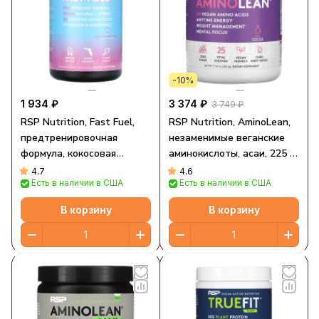
-10%
1 934 ₽
3 374 ₽
3 749 ₽
RSP Nutrition, Fast Fuel,
RSP Nutrition, AminoLean,
предтренировочная
незаменимые веганские
формула, кокосовая
аминокислоты, асаи, 225 г
колада Miami Vice, 330 г
(7,94 унции)
4.7
4.6
Есть в наличии в США
Есть в наличии в США
(11,64 унции)
В корзину
В корзину