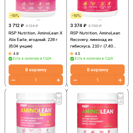
-10%
-10%
3 712 ₽
3 374 ₽
4 124 ₽
3 749 ₽
RSP Nutrition, AminoLean X
RSP Nutrition, AminoLean
Alix Earle, ягодный, 228 г
Recovery, лимонад из
(8,04 унции)
гибискуса, 210 г (7,40
унции)
4.8
4.5
Есть в наличии в США
Есть в наличии в США
В корзину
В корзину