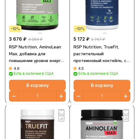
-10%
-10%
3 676 ₽
5 172 ₽
4 084 ₽
5 747 ₽
RSP Nutrition, AminoLean
RSP Nutrition, TrueFit,
Max, добавка для
растительный
повышения уровня энергии
протеиновый коктейль, со
перед тренировкой,
вкусом ванили, 748 г (1,65
4.6
4.5
Есть в наличии в США
Есть в наличии в США
ананас, 290 г (10,21 унции)
фунта)
В корзину
В корзину