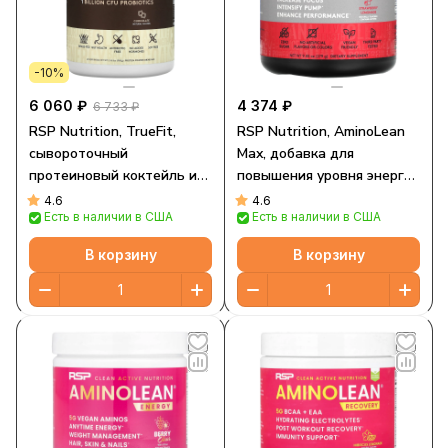
-10%
6 060 ₽
4 374 ₽
6 733 ₽
RSP Nutrition, TrueFit,
RSP Nutrition, AminoLean
сывороточный
Max, добавка для
протеиновый коктейль из
повышения уровня энергии
экологически чистых
перед тренировкой,
4.6
4.6
Есть в наличии в США
Есть в наличии в США
ингредиентов, шоколад,
клубничный лимонад, 279 г
940 г (2 фунта)
(9,85 унции)
В корзину
В корзину