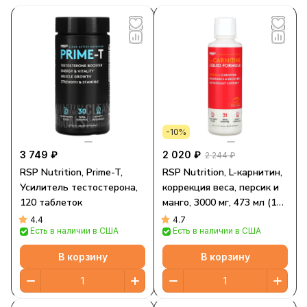
-10%
3 749 ₽
2 020 ₽
2 244 ₽
RSP Nutrition, Prime-T,
RSP Nutrition, L-карнитин,
Усилитель тестостерона,
коррекция веса, персик и
120 таблеток
манго, 3000 мг, 473 мл (16
жидк. унций)
4.4
4.7
Есть в наличии в США
Есть в наличии в США
В корзину
В корзину