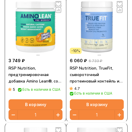
-10%
3 749 ₽
6 060 ₽
6 733 ₽
RSP Nutrition,
RSP Nutrition, TrueFit,
предтренировочная
сывороточный
добавка Amino Lean®, со
протеиновый коктейль из
вкусом персика, 180 г (6,35
экологически чистых
4.7
5
Есть в наличии в США
Есть в наличии в США
унции)
ингредиентов, ваниль, 940
г (2 фунта)
В корзину
В корзину