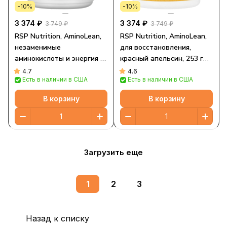
-10%
-10%
3 374 ₽
3 374 ₽
3 749 ₽
3 749 ₽
RSP Nutrition, AminoLean,
RSP Nutrition, AminoLean,
незаменимые
для восстановления,
аминокислоты и энергия в
красный апельсин, 253 г
любое время, ежевика и
(8,91 унции)
4.7
4.6
Есть в наличии в США
Есть в наличии в США
гранат, 270 г (9,52 унции)
В корзину
В корзину
Загрузить еще
1
2
3
Назад к списку