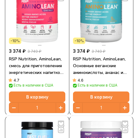
-10%
-10%
3 374 ₽
3 374 ₽
3 749 ₽
3 749 ₽
RSP Nutrition, AminoLean,
RSP Nutrition, AminoLean,
смесь для приготовления
Основные веганские
энергетических напитков,
аминокислоты, ананас и
фруктовый пунш, 270 г
кокос, 7,94 унции (225 г)
4.7
4.6
Есть в наличии в США
Есть в наличии в США
(9,52 унции)
В корзину
В корзину