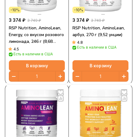
-10%
-10%
3 374 ₽
3 374 ₽
3 749 ₽
3 749 ₽
RSP Nutrition, AminoLean,
RSP Nutrition, AminoLean,
Energy, со вкусом розового
арбуз, 270 г (9,52 унции)
лимонада, 246 г (8,68
4.8
Есть в наличии в США
унции)
4.5
Есть в наличии в США
В корзину
В корзину