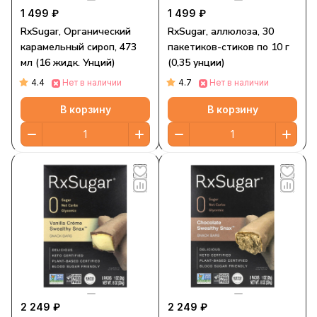
1 499 ₽
1 499 ₽
RxSugar, Органический
RxSugar, аллюлоза, 30
карамельный сироп, 473
пакетиков-стиков по 10 г
мл (16 жидк. Унций)
(0,35 унции)
4.4
4.7
Нет в наличии
Нет в наличии
В корзину
В корзину
2 249 ₽
2 249 ₽