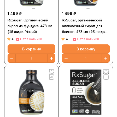
1 499 ₽
1 499 ₽
RxSugar, Органический
RxSugar, органический
сироп из фундука, 473 мл
аллюлозный сироп для
(16 жидк. Унций)
блинов, 473 мл (16 жидк.
унций)
4
4.5
Нет в наличии
Нет в наличии
В корзину
В корзину