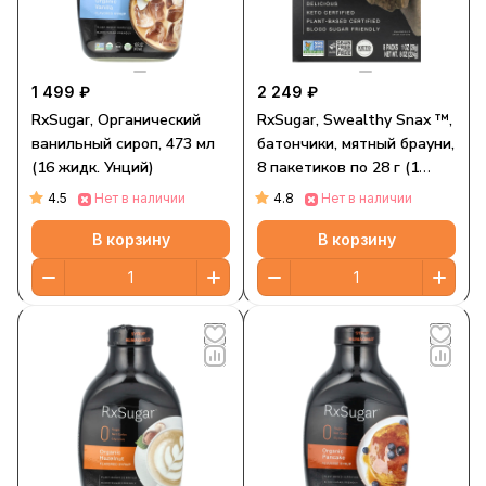
1 499 ₽
2 249 ₽
RxSugar, Органический
RxSugar, Swealthy Snax ™,
ванильный сироп, 473 мл
батончики, мятный брауни,
(16 жидк. Унций)
8 пакетиков по 28 г (1
унция)
4.5
4.8
Нет в наличии
Нет в наличии
В корзину
В корзину