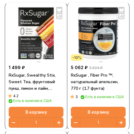
-10%
1 499 ₽
5 062 ₽
5 624 ₽
RxSugar, Swealthy Stix,
RxSugar , Fiber Pro ™,
Sweet Tea, фруктовый
натуральный апельсин,
пунш, лимон и лайм,
770 г (1,7 фунта)
апельсин, малина, 30
4.2
3
Есть в наличии в США
Есть в наличии в США
пакетиков по 10 г (0,35
унции)
В корзину
В корзину