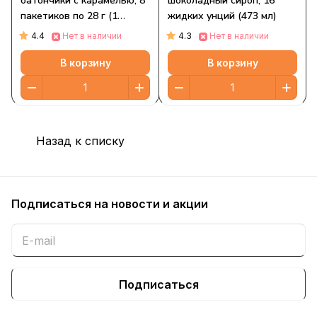
батончики с карамелью, 8
шоколадный сироп, 16
пакетиков по 28 г (1
жидких унций (473 мл)
унция)
4.4
4.3
Нет в наличии
Нет в наличии
В корзину
В корзину
Назад к списку
Подписаться
на новости и акции
Подписаться