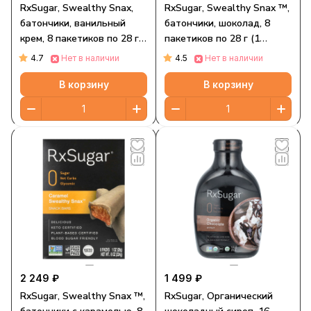
RxSugar, Swealthy Snax,
RxSugar, Swealthy Snax ™,
батончики, ванильный
батончики, шоколад, 8
крем, 8 пакетиков по 28 г
пакетиков по 28 г (1
(1 унция)
унция)
4.7
4.5
Нет в наличии
Нет в наличии
В корзину
В корзину
2 249 ₽
1 499 ₽
RxSugar, Swealthy Snax ™,
RxSugar, Органический