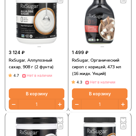
3 124 ₽
1 499 ₽
RxSugar, Аллулозный
RxSugar, Органический
сахар, 908 г (2 фунта)
сироп с корицей, 473 мл
(16 жидк. Унций)
4.7
Нет в наличии
4.3
Нет в наличии
В корзину
В корзину