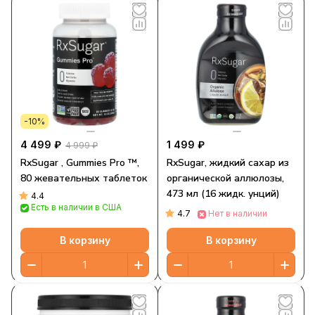
-10%
4 499 ₽
1 499 ₽
4 999 ₽
RxSugar , Gummies Pro ™,
RxSugar, жидкий сахар из
80 жевательных таблеток
органической аллюлозы,
473 мл (16 жидк. унций)
4.4
Есть в наличии в США
4.7
Нет в наличии
В корзину
В корзину