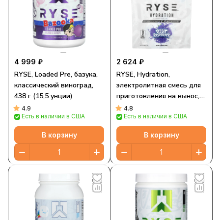
4 999 ₽
2 624 ₽
RYSE, Loaded Pre, базука,
RYSE, Hydration,
классический виноград,
электролитная смесь для
438 г (15,5 унции)
приготовления на вынос,
голубая малина, 16 стиков
4.9
4.8
Есть в наличии в США
Есть в наличии в США
по 6,5 г (0,23 унции)
В корзину
В корзину