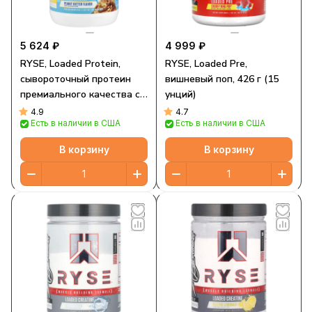
5 624 ₽
4 999 ₽
RYSE, Loaded Protein,
RYSE, Loaded Pre,
сывороточный протеин
вишневый поп, 426 г (15
премиального качества с
унций)
MCT, арахисовая паста
4.9
4.7
Есть в наличии в США
Есть в наличии в США
Skippy®, 1077 г (2,4 фунта)
В корзину
В корзину