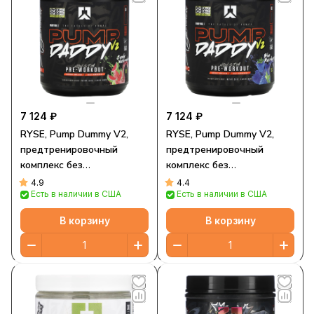
7 124 ₽
7 124 ₽
RYSE, Pump Dummy V2,
RYSE, Pump Dummy V2,
предтренировочный
предтренировочный
комплекс без
комплекс без
стимуляторов, со вкусом
стимуляторов, со вкусом
4.9
4.4
Есть в наличии в США
Есть в наличии в США
арбуза, 652 г (1,44 фунта)
голубой малины, 652 г
(1,44 фунта)
В корзину
В корзину