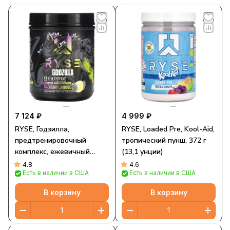
7 124 ₽
4 999 ₽
RYSE, Годзилла,
RYSE, Loaded Pre, Kool-Aid,
предтренировочный
тропический пунш, 372 г
комплекс, ежевичный
(13,1 унции)
лимонад, 732 г (1,6 фунта)
4.8
4.6
Есть в наличии в США
Есть в наличии в США
В корзину
В корзину