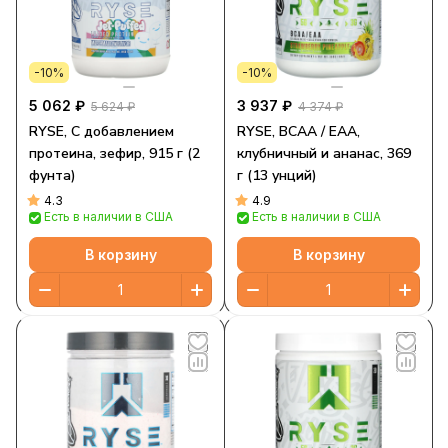
-10%
-10%
5 062 ₽
3 937 ₽
5 624 ₽
4 374 ₽
RYSE, С добавлением
RYSE, BCAA / EAA,
протеина, зефир, 915 г (2
клубничный и ананас, 369
фунта)
г (13 унций)
4.3
4.9
Есть в наличии в США
Есть в наличии в США
В корзину
В корзину