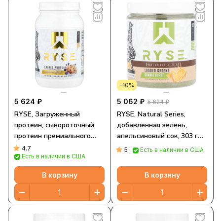
-10%
5 624 ₽
5 062 ₽
5 624 ₽
RYSE, Загруженный
RYSE, Natural Series,
протеин, сывороточный
добавленная зелень,
протеин премиального
апельсиновый сок, 303 г
качества со
(10,7 унции)
4.7
5
Есть в наличии в США
Есть в наличии в США
среднецепочечными
триглицеридами, голубика,
В корзину
В корзину
942 г (2,1 фунта)