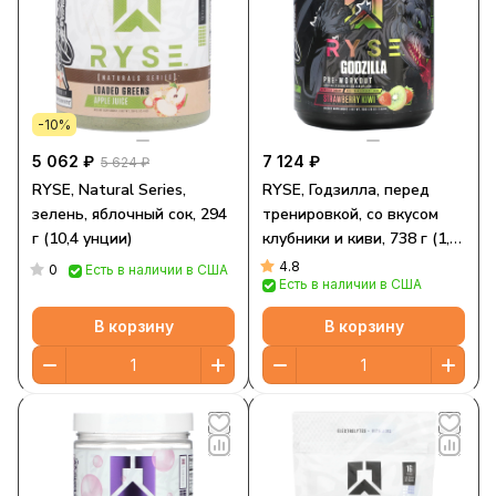
-10%
5 062 ₽
7 124 ₽
5 624 ₽
RYSE, Natural Series,
RYSE, Годзилла, перед
зелень, яблочный сок, 294
тренировкой, со вкусом
г (10,4 унции)
клубники и киви, 738 г (1,6
фунта)
4.8
0
Есть в наличии в США
Есть в наличии в США
В корзину
В корзину