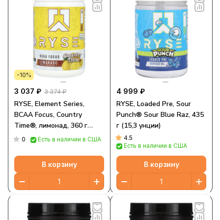
-10%
3 037 ₽
4 999 ₽
3 374 ₽
RYSE, Element Series,
RYSE, Loaded Pre, Sour
BCAA Focus, Country
Punch® Sour Blue Raz, 435
Time®, лимонад, 360 г
г (15,3 унции)
(12,7 унции)
4.5
0
Есть в наличии в США
Есть в наличии в США
В корзину
В корзину