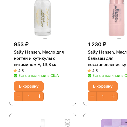
953 ₽
1 230 ₽
Sally Hansen, Масло для
Sally Hansen, Мас
ногтей и кутикулы с
бальзам для
витамином E, 13,3 мл
восстановления ку
6 г (0,21 унции)
4.5
4.5
Есть в наличии в США
Есть в наличии в 
В корзину
В корзину