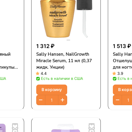
1 312 ₽
1 513 ₽
ляный
Sally Hansen, NailGrowth
Sally Ha
Miracle Serum, 11 мл (0,37
Отшелуш
тикулы,
жидк. Унции)
для ногт
(0,27 жи
4.4
3.9
США
Есть в наличии в США
Есть в
В корзину
В корз