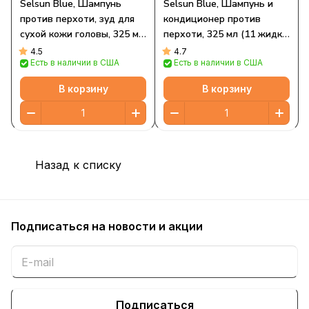
Selsun Blue, Шампунь
Selsun Blue, Шампунь и
против перхоти, зуд для
кондиционер против
сухой кожи головы, 325 мл
перхоти, 325 мл (11 жидк.
(11 жидк. Унций)
Унций)
4.5
4.7
Есть в наличии в США
Есть в наличии в США
В корзину
В корзину
Назад к списку
Подписаться
на новости и акции
Подписаться