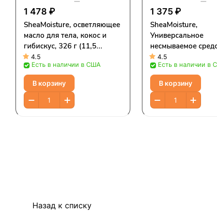
1 478 ₽
1 375 ₽
SheaMoisture, осветляющее
SheaMoisture,
масло для тела, кокос и
Универсальное
гибискус, 326 г (11,5
несмываемое средс
унции)
увлажнения и
4.5
4.5
Есть в наличии в США
Есть в наличии в 
восстановления, м
манука и йогурт, 2
В корзину
В корзину
жидк. Унций)
Назад к списку