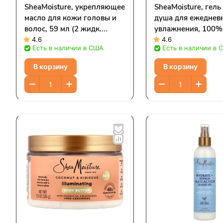
SheaMoisture, укрепляющее
SheaMoisture, гель
масло для кожи головы и
душа для ежеднев
волос, 59 мл (2 жидк.
увлажнения, 100%
унции)
кокосовое масло п
4.6
4.6
Есть в наличии в США
Есть в наличии в 
отжима, 532 мл (1
унций)
В корзину
В корзину