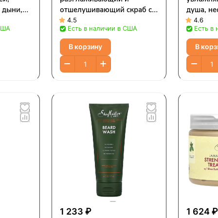
 дыни,
отшелушивающий скраб с
душа, н
ций)
маслом ши, мед манука и
масло ши
4.5
4.6
США
Есть в наличии в США
Есть в
овсянка, 340 г (12 унций)
унций)
В корзину
В корз
1 233 ₽
1 624 