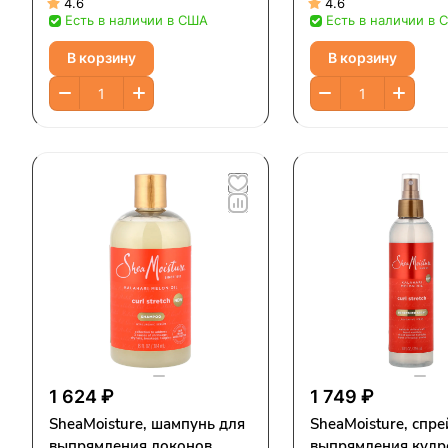
восстанавливающий
увлажнения, для о
4.6
4.6
Есть в наличии в США
Есть в наличии в 
протеиновый комплекс,
сухой кожи, для
237 мл (8 жидк. Унций)
поврежденных вол
В корзину
В корзину
мл (13 жидк. Унци
1 624 ₽
1 749 ₽
SheaMoisture, шампунь для
SheaMoisture, спре
выпрямления локонов,
выпрямления кудр