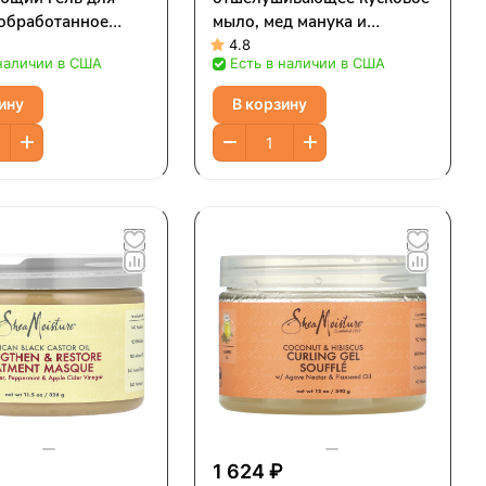
еобработанное
мыло, мед манука и
, 532 мл (18 жидк.
овсянка, 227 г (8 унций)
4.8
 наличии в США
Есть в наличии в США
ину
В корзину
₽
1 624 ₽