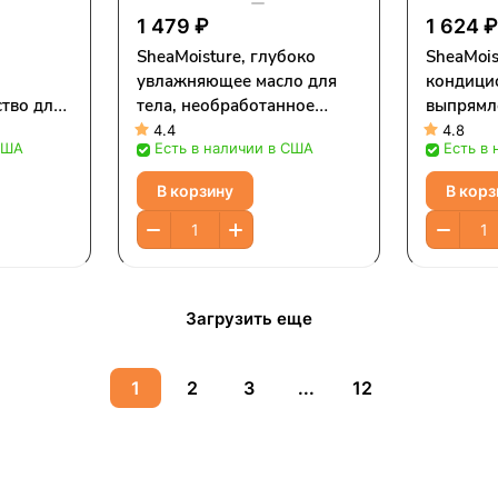
1 479 ₽
1 624 
SheaMoisture, глубоко
SheaMois
увлажняющее масло для
кондици
тво для
тела, необработанное
выпрямл
масло ши, 326 г (11,5
масло ка
4.4
4.8
США
Есть в наличии в США
Есть в
ед
унции)
384 мл (
37 мл (8
В корзину
В корз
Загрузить еще
1
2
3
...
12