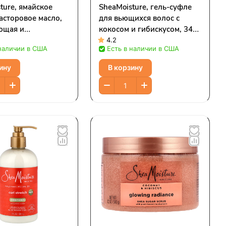
ture, ямайское
SheaMoisture, гель-суфле
асторовое масло,
для вьющихся волос с
ющая и
кокосом и гибискусом, 340
авливающая маска,
г (12 унций)
4.2
 наличии в США
Есть в наличии в США
12 унции)
ину
В корзину