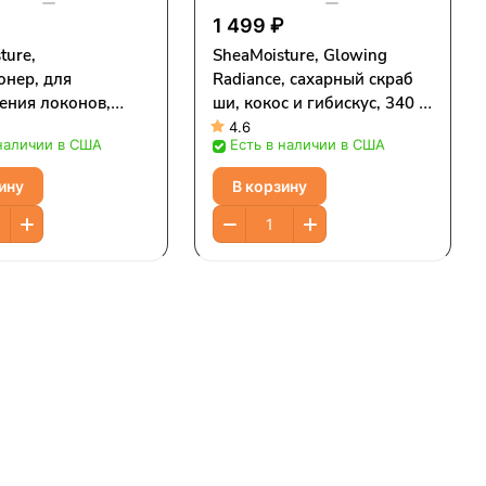
₽
1 499 ₽
ture,
SheaMoisture, Glowing
онер, для
Radiance, сахарный скраб
ения локонов,
ши, кокос и гибискус, 340 г
лахарской дыни,
(12 унций)
4.6
 наличии в США
Есть в наличии в США
13 жидк. унций)
ину
В корзину