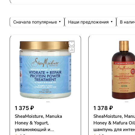
Сначала популярные
Наши предложения
В налич
1 375 ₽
1 378 ₽
SheaMoisture, Manuka
SheaMoisture, Man
Honey & Yogurt,
Honey & Mafura Oil
увлажняющий и
шампунь для инте