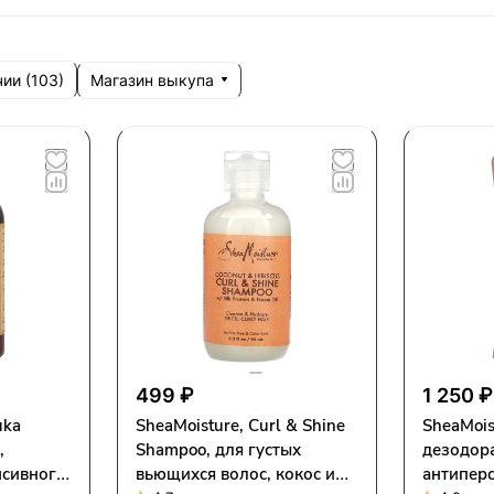
Магазин выкупа
ии (
103
)
499 ₽
1 250 ₽
uka
SheaMoisture, Curl & Shine
SheaMois
,
Shampoo, для густых
дезодор
нсивного
вьющихся волос, кокос и
антиперс