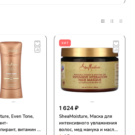
ХИТ
1 624 ₽
ture, Even Tone,
SheaMoisture, Маска для
ант-
интенсивного увлажнения
пирант, витамин C
волос, мед манука и масло