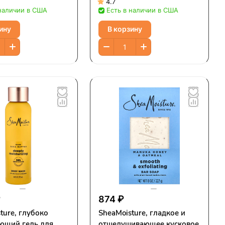
амид, 74 г (2,6
мафуры, 326 г (11,5 унции)
4.7
 наличии в США
Есть в наличии в США
ину
В корзину
₽
874 ₽
ture, глубоко
SheaMoisture, гладкое и
ющий гель для
отшелушивающее кусковое