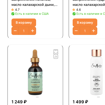
масло калахарской дыни,
масло калахарской
384 мл (13 жидк. унций)
236 мл (8 жидк. ун
4.7
4.6
Есть в наличии в США
Есть в наличии в 
В корзину
В корзину
1 249 ₽
1 499 ₽