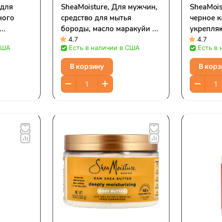
 для
SheaMoisture, Для мужчин,
SheaMois
ного
средство для мытья
черное к
бороды, масло маракуйи и
укрепля
ервого
масло ши, 177 мл (6 жидк.
восстан
4.7
4.7
США
Есть в наличии в США
Есть в
8 жидк.
Унций)
340 мл (
В корзину
В корз