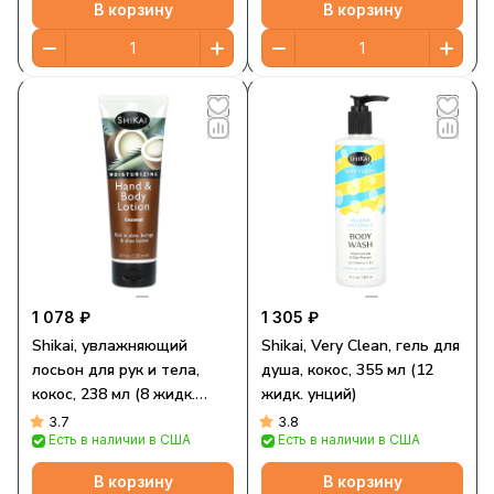
В корзину
В корзину
1 078 ₽
1 305 ₽
Shikai, увлажняющий
Shikai, Very Clean, гель для
лосьон для рук и тела,
душа, кокос, 355 мл (12
кокос, 238 мл (8 жидк.
жидк. унций)
унций)
3.7
3.8
Есть в наличии в США
Есть в наличии в США
В корзину
В корзину