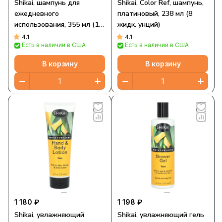
Shikai, шампунь для
Shikai, Color Ref, шампунь,
ежедневного
платиновый, 238 мл (8
использования, 355 мл (12
жидк. унций)
жидк. унций)
4.1
4.1
Есть в наличии в США
Есть в наличии в США
В корзину
В корзину
1 180 ₽
1 198 ₽
Shikai, увлажняющий
Shikai, увлажняющий гель