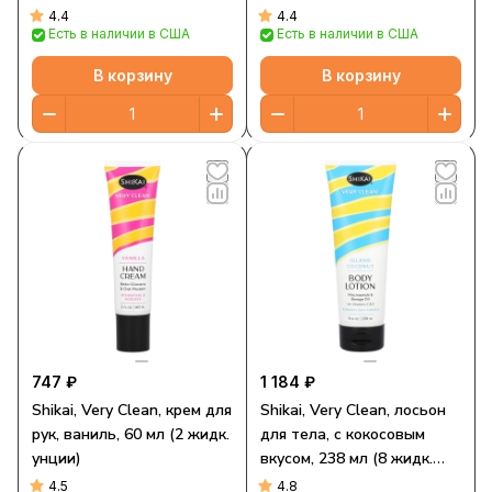
мл (8 жидк. унций)
4.4
4.4
Есть в наличии в США
Есть в наличии в США
В корзину
В корзину
747 ₽
1 184 ₽
Shikai, Very Clean, крем для
Shikai, Very Clean, лосьон
рук, ваниль, 60 мл (2 жидк.
для тела, с кокосовым
унции)
вкусом, 238 мл (8 жидк.
унций)
4.5
4.8