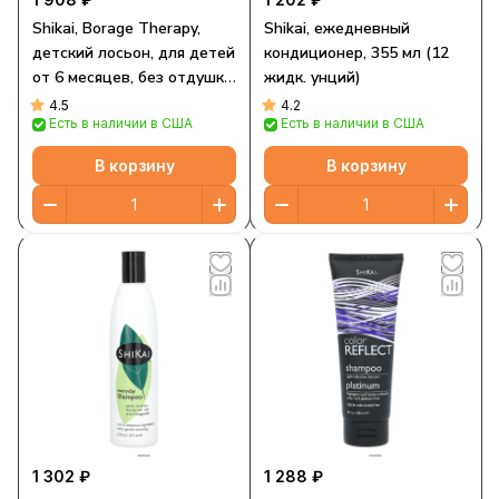
Shikai, Borage Therapy,
Shikai, ежедневный
детский лосьон, для детей
кондиционер, 355 мл (12
от 6 месяцев, без отдушки,
жидк. унций)
238 мл (8 жидк. унций)
4.5
4.2
Есть в наличии в США
Есть в наличии в США
В корзину
В корзину
1 302 ₽
1 288 ₽