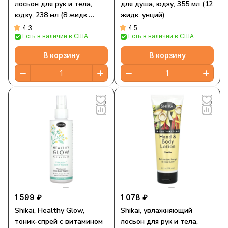
лосьон для рук и тела,
для душа, юдзу, 355 мл (12
юдзу, 238 мл (8 жидк.
жидк. унций)
унций)
4.3
4.5
Есть в наличии в США
Есть в наличии в США
В корзину
В корзину
1 599 ₽
1 078 ₽
Shikai, Healthy Glow,
Shikai, увлажняющий
тоник-спрей с витамином
лосьон для рук и тела,