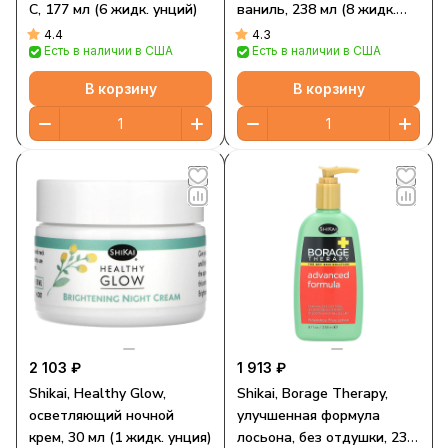
С, 177 мл (6 жидк. унций)
ваниль, 238 мл (8 жидк.
унций)
4.4
4.3
Есть в наличии в США
Есть в наличии в США
В корзину
В корзину
2 103 ₽
1 913 ₽
Shikai, Healthy Glow,
Shikai, Borage Therapy,
осветляющий ночной
улучшенная формула
крем, 30 мл (1 жидк. унция)
лосьона, без отдушки, 238