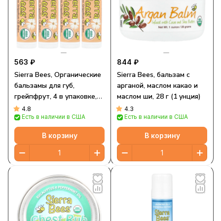
563 ₽
844 ₽
Sierra Bees, Органические
Sierra Bees, бальзам с
бальзамы для губ,
арганой, маслом какао и
грейпфрут, 4 в упаковке,
маслом ши, 28 г (1 унция)
4,25 г каждый
4.8
4.3
Есть в наличии в США
Есть в наличии в США
В корзину
В корзину