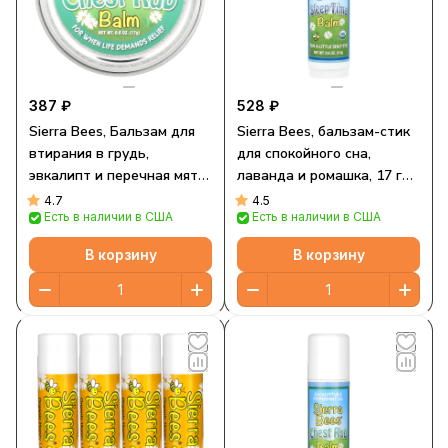
387 ₽
528 ₽
Sierra Bees, Бальзам для
Sierra Bees, бальзам-стик
втирания в грудь,
для спокойного сна,
эвкалипт и перечная мята,
лаванда и ромашка, 17 г
17 г (0,6 унции)
(0,6 унции)
4.7
4.5
Есть в наличии в США
Есть в наличии в США
В корзину
В корзину