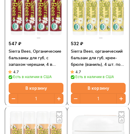
547 ₽
532 ₽
Sierra Bees, Органические
Sierra Bees, органический
бальзамы для губ, с
бальзам для губ, крем-
запахом черешни, 4 в
брюле (ваниль), 4 шт. по
упаковке, 4,25 г (15 унций)
4,25 г (0,15 унции) в
4.7
4.7
Есть в наличии в США
Есть в наличии в США
каждый
упаковке
В корзину
В корзину