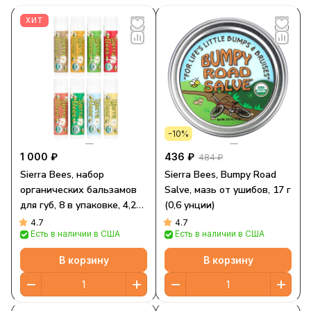
ХИТ
-10%
1 000 ₽
436 ₽
484 ₽
Sierra Bees, набор
Sierra Bees, Bumpy Road
органических бальзамов
Salve, мазь от ушибов, 17 г
для губ, 8 в упаковке, 4,25
(0,6 унции)
г (15 унций) каждый
4.7
4.7
Есть в наличии в США
Есть в наличии в США
В корзину
В корзину