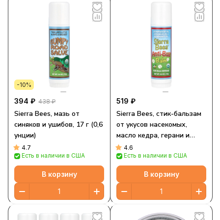
-10%
394 ₽
519 ₽
438 ₽
Sierra Bees, мазь от
Sierra Bees, стик-бальзам
синяков и ушибов, 17 г (0,6
от укусов насекомых,
унции)
масло кедра, герани и
розмарина, 17 г (0,6 унции)
4.7
4.6
Есть в наличии в США
Есть в наличии в США
В корзину
В корзину