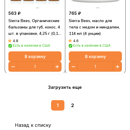
563 ₽
765 ₽
Sierra Bees, Органические
Sierra Bees, масло для
бальзамы для губ, кокос, 4
тела с медом и миндалем,
шт. в упаковке, 4,25 г (0,15
114 мл (4 унции)
унции) каждый
4.8
4.6
Есть в наличии в США
Есть в наличии в США
В корзину
В корзину
Загрузить еще
1
2
Назад к списку