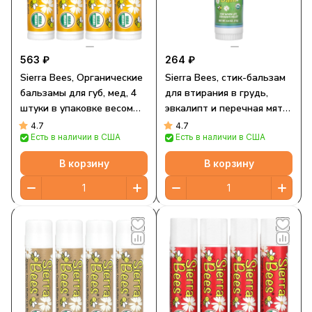
563 ₽
264 ₽
Sierra Bees, Органические
Sierra Bees, стик-бальзам
бальзамы для губ, мед, 4
для втирания в грудь,
штуки в упаковке весом
эвкалипт и перечная мята,
0,15 унции (4,25 г) каждая
17 г (0,6 унции)
4.7
4.7
Есть в наличии в США
Есть в наличии в США
В корзину
В корзину