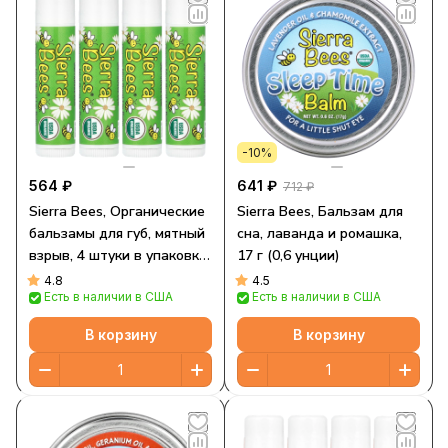
-10%
564 ₽
641 ₽
712 ₽
Sierra Bees, Органические
Sierra Bees, Бальзам для
бальзамы для губ, мятный
сна, лаванда и ромашка,
взрыв, 4 штуки в упаковке
17 г (0,6 унции)
весом 0,15 унции (4,25 г)
4.8
4.5
Есть в наличии в США
Есть в наличии в США
каждая
В корзину
В корзину