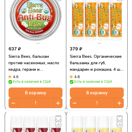
637 ₽
379 ₽
Sierra Bees, бальзам
Sierra Bees, Органические
против насекомых, масло
бальзамы для губ,
кедра, герани и
мандарин и ромашка, 4 шт.
розмарина, 17 г (0,6 унции)
в упаковке, 0,15 унции
4.6
4.8
Есть в наличии в США
Есть в наличии в США
(4,25 г) каждый
В корзину
В корзину