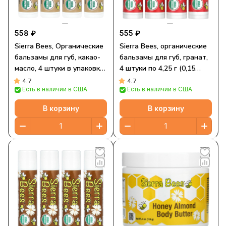
558 ₽
555 ₽
Sierra Bees, Органические
Sierra Bees, органические
бальзамы для губ, какао-
бальзамы для губ, гранат,
масло, 4 штуки в упаковке
4 штуки по 4,25 г (0,15
весом 0,15 унции (4,25 г)
унции)
4.7
4.7
Есть в наличии в США
Есть в наличии в США
каждая
В корзину
В корзину