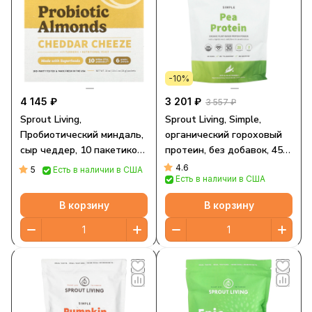
-10%
4 145 ₽
3 201 ₽
3 557 ₽
Sprout Living,
Sprout Living, Simple,
Пробиотический миндаль,
органический гороховый
сыр чеддер, 10 пакетиков
протеин, без добавок, 454
по 28 г (1 унция)
г (1 фунт)
4.6
5
Есть в наличии в США
Есть в наличии в США
В корзину
В корзину