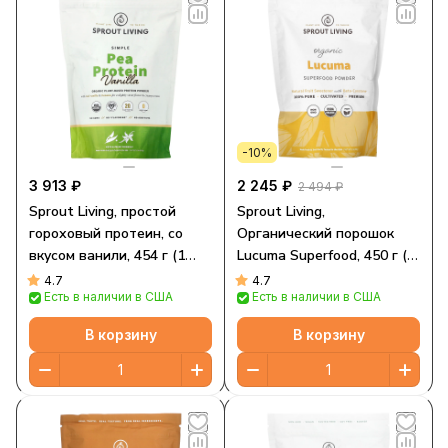
-10%
3 913 ₽
2 245 ₽
2 494 ₽
Sprout Living, простой
Sprout Living,
гороховый протеин, со
Органический порошок
вкусом ванили, 454 г (1
Lucuma Superfood, 450 г (1
фунт)
фунт)
4.7
4.7
Есть в наличии в США
Есть в наличии в США
В корзину
В корзину