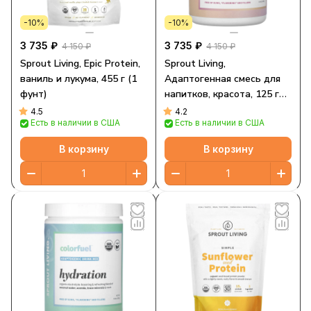
-10%
-10%
3 735 ₽
3 735 ₽
4 150 ₽
4 150 ₽
Sprout Living, Epic Protein,
Sprout Living,
ваниль и лукума, 455 г (1
Адаптогенная смесь для
фунт)
напитков, красота, 125 г
(4,4 унции)
4.5
4.2
Есть в наличии в США
Есть в наличии в США
В корзину
В корзину