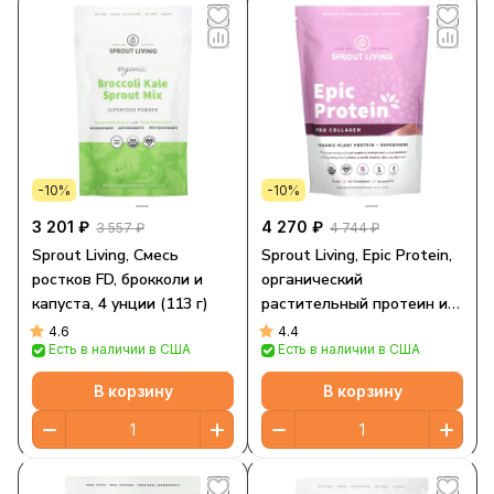
-10%
-10%
3 201 ₽
4 270 ₽
3 557 ₽
4 744 ₽
Sprout Living, Смесь
Sprout Living, Epic Protein,
ростков FD, брокколи и
органический
капуста, 4 унции (113 г)
растительный протеин и
суперпродукты,
4.6
4.4
Есть в наличии в США
Есть в наличии в США
профессиональный
коллаген, 364 г (0,8 фунта)
В корзину
В корзину