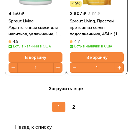
-10%
4 150 ₽
2 807 ₽
3 119 ₽
Sprout Living,
Sprout Living, Простой
Адаптогенная смесь для
протеин из семян
напитков, увлажнение, 125
подсолнечника, 454 г (1
г (4,4 унции)
фунт)
4.5
4.7
Есть в наличии в США
Есть в наличии в США
В корзину
В корзину
Загрузить еще
1
2
Назад к списку