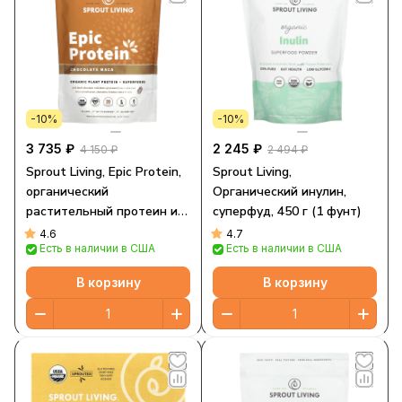
-10%
-10%
3 735 ₽
2 245 ₽
4 150 ₽
2 494 ₽
Sprout Living, Epic Protein,
Sprout Living,
органический
Органический инулин,
растительный протеин и
суперфуд, 450 г (1 фунт)
суперпродукты, шоколад и
4.6
4.7
Есть в наличии в США
Есть в наличии в США
мака, 455 г (1 фунт)
В корзину
В корзину