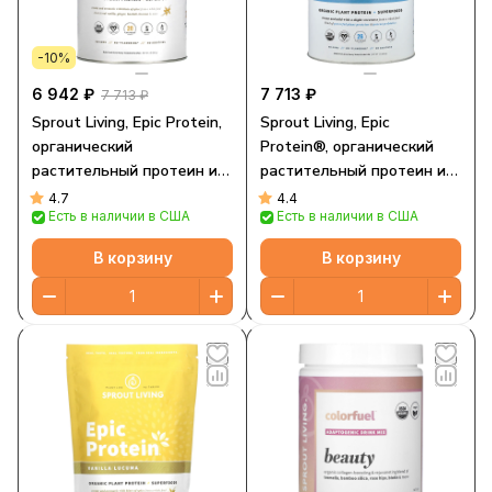
-10%
6 942 ₽
7 713 ₽
7 713 ₽
Sprout Living, Epic Protein,
Sprout Living, Epic
органический
Protein®, органический
растительный протеин и
растительный протеин и
суперфуды, ваниль и
суперфуды, оригинальный,
4.7
4.4
Есть в наличии в США
Есть в наличии в США
лукума, 910 г (2 фунта)
912 г (2 фунта)
В корзину
В корзину