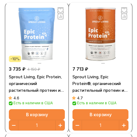
-10%
3 735 ₽
7 713 ₽
4 150 ₽
Sprout Living, Epic Protein,
Sprout Living, Epic
органический
Protein®, органический
растительный протеин и
растительный протеин и
суперфуды, классический
суперпродукты,
4.6
4.7
Есть в наличии в США
Есть в наличии в США
вкус, 455 г (1 фунт)
шоколадная мака, 912 г (2
фунта)
В корзину
В корзину