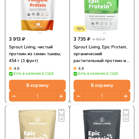
-10%
3 913 ₽
3 735 ₽
4 150 ₽
Sprout Living, чистый
Sprout Living, Epic Protein,
протеин из семян тыквы,
органический
454 г (1 фунт)
растительный протеин и
суперпродукты, Green
4.6
4.6
Есть в наличии в США
Есть в наличии в США
Kingdom, 455 г (1 фунт)
В корзину
В корзину