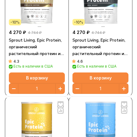
-10%
-10%
4 270 ₽
4 270 ₽
4 744 ₽
4 744 ₽
Sprout Living, Epic Protein,
Sprout Living, Epic Protein,
органический
органический
растительный протеин и
растительный протеин и
суперфуды, оригинальный
суперпродукты, Real Sport,
4.3
4.6
Есть в наличии в США
Есть в наличии в США
кофе, 494 г (1,1 фунта)
494 г (1,1 фунта)
В корзину
В корзину