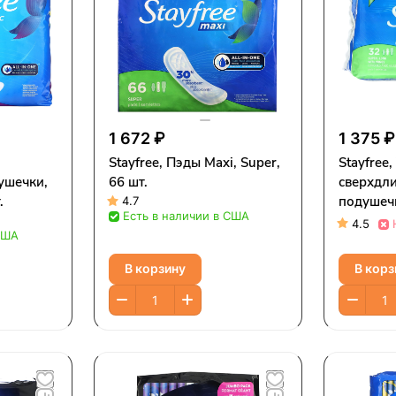
1 672 ₽
1 375 ₽
Stayfree, Пэды Maxi, Super,
Stayfree
ушечки,
66 шт.
сверхдл
.
подушеч
4.7
Есть в наличии в США
подушеч
4.5
США
В корзину
В корз