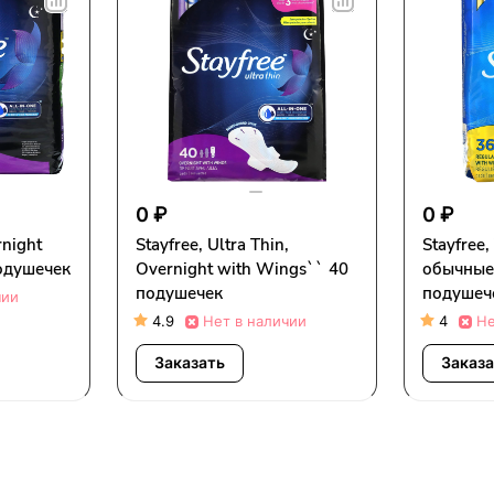
0 ₽
0 ₽
rnight
Stayfree, Ultra Thin,
Stayfree
одушечек
Overnight with Wings`` 40
обычные
подушечек
подушеч
чии
4.9
Нет в наличии
4
Не
Заказать
Заказ