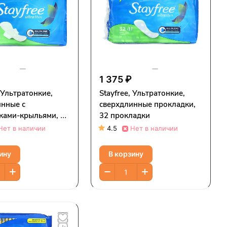
1 375 ₽
, Ультратонкие,
Stayfree, Ультратонкие,
инные с
сверхдлинные прокладки,
ками-крыльями, 32
32 прокладки
ки
Нет в наличии
4.5
Нет в наличии
ину
В корзину