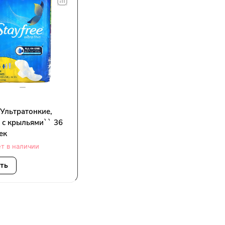
, Ультратонкие,
 с крыльями`` 36
ек
т в наличии
ать