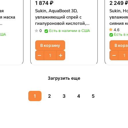
1 874 ₽
2 249 
ая
Sukin, AquaBoost 3D,
Sukin, Н
я маска
увлажняющий спрей с
увлажня
гиалуроновой кислотой,
сияния к
дких
для всех типов кожи, 125
50 мл (1
4.6
0
Есть в наличии в США
США
Есть в
мл (4,23 жидк. Унции)
В корзину
В корз
Загрузить еще
1
2
3
4
5