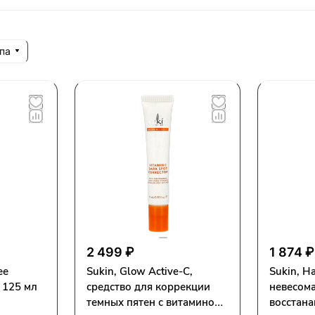
па
2 499 ₽
1 874 ₽
ее
Sukin, Glow Active-C,
Sukin, Ha
 125 мл
средство для коррекции
невесом
темных пятен с витамином
восстан