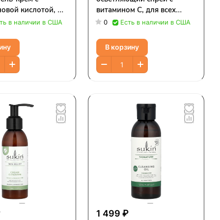
овой кислотой, 50
витамином C, для всех
 жидк. Унции)
типов кожи, 125 мл (4,23
ть в наличии в США
0
Есть в наличии в США
жидк. Унции)
ину
В корзину
₽
1 499 ₽