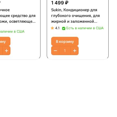
₽
1 499 ₽
очное
Sukin, Кондиционер для
ющее средство для
глубокого очищения, для
ожи, осветляющее,
жирной и заложенной
,69 жидк. Унции)
кожи головы, 500 мл (16,9
4.1
Есть в наличии в США
 наличии в США
жидк. Унции)
ину
В корзину