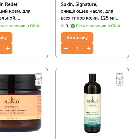
in Relief,
Sukin, Signature,
ий крем, для
очищающее масло, для
ельной,
всех типов кожи, 125 мл
енной кожи, без
(4,23 жидк. Унции)
ть в наличии в США
0
Есть в наличии в США
 125 мл (4,23
ину
В корзину
ции)