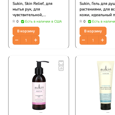
Sukin, Skin Relief, для
Sukin, Гель для душ
мытья рук, для
растениями, для вс
чувствительной,
кожи, идеальный п
проблемной кожи, без
л (33,82 жидк. Унц
0
Есть в наличии в США
0
Есть в налич
отдушек, 500 мл (16,9
В корзину
В корзину
жидк. Унции)