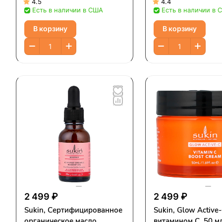
нормальных волос, 500 мл
4.5
4.4
Есть в наличии в США
Есть в наличии в 
(16,9 жидк. унций)
В корзину
В корзину
2 499 ₽
2 499 ₽
Sukin, Сертифицированное
Sukin, Glow Active-
органическое масло
витамином C, 50 мл