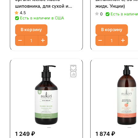
шиповника, для сухой и
жидк. Унции)
проблемной кожи, 25 мл
4.5
0
Есть в налич
Есть в наличии в США
(0,85 жидк. Унции)
В корзину
В корзину
1 249 ₽
1 874 ₽