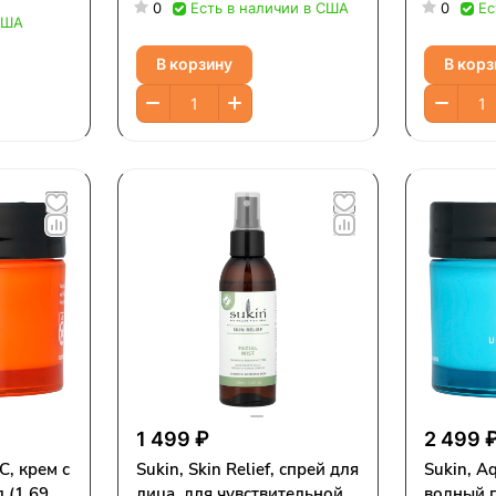
C, 15 мл (0,51 жидк. Унции)
сыворотк
0
Есть в наличии в США
0
Ес
США
жидк. Ун
В корзину
В корз
1 499 ₽
2 499 
C, крем с
Sukin, Skin Relief, спрей для
Sukin, A
 (1,69
лица, для чувствительной,
водный г