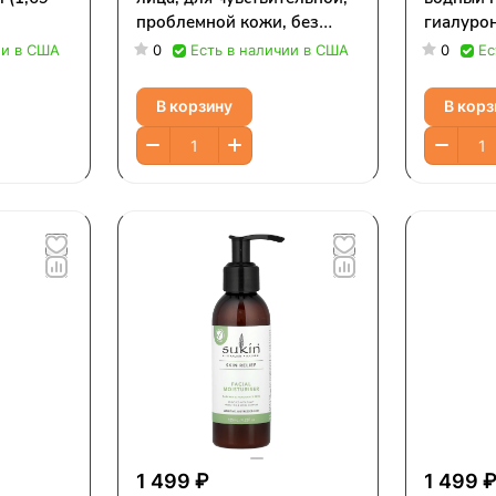
проблемной кожи, без
гиалурон
отдушек, 125 мл (4,23
мл (1,69
ии в США
0
Есть в наличии в США
0
Ес
жидк. Унции)
В корзину
В корз
1 499 ₽
1 499 