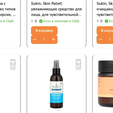
а с
Sukin, Skin Relief,
Sukin, Sk
ех типов
увлажняющее средство для
очищающ
ерсик, 1
лица, для чувствительной,
чувствит
ии)
проблемной кожи, без
раздраж
ии в США
0
Есть в наличии в США
0
Ес
отдушек, 125 мл (4,23
отдушек,
В корзину
В корз
жидк. Унции)
жидк. Ун