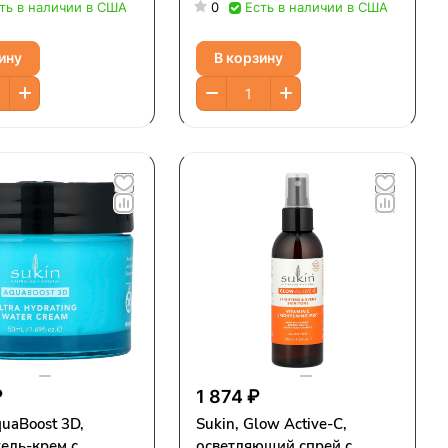
а, 125 мл (4,23
(6,76 жидк. Унции)
ть в наличии в США
0
Есть в наличии в США
ции)
ину
В корзину
₽
1 874 ₽
quaBoost 3D,
Sukin, Glow Active-C,
ель-крем с
осветляющий спрей с