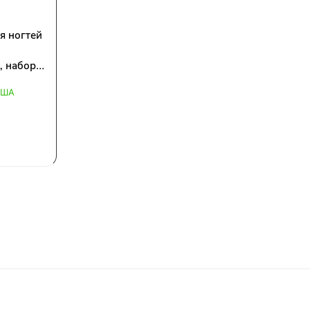
ля ногтей
, набор
США