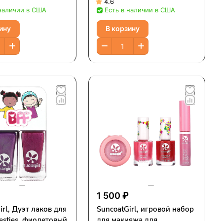
 2 предметов
штук
4.6
 наличии в США
Есть в наличии в США
ину
В корзину
1 500 ₽
irl, Дуэт лаков для
SuncoatGirl, игровой набор
esties, фиолетовый
для макияжа для