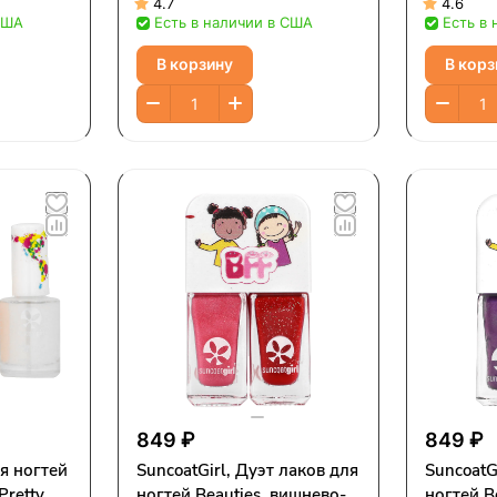
предметов
набор из
4.7
4.6
США
Есть в наличии в США
Есть в
В корзину
В корз
849 ₽
849 ₽
ля ногтей
SuncoatGirl, Дуэт лаков для
SuncoatG
Pretty
ногтей Beauties, вишнево-
ногтей B