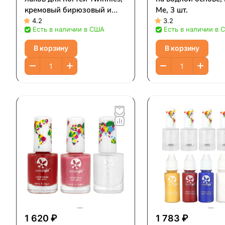
кремовый бирюзовый и
Me, 3 шт.
мерцающий небесно-
4.2
3.2
Есть в наличии в США
Есть в наличии в 
голубой, набор из 2
предметов
В корзину
В корзину
1 620 ₽
1 783 ₽