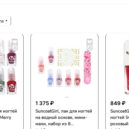
па
1 375 ₽
849 ₽
ля ногтей
SuncoatGirl, лак для ногтей
SuncoatG
 Merry
на водной основе, мини-
ногтей S
мани, набор из 8
розовый 