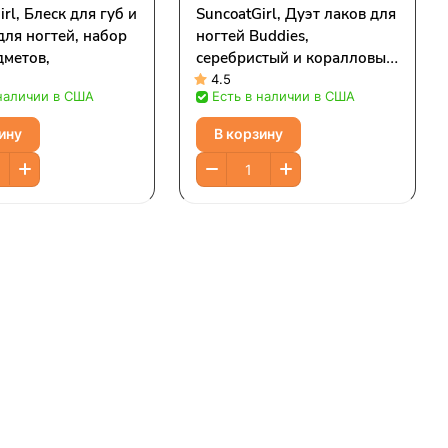
irl, Блеск для губ и
SuncoatGirl, Дуэт лаков для
для ногтей, набор
ногтей Buddies,
дметов,
серебристый и коралловый
блеск, набор из 2
4.5
 наличии в США
Есть в наличии в США
предметов
ину
В корзину