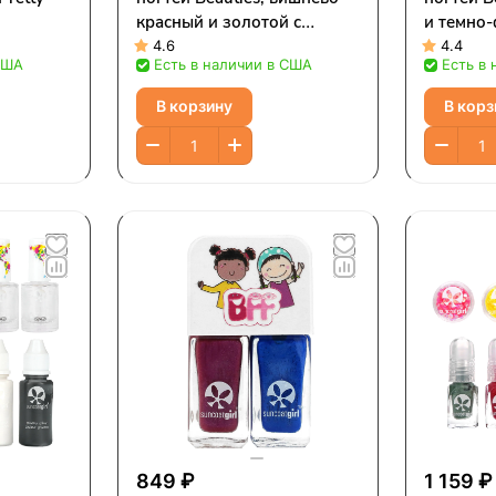
красный и золотой с
и темно
блестками, набор из 2
набор из
4.6
4.4
США
Есть в наличии в США
Есть в
предметов
В корзину
В корз
849 ₽
1 159 ₽