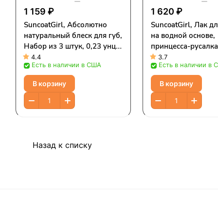
1 159 ₽
1 620 ₽
SuncoatGirl, Абсолютно
SuncoatGirl, Лак д
натуральный блеск для губ,
на водной основе,
Набор из 3 штук, 0,23 унц.
принцесса-русалка
(7 мл) Each
из 3 предметов
4.4
3.7
Есть в наличии в США
Есть в наличии в 
В корзину
В корзину
Назад к списку