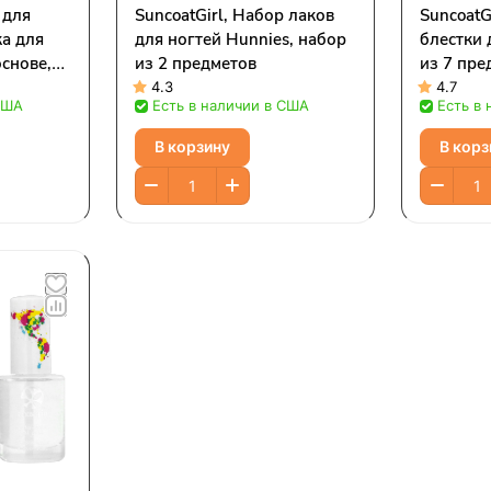
 для
SuncoatGirl, Набор лаков
SuncoatG
ка для
для ногтей Hunnies, набор
блестки 
основе,
из 2 предметов
из 7 пре
етов
4.3
4.7
США
Есть в наличии в США
Есть в
В корзину
В корз