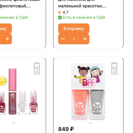
-фиолетовый,
маленькой красотки,
 2 предметов
«Ангелочек», набор из 4
4.7
 наличии в США
Есть в наличии в США
предметов
ину
В корзину
849 ₽