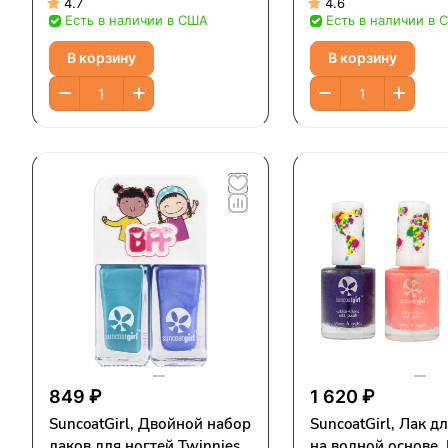
вечеринок, 12 шт.
4.7
4.6
Есть в наличии в США
Есть в наличии в 
В корзину
В корзину
849 ₽
1 620 ₽
SuncoatGirl, Двойной набор
SuncoatGirl, Лак д
лаков для ногтей Twinnies,
на водной основе, 