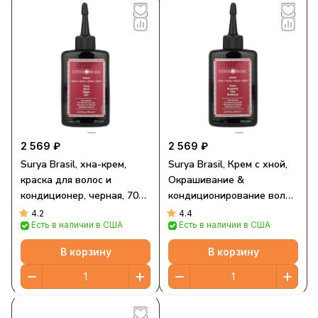
2 569 ₽
2 569 ₽
Surya Brasil, хна-крем,
Surya Brasil, Крем с хной,
краска для волос и
Окрашивание &
кондиционер, черная, 70
кондиционирование волос,
мл (2,37 жидк. унции)
Бургунди, 2.37унции (70
4.2
4.4
Есть в наличии в США
Есть в наличии в США
мл)
В корзину
В корзину