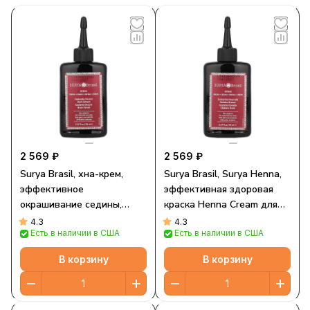
2 569 ₽
2 569 ₽
Surya Brasil, хна-крем,
Surya Brasil, Surya Henna,
эффективное
эффективная здоровая
окрашивание седины,
краска Henna Cream для
здоровые волосы, темно-
седоватых волос,
4.3
4.3
Есть в наличии в США
Есть в наличии в США
коричневый, 70 мл (2,37
золотисто-каштановый,
жидк. унций)
2,37 жидких унций (70 мл)
В корзину
В корзину