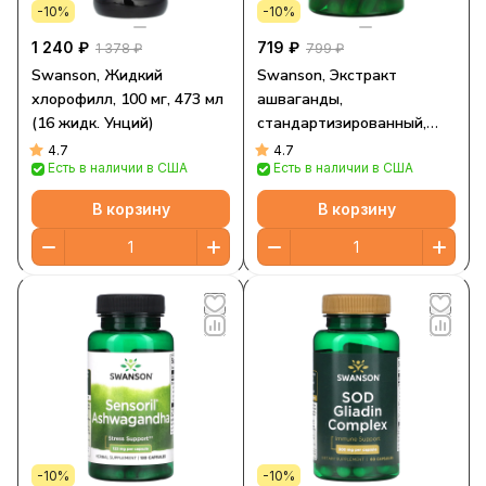
-10%
-10%
1 240 ₽
719 ₽
1 378 ₽
799 ₽
Swanson, Жидкий
Swanson, Экстракт
хлорофилл, 100 мг, 473 мл
ашваганды,
(16 жидк. Унций)
стандартизированный,
450 мг, 60 капсул
4.7
4.7
Есть в наличии в США
Есть в наличии в США
В корзину
В корзину
-10%
-10%