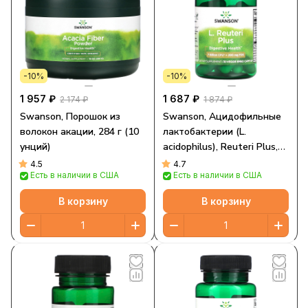
-10%
-10%
1 957 ₽
1 687 ₽
2 174 ₽
1 874 ₽
Swanson, Порошок из
Swanson, Ацидофильные
волокон акации, 284 г (10
лактобактерии (L.
унций)
acidophilus), Reuteri Plus,
30 вегетарианских капсул
4.5
4.7
Есть в наличии в США
Есть в наличии в США
для ЭМБО
В корзину
В корзину