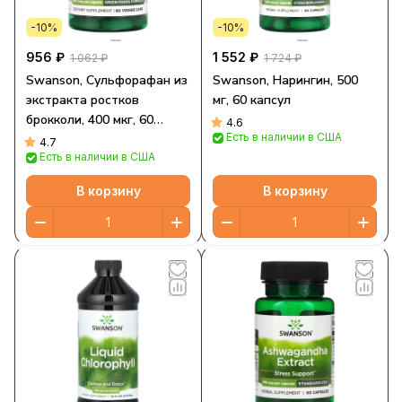
-10%
-10%
956 ₽
1 552 ₽
1 062 ₽
1 724 ₽
Swanson, Сульфорафан из
Swanson, Нарингин, 500
экстракта ростков
мг, 60 капсул
брокколи, 400 мкг, 60
4.6
Есть в наличии в США
растительных капсул
4.7
Есть в наличии в США
В корзину
В корзину