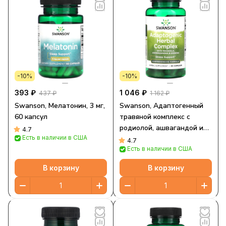
-10%
-10%
393 ₽
1 046 ₽
437 ₽
1 162 ₽
Swanson, Мелатонин, 3 мг,
Swanson, Адаптогенный
60 капсул
травяной комплекс с
родиолой, ашвагандой и
4.7
Есть в наличии в США
женьшенем, 60 капсул
4.7
Есть в наличии в США
В корзину
В корзину