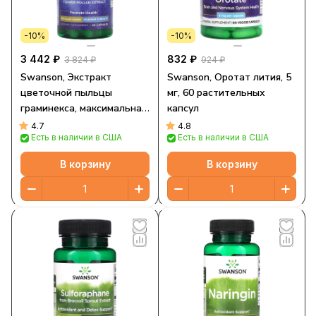
-10%
-10%
3 442 ₽
832 ₽
3 824 ₽
924 ₽
Swanson, Экстракт
Swanson, Оротат лития, 5
цветочной пыльцы
мг, 60 растительных
граминекса, максимальная
капсул
эффективность, 500 мг, 60
4.7
4.8
Есть в наличии в США
Есть в наличии в США
капсул
В корзину
В корзину