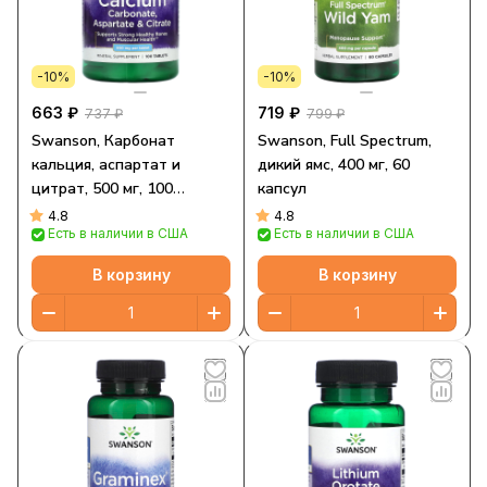
-10%
-10%
663 ₽
719 ₽
737 ₽
799 ₽
Swanson, Карбонат
Swanson, Full Spectrum,
кальция, аспартат и
дикий ямс, 400 мг, 60
цитрат, 500 мг, 100
капсул
таблеток
4.8
4.8
Есть в наличии в США
Есть в наличии в США
В корзину
В корзину