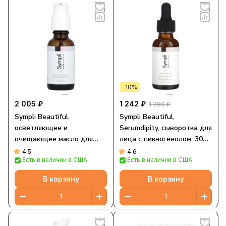
-10%
2 005 ₽
1 242 ₽
1 380 ₽
Sympli Beautiful,
Sympli Beautiful,
осветляющее и
Serumdipity, сыворотка для
очищающее масло для
лица с пикногенолом, 30
лица с антиоксидантами, с
мл (1 жидк. унция)
4.5
4.6
Есть в наличии в США
Есть в наличии в США
маслами арганы, марулы,
шиповника и апельсина,
В корзину
В корзину
30 мл (1 жидк. унция)