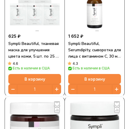
625 ₽
1 652 ₽
Sympli Beautiful, тканевая
Sympli Beautiful,
маска для улучшения
Serumdipity, сыворотка для
цвета кожи, 5 шт. по 25 мл
лица с витамином C, 30 мл
(0,85 унции)
(1 жидк. унция)
4.6
4.3
Есть в наличии в США
Есть в наличии в США
В корзину
В корзину