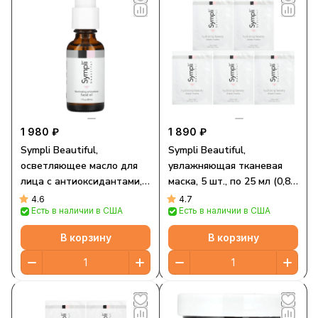
1 980 ₽
1 890 ₽
Sympli Beautiful,
Sympli Beautiful,
осветляющее масло для
увлажняющая тканевая
лица с антиоксидантами,
маска, 5 шт., по 25 мл (0,85
маслами арганы, марулы,
унции) каждая
4.6
4.7
Есть в наличии в США
Есть в наличии в США
шиповника и апельсина,
30 мл (1 жидк. унция)
В корзину
В корзину