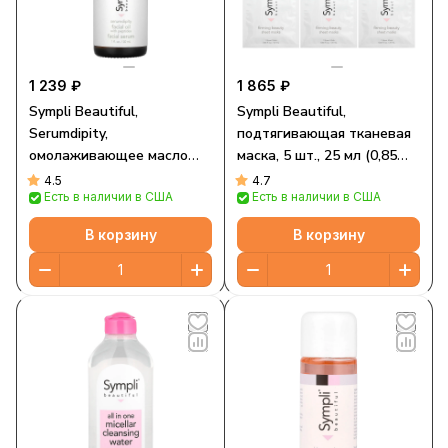
1 239 ₽
1 865 ₽
Sympli Beautiful,
Sympli Beautiful,
Serumdipity,
подтягивающая тканевая
омолаживающее масло
маска, 5 шт., 25 мл (0,85
для лица с пептидами, 30
жидк. унции) каждая
4.5
4.7
Есть в наличии в США
Есть в наличии в США
мл (1 жидк. унция)
В корзину
В корзину