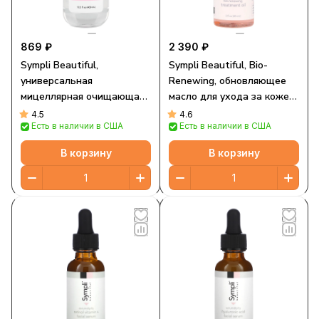
869 ₽
2 390 ₽
Sympli Beautiful,
Sympli Beautiful, Bio-
универсальная
Renewing, обновляющее
мицеллярная очищающая
масло для ухода за кожей,
вода, 400 мл (13,5 жидк.
60 мл (2 жидк. унции)
4.5
4.6
Есть в наличии в США
Есть в наличии в США
унции)
В корзину
В корзину