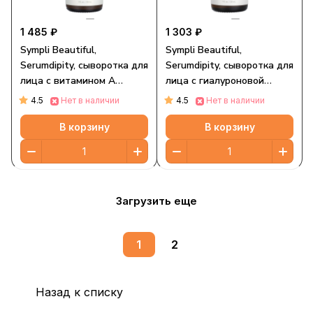
1 485 ₽
1 303 ₽
Sympli Beautiful,
Sympli Beautiful,
Serumdipity, сыворотка для
Serumdipity, сыворотка для
лица с витамином A
лица с гиалуроновой
(ретинолом), 30 мл (1
кислотой, 30 мл (1 жидк.
4.5
4.5
Нет в наличии
Нет в наличии
жидк. унция)
унция)
В корзину
В корзину
Загрузить еще
1
2
Назад к списку