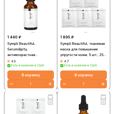
1 440 ₽
1 895 ₽
Sympli Beautiful,
Sympli Beautiful, тканевая
Serumdipity,
маска для повышения
антивозрастная
упругости кожи, 5 шт., 25
сыворотка для лица с
мл (0,85 жидк. унции)
4.5
4.7
Есть в наличии в США
Есть в наличии в США
коллагеном, 30 мл (1 жидк.
каждая
унция)
В корзину
В корзину