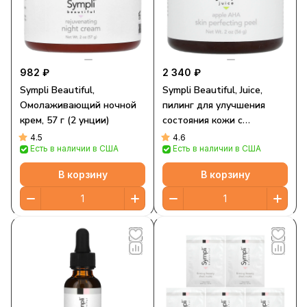
982 ₽
2 340 ₽
Sympli Beautiful,
Sympli Beautiful, Juice,
Омолаживающий ночной
пилинг для улучшения
крем, 57 г (2 унции)
состояния кожи с
яблочным соком и АГК, 56
4.5
4.6
Есть в наличии в США
Есть в наличии в США
г (2 унции)
В корзину
В корзину