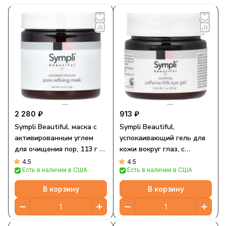
2 280 ₽
913 ₽
Sympli Beautiful, маска с
Sympli Beautiful,
активированным углем
успокаивающий гель для
для очищения пор, 113 г (4
кожи вокруг глаз, с
унции)
кофеином и гиалуроновой
4.5
4.5
Есть в наличии в США
Есть в наличии в США
кислотой, 30 мл (1 жидк.
унция)
В корзину
В корзину