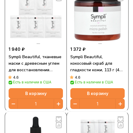
1 940 ₽
1 372 ₽
Sympli Beautiful, тканевые
Sympli Beautiful,
маски с древесным углем
кокосовый скраб для
для восстановления
гладкости кожи, 113 г (4
баланса, 5 шт., 25 мл (0,85
унции)
4.6
4.6
Есть в наличии в США
Есть в наличии в США
жидк. унции) каждая
В корзину
В корзину