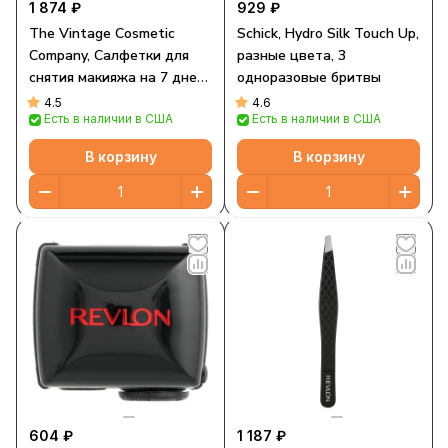
1 874 ₽
929 ₽
The Vintage Cosmetic
Schick, Hydro Silk Touch Up,
Company, Салфетки для
разные цвета, 3
снятия макияжа на 7 дней,
одноразовые бритвы
розовые и леопардовые, 7
4.5
4.6
Есть в наличии в США
Есть в наличии в США
шт.
В корзину
В корзину
604 ₽
1 187 ₽