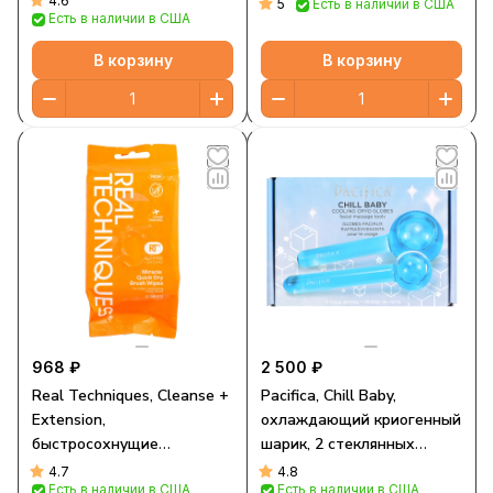
4.6
5
Есть в наличии в США
Есть в наличии в США
В корзину
В корзину
968 ₽
2 500 ₽
Real Techniques, Cleanse +
Pacifica, Chill Baby,
Extension,
охлаждающий криогенный
быстросохнущие
шарик, 2 стеклянных
салфетки для
шарика
4.7
4.8
Есть в наличии в США
Есть в наличии в США
расчесывания, 20 шт.