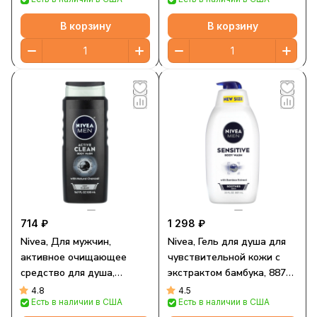
Унции)
В корзину
В корзину
714 ₽
1 298 ₽
Nivea, Для мужчин,
Nivea, Гель для душа для
активное очищающее
чувствительной кожи с
средство для душа,
экстрактом бамбука, 887
глубокое очищение, с
мл (30 жидк. Унций)
4.8
4.5
Есть в наличии в США
Есть в наличии в США
натуральным углем, 500