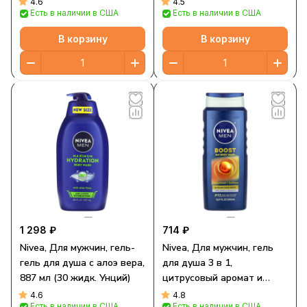
4.6
4.5
Есть в наличии в США
Есть в наличии в США
В корзину
В корзину
1 298 ₽
714 ₽
Nivea, Для мужчин, гель-
Nivea, Для мужчин, гель
гель для душа с алоэ вера,
для душа 3 в 1,
887 мл (30 жидк. Унций)
цитрусовый аромат и
кофеин, 500 мл (16,9 жидк.
4.6
4.8
Есть в наличии в США
Есть в наличии в США