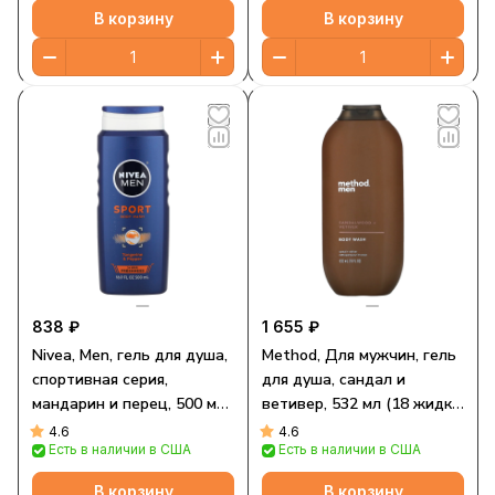
мл (16,9 жидк. Унции)
В корзину
В корзину
838 ₽
1 655 ₽
Nivea, Men, гель для душа,
Method, Для мужчин, гель
спортивная серия,
для душа, сандал и
мандарин и перец, 500 мл
ветивер, 532 мл (18 жидк.
(16,9 жидк. унции)
Унций)
4.6
4.6
Есть в наличии в США
Есть в наличии в США
В корзину
В корзину