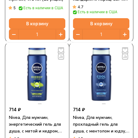
(30 жидк. Унций)
4.7
5
Есть в наличии в США
Есть в наличии в США
В корзину
В корзину
714 ₽
714 ₽
Nivea, Для мужчин,
Nivea, Для мужчин,
энергетический гель для
прохладный гель для
душа, с мятой и кедром,
душа, с ментолом и юдзу,
500 мл (16,9 жидк. Унции)
500 мл (16,9 жидк. Унции)