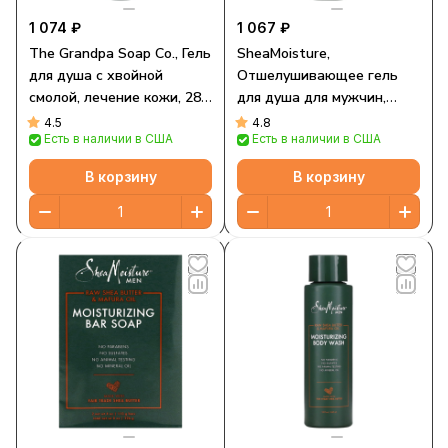
1 074 ₽
1 067 ₽
The Grandpa Soap Co., Гель
SheaMoisture,
для душа с хвойной
Отшелушивающее гель
смолой, лечение кожи, 280
для душа для мужчин,
мл (9,5 жидк. унции)
гималайская соль и
4.5
4.8
Есть в наличии в США
Есть в наличии в США
вулканический пепел
Чеджу, 444 мл (15 жидк.
В корзину
В корзину
Унций)