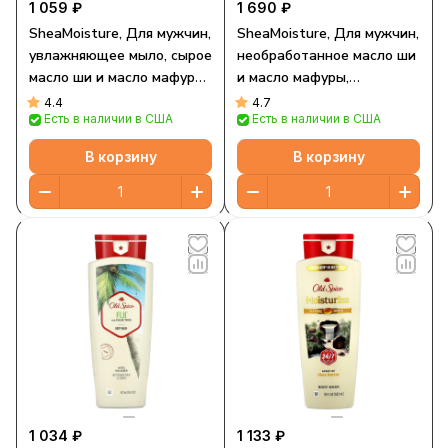
1 059 ₽
1 690 ₽
SheaMoisture, Для мужчин,
SheaMoisture, Для мужчин,
увлажняющее мыло, сырое
необработанное масло ши
масло ши и масло мафуры,
и масло мафуры,
2 шт. По 113 г (4 унции)
увлажняющий гель для
4.4
4.7
Есть в наличии в США
Есть в наличии в США
душа, 444 мл (15 жидк.
Унций)
В корзину
В корзину
1 034 ₽
1 133 ₽