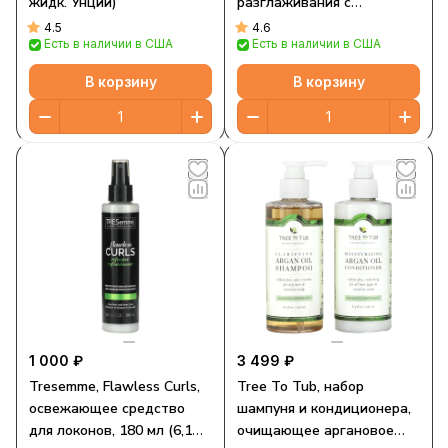
жидк. Унции)
разглаживания с
кератином, 42 г (1,5 унции)
4.5
4.6
Есть в наличии в США
Есть в наличии в США
В корзину
В корзину
1 000 ₽
3 499 ₽
Tresemme, Flawless Curls,
Tree To Tub, набор
освежающее средство
шампуня и кондиционера,
для локонов, 180 мл (6,1
очищающее аргановое