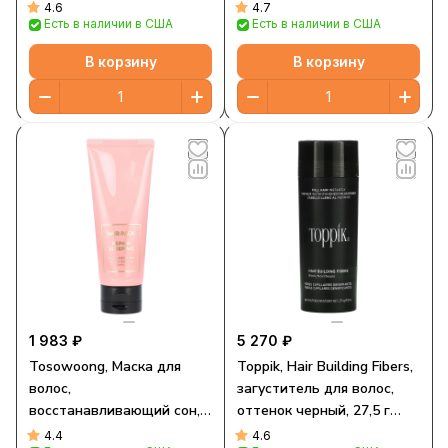
жидк. унции)
масло, бодрящая перечная
4.6
4.7
Есть в наличии в США
Есть в наличии в США
мята, набор из 2
предметов, по 250 мл (8,5
В корзину
В корзину
жидк. унции)
1 983 ₽
5 270 ₽
Tosowoong, Маска для
Toppik, Hair Building Fibers,
волос,
загуститель для волос,
восстанавливающий сон,
оттенок черный, 27,5 г
100 мл (3,38 жидк. Унции)
(0,97 унции)
4.4
4.6