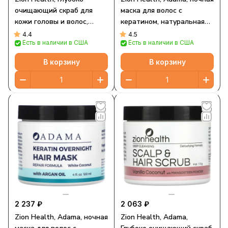
очищающий скраб для
маска для волос с
кожи головы и волос,
кератином, натуральная
грушевый цвет и морская
лаванда, 120 мл (4 жидк.
4.4
4.5
Есть в наличии в США
Есть в наличии в США
соль, 113 г (4 унции)
Унции)
В корзину
В корзину
2 237 ₽
2 063 ₽
Zion Health, Adama, ночная
Zion Health, Adama,