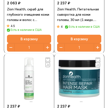
2 063 ₽
2 237 ₽
Zion Health, скраб для
Zion Health, Питательная
глубокого очищения кожи
сыворотка для кожи
головы и волос с
головы, 30 мл (1 жидк.
аргановым маслом и
Унция)
4.5
4
Есть в наличии в США
Есть в наличии в США
зеленым яблоком, 113 г (4
унции)
В корзину
В корзину
2 237 ₽
2 237 ₽