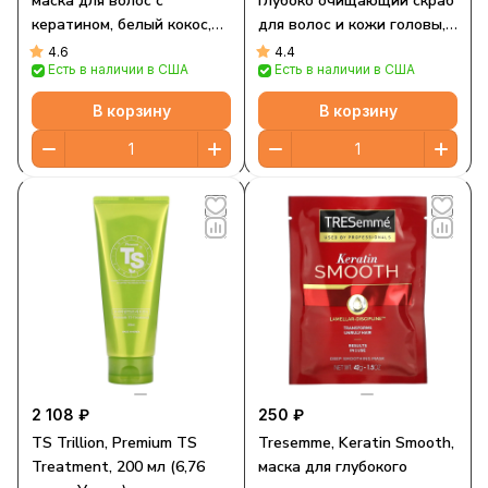
маска для волос с
Глубоко очищающий скраб
кератином, белый кокос,
для волос и кожи головы,
120 мл (4 жидк. Унции)
Ваниль и кокос, 4 унц. (113
4.6
4.4
Есть в наличии в США
Есть в наличии в США
г)
В корзину
В корзину
2 108 ₽
250 ₽
TS Trillion, Premium TS
Tresemme, Keratin Smooth,
Treatment, 200 мл (6,76
маска для глубокого