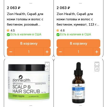
2 063 ₽
2 063 ₽
Zion Health, Скраб для
Zion Health, Скраб для
кожи головы и волос с
кожи головы и волос с
биотином, розовый
биотином, кумкват, 113 г
грейпфрут и пион, 113 г (4
(4 унции)
4.5
4.6
Есть в наличии в США
Есть в наличии в США
унции)
В корзину
В корзину