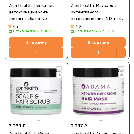
Zion Health, Пенка для
Zion Health, Маска для
детоксикации кожи
интенсивного
головы с яблочным
восстановления, 113 г (4
уксусом, 210 мл
унции)
4.2
4.6
Есть в наличии в США
Есть в наличии в США
В корзину
В корзину
2 063 ₽
2 237 ₽
Zion Health, Глубоко
Zion Health, Adama, ночная