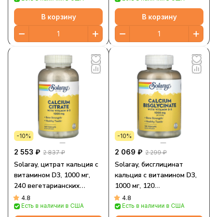
В корзину
В корзину
-10%
-10%
2 553 ₽
2 069 ₽
2 837 ₽
2 299 ₽
Solaray, цитрат кальция с
Solaray, бисглицинат
витамином D3, 1000 мг,
кальция с витамином D3,
240 вегетарианских
1000 мг, 120
капсул (250 мг в 1 капсуле)
вегетарианских капсул
4.8
4.8
Есть в наличии в США
Есть в наличии в США
(250 мг в 1 капсуле)