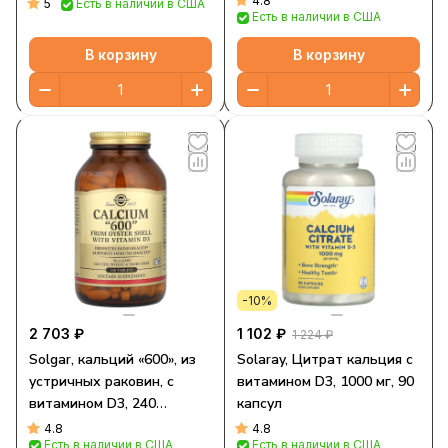
4.8
5
Есть в наличии в США
Есть в наличии в США
В корзину
В корзину
-10%
2 703 ₽
1 102 ₽
1 224 ₽
Solgar, кальций «600», из
Solaray, Цитрат кальция с
устричных раковин, с
витамином D3, 1000 мг, 90
витамином D3, 240
капсул
таблеток
4.8
4.8
Есть в наличии в США
Есть в наличии в США