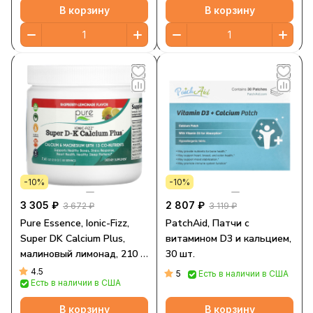
В корзину
В корзину
-10%
-10%
3 305 ₽
2 807 ₽
3 672 ₽
3 119 ₽
Pure Essence, Ionic-Fizz,
PatchAid, Патчи с
Super DK Calcium Plus,
витамином D3 и кальцием,
малиновый лимонад, 210 г
30 шт.
(7,41 унции)
4.5
5
Есть в наличии в США
Есть в наличии в США
В корзину
В корзину