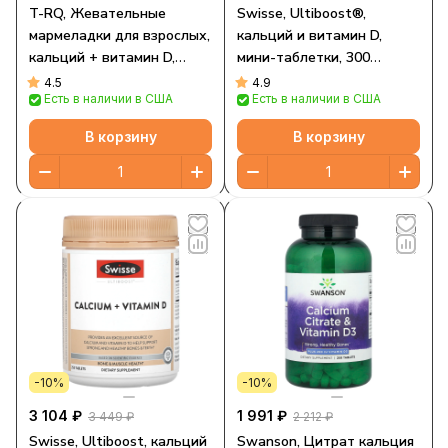
T-RQ, Жевательные
Swisse, Ultiboost®,
мармеладки для взрослых,
кальций и витамин D,
кальций + витамин D,
мини-таблетки, 300
клубника, апельсин, вишня,
таблеток
4.5
4.9
Есть в наличии в США
Есть в наличии в США
30 жевательных таблеток
В корзину
В корзину
-10%
-10%
3 104 ₽
1 991 ₽
3 449 ₽
2 212 ₽
Swisse, Ultiboost, кальций
Swanson, Цитрат кальция