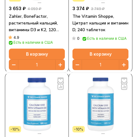
3 653 ₽
3 374 ₽
4 059 ₽
3 749 ₽
Zahler, BoneFactor,
The Vitamin Shoppe,
растительный кальций,
Цитрат кальция и витамин
витамины D3 и K2, 120
D, 240 таблеток
таблеток
4.9
0
Есть в наличии в США
Есть в наличии в США
В корзину
В корзину
-10%
-10%