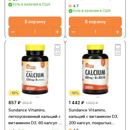
Есть в наличии в США
покрытых оболочкой (300
4.7
Есть в наличии в США
мг в 1 таблетке)
В корзину
В корзину
-10%
-10%
857 ₽
1 442 ₽
952 ₽
1 602 ₽
Sundance Vitamins,
Sundance Vitamins,
легкоусвояемый кальций с
кальций с витамином D3,
витамином D3, 60 капсул с
200 капсул, покрытых
быстрым высвобождением
оболочкой