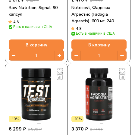
3 124 ₽
2 744 ₽
Raw Nutrition, Signal, 90
Nutricost, Фадогиа
капсул
Агрестис (Fadogia
Agrestis), 600 мг, 240
4.6
Есть в наличии в США
капсул
4.8
Есть в наличии в США
В корзину
В корзину
-10%
-10%
6 299 ₽
3 370 ₽
6 999 ₽
3 744 ₽