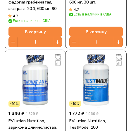
фадогия гребенчатая,
600 мг, 30 шт.
экстракт 20:1, 600 мг, 90
4.7
Есть в наличии в США
таблеток
4.7
Есть в наличии в США
В корзину
В корзину
-10%
-10%
1 646 ₽
1 772 ₽
1 829 ₽
1 969 ₽
EVLution Nutrition,
EVLution Nutrition,
эврикома длиннолистая,
TestMode, 100