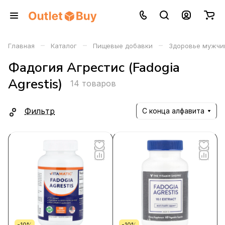
–
–
–
Главная
Каталог
Пищевые добавки
Здоровье мужчи
Фадогия Агрестис (Fadogia
Agrestis)
14 товаров
Фильтр
С конца алфавита
-10%
-10%