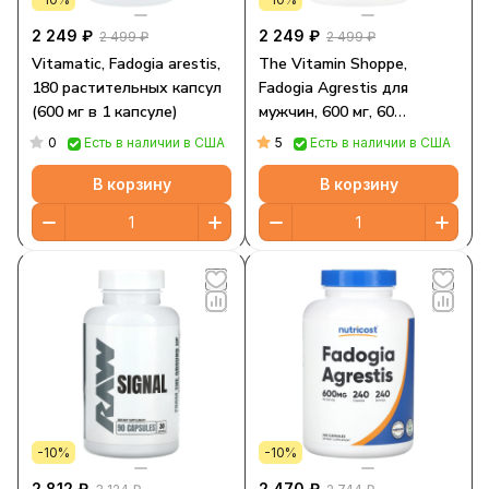
2 249 ₽
2 249 ₽
2 499 ₽
2 499 ₽
Vitamatic, Fadogia arestis,
The Vitamin Shoppe,
180 растительных капсул
Fadogia Agrestis для
(600 мг в 1 капсуле)
мужчин, 600 мг, 60
растительных капсул
0
5
Есть в наличии в США
Есть в наличии в США
В корзину
В корзину
-10%
-10%
2 812 ₽
2 470 ₽