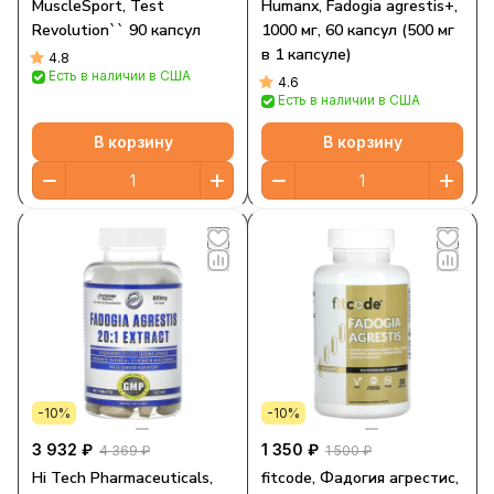
MuscleSport, Test
Humanx, Fadogia agrestis+,
Revolution`` 90 капсул
1000 мг, 60 капсул (500 мг
в 1 капсуле)
4.8
Есть в наличии в США
4.6
Есть в наличии в США
В корзину
В корзину
-10%
-10%
3 932 ₽
1 350 ₽
4 369 ₽
1 500 ₽
Hi Tech Pharmaceuticals,
fitcode, Фадогия агрестис,