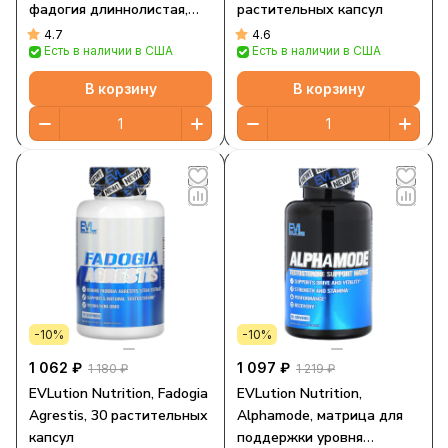
фадогия длиннолистая,
растительных капсул
400 мг, 60 растительных
4.7
4.6
Есть в наличии в США
Есть в наличии в США
капсул (200 мг в 1 капсуле)
В корзину
В корзину
-10%
-10%
1 062 ₽
1 097 ₽
1 180 ₽
1 219 ₽
EVLution Nutrition, Fadogia
EVLution Nutrition,
Agrestis, 30 растительных
Alphamode, матрица для
капсул
поддержки уровня