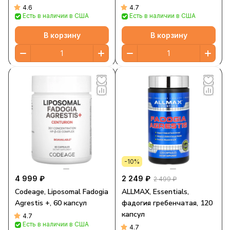
тестостерона, 60
4.6
4.7
Есть в наличии в США
Есть в наличии в США
таблеток
В корзину
В корзину
-10%
4 999 ₽
2 249 ₽
2 499 ₽
Codeage, Liposomal Fadogia
ALLMAX, Essentials,
Agrestis +, 60 капсул
фадогия гребенчатая, 120
капсул
4.7
Есть в наличии в США
4.7