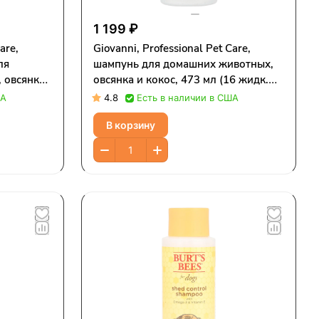
1 199 ₽
are,
Giovanni, Professional Pet Care,
ля
шампунь для домашних животных,
 овсянка
овсянка и кокос, 473 мл (16 жидк.
Унций)
Унций)
ША
4.8
Есть в наличии в США
В корзину