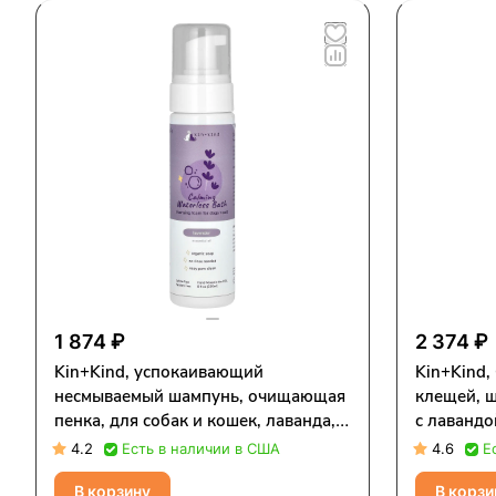
1 874 ₽
2 374 ₽
Kin+Kind, успокаивающий
Kin+Kind,
несмываемый шампунь, очищающая
клещей, ш
пенка, для собак и кошек, лаванда,
с лавандо
236 мл (8 жидк. унций)
4.2
Есть в наличии в США
4.6
Е
В корзину
В корзи