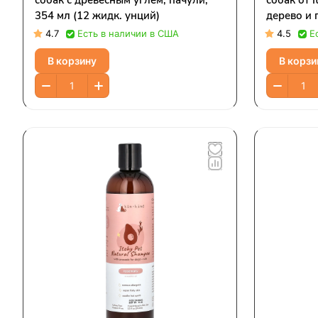
собак с древесным углем, пачули,
собак от I
354 мл (12 жидк. унций)
дерево и 
жидк. Унц
4.7
Есть в наличии в США
4.5
Е
В корзину
В корзи