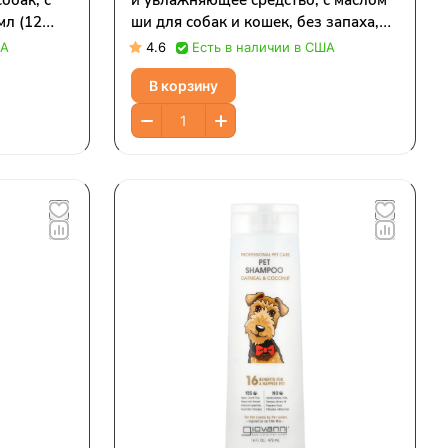
обак, с
и увлажняющее средство, с маслом
мл (12
ши для собак и кошек, без запаха,
354 мл (12 жидк. унций)
ША
4.6
Есть в наличии в США
В корзину