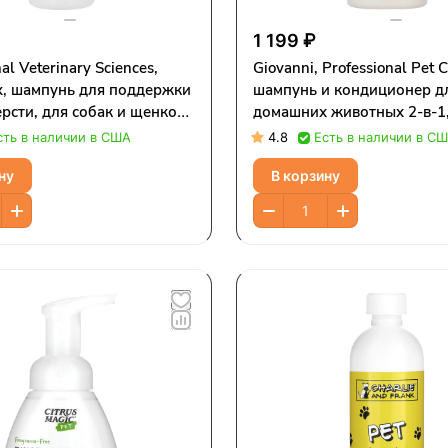
1 199 ₽
nal Veterinary Sciences,
Giovanni, Professional Pet C
x, шампунь для поддержки
шампунь и кондиционер д
рсти, для собак и щенков,
домашних животных 2-в-1,
омат, 473 мл (16 жидк.
и кокос, 473 мл (16 жидк. 
сть в наличии в США
4.8
Есть в наличии в С
ну
В корзину