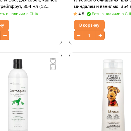
tchy Dog, для собак, чайное
глубокого очищения, для с
грейпфрут, 354 мл (12
миндалем и ванилью, 354 
ий)
жидк. Унций)
сть в наличии в США
4.5
Есть в наличии в С
ну
В корзину