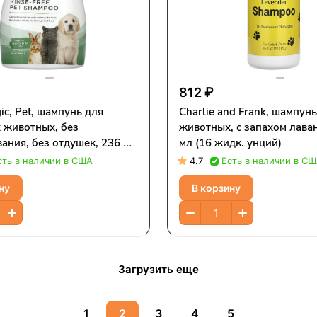
812 ₽
ic, Pet, шампунь для
Charlie and Frank, шампунь
 животных, без
животных, с запахом лава
ания, без отдушек, 236 мл
мл (16 жидк. унций)
Унций)
сть в наличии в США
4.7
Есть в наличии в С
ну
В корзину
Загрузить еще
1
2
3
4
5