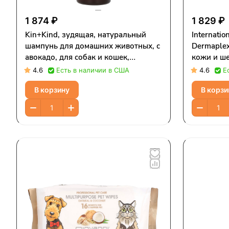
1 874 ₽
1 829 ₽
Kin+Kind, зудящая, натуральный
Internatio
шампунь для домашних животных, с
Dermaple
авокадо, для собак и кошек,
кожи и ше
розмарин, 354 мл (12 жидк. унций)
свежий ар
4.6
Есть в наличии в США
4.6
Е
Унций)
В корзину
В корзи