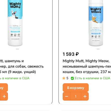
1 593 ₽
tt, шампунь и
Mighty Mutt, Mighty Meow,
ер, для собак, свежесть
несмываемый шампунь-пен
6 мл (9 жидк. унций)
кошек, без отдушки, 237 м
унций)
ь в наличии в США
5
Есть в наличии в США
ну
В корзину