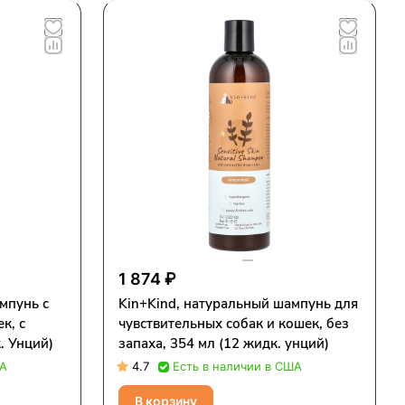
1 874 ₽
мпунь с
Kin+Kind, натуральный шампунь для
к, с
чувствительных собак и кошек, без
. Унций)
запаха, 354 мл (12 жидк. унций)
ША
4.7
Есть в наличии в США
В корзину