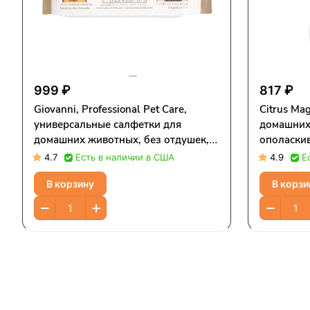
999 ₽
817 ₽
Giovanni, Professional Pet Care,
Citrus Mag
универсальные салфетки для
домашних
домашних животных, без отдушек,
ополаскив
75 предварительно увлажненных
(8 жидк. 
4.7
Есть в наличии в США
4.9
Е
салфеток
В корзину
В корзи